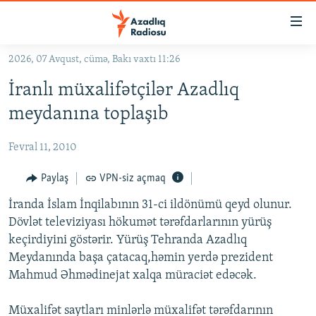
Keçid
linkləri
Əsas
2026, 07 Avqust, cümə, Bakı vaxtı 11:26
məzmuna
GÜNDƏM
İranlı müxalifətçilər Azadlıq
qayıt
#İZAHLA
Əsas
meydanına toplaşıb
KORRUPSIOMETR
naviqasiyaya
qayıt
Fevral 11, 2010
#ƏSLINDƏ
Axtarışa
FƏRQƏ BAX
Paylaş
VPN-siz açmaq
keç
QANUNI DOĞRU
İranda İslam İnqilabının 31-ci ildönümü qeyd olunur.
Dövlət televiziyası hökumət tərəfdarlarının yürüş
ARAŞDIRMA
keçirdiyini göstərir. Yürüş Tehranda Azadlıq
MULTIMEDIA
Meydanında başa çatacaq,həmin yerdə prezident
Mahmud Əhmədinejat xalqa müraciət edəcək.
RADIO ARXIV
VIDEO
HAQQIMIZDA
FOTOQALEREYA
OXU ZALI
Müxalifət saytları minlərlə müxalifət tərəfdarının