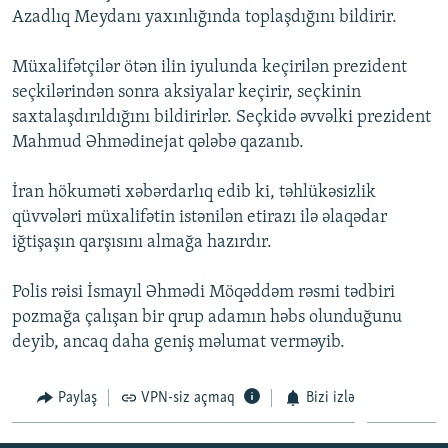
Azadlıq Meydanı yaxınlığında toplaşdığını bildirir.
İNFOQRAFIKA
AZƏRBAYCAN ƏDƏBIYYATI KITABXANASI
MISSIYAMIZ
BIZI IZLƏ
KARIKATURA
İSLAM VƏ DEMOKRATIYA
PEŞƏ ETIKASI VƏ JURNALISTIKA STANDARTLARIMIZ
Müxalifətçilər ötən ilin iyulunda keçirilən prezident
seçkilərindən sonra aksiyalar keçirir, seçkinin
İZ - MƏDƏNIYYƏT PROQRAMI
MATERIALLARIMIZDAN ISTIFADƏ
saxtalaşdırıldığını bildirirlər. Seçkidə əvvəlki prezident
AZADLIQRADIOSU MOBIL TELEFONUNUZDA
RFE/RL-in bütün saytları
Mahmud Əhmədinejat qələbə qazanıb.
BIZIMLƏ ƏLAQƏ
İran hökuməti xəbərdarlıq edib ki, təhlükəsizlik
XƏBƏR BÜLLETENLƏRIMIZ
qüvvələri müxalifətin istənilən etirazı ilə əlaqədar
iğtişaşın qarşısını almağa hazırdır.
Polis rəisi İsmayıl Əhmədi Möqəddəm rəsmi tədbiri
pozmağa çalışan bir qrup adamın həbs olunduğunu
deyib, ancaq daha geniş məlumat verməyib.
Paylaş
VPN-siz açmaq
Bizi izlə