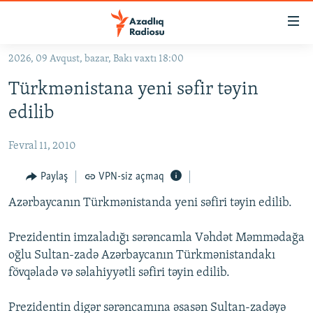
Keçid
linkləri
Əsas
2026, 09 Avqust, bazar, Bakı vaxtı 18:00
məzmuna
GÜNDƏM
Türkmənistana yeni səfir təyin
qayıt
#İZAHLA
Əsas
edilib
KORRUPSIOMETR
naviqasiyaya
qayıt
Fevral 11, 2010
#ƏSLINDƏ
Axtarışa
FƏRQƏ BAX
Paylaş
VPN-siz açmaq
keç
QANUNI DOĞRU
Azərbaycanın Türkmənistanda yeni səfiri təyin edilib.
ARAŞDIRMA
Prezidentin imzaladığı sərəncamla Vəhdət Məmmədağa
MULTIMEDIA
oğlu Sultan-zadə Azərbaycanın Türkmənistandakı
fövqəladə və səlahiyyətli səfiri təyin edilib.
RADIO ARXIV
VIDEO
HAQQIMIZDA
FOTOQALEREYA
OXU ZALI
Prezidentin digər sərəncamına əsasən Sultan-zadəyə