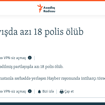
yışda azı 18 polis ölüb
VPN-siz açmaq
dilmiş partlayışda azı 18 polis ölüb.
anıstanla sərhəddə yerləşən Hayber rayonunda intiharçı törə
VPN-siz açmaq
Bizi izlə
Çap et