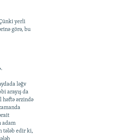
Çünki yerli
ərinə görə, bu
».
qaydada ləğv
bbi arayış da
l həftə ərzində
i zamanda
rait
ın adam
 tələb edir ki,
tələb