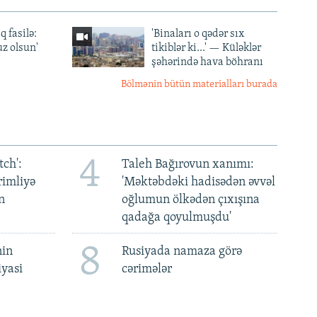
q fasilə:
'Binaları o qədər sıx
z olsun'
tikiblər ki...' — Küləklər
şəhərində hava böhranı
Bölmənin bütün materialları burada
4
ch':
Taleh Bağırovun xanımı:
rimliyə
'Məktəbdəki hadisədən əvvəl
n
oğlumun ölkədən çıxışına
qadağa qoyulmuşdu'
8
nin
Rusiyada namaza görə
iyasi
cərimələr