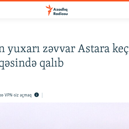
 yuxarı zəvvar Astara keç
əsində qalıb
VPN-siz açmaq