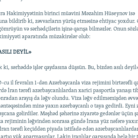
cra Hakimiyyətinin birinci müavini Məzahim Hüseynov isə
na bildirib ki, zəvvarların yürüş etməsinə ehtiyac yoxdur. 
gömrüyün və sərhədçilərin işinə qarışa bilməzlər. Onun sözl
kimiyyəti aparatında müzakirələr olub:
ASILI DEYİL»
ik ki, sərhəddə işlər qaydasına düşsün. Bu, bizdən asılı deyil
0-cu il fevralın 1-dən Azərbaycanla viza rejimini birtərəfli 
rdə İran tərəfi azərbaycanlılardan xarici pasportla yanaşı ti
Sonradan arayış da ləğv olundu. Viza ləğv edilməmişdən əvvə
əntəqəsindən minə yaxın azərbaycanlı o taya gedirdi. Eyn
ycana gəlirdilər. Məşhəd şəhərinə ziyarətə gedənlər üçün şə
iza rejiminin ləğvindən sonrasa gündə İrana yüz nəfərə yax
 İran tərəfi keçiddən piyada istifadə edən azərbaycanlılardan
rtıq yük aparmasınlar. Lakin iranlılar qarşısında belə bir 