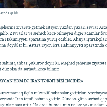
sində qalıb
şəhərinə ziyarətə getmək istəyən yüzdən yuxarı zəvvar Ast
alıb. Zəvvarlar və sərhədi keçə bilməyən digər adamlar fev
ra Hakimiyyəti aparatına yürüş ediblər. Aksiya iştirakçılar
na deyiblər ki, Astara rayon İcra Hakimiyyəti aparatında 
 sakini Şahbaz Şükürov deyir ki, Məşhəd şəhərinə ziyarətə 
 düz olsa da sərhədi keçə bilmir:
YCAN HƏM DƏ İRAN TƏRƏFİ BİZİ İNCİDİR»
 buraxmamaq üçün müxtəlif bəhanələr gətirirlər. Azərbaycan
verəndə İran tərəfi bəhanə gətirir. Gündən-günə sərhəd qap
laşanları sayı artır. Hazırda burada min nəfərə yaxın adam 