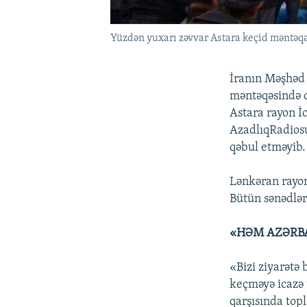
Yüzdən yuxarı zəvvar Astara keçid məntəqə
İranın Məşhəd 
məntəqəsində q
Astara rayon İc
AzadlıqRadiosu
qəbul etməyib.
Lənkəran rayon
Bütün sənədləri
«HƏM AZƏRBA
«Bizi ziyarətə
keçməyə icazə 
qarşısında top