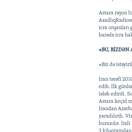
Astara rayon İ
AzadlıqRadiosu
icra orqanları 
barədə icra ha
«BU, BİZDƏN 
«Biz də istəyir
İran tərəfi 201
edib. İlk günlə
tələb edirdi. 
Astara keçid m
İrandan Azərba
yaradılırdı. V
buraxılır. İndi
3 kiloqramdan a