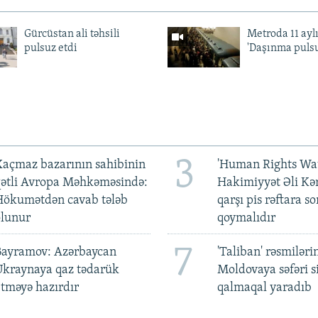
Gürcüstan ali təhsili
Metroda 11 aylı
pulsuz etdi
'Daşınma pulsu
3
açmaz bazarının sahibinin
'Human Rights Wat
qətli Avropa Məhkəməsində:
Hakimiyyət Əli Kə
Hökumətdən cavab tələb
qarşı pis rəftara so
olunur
qoymalıdır
7
Bayramov: Azərbaycan
'Taliban' rəsmiləri
Ukraynaya qaz tədarük
Moldovaya səfəri s
tməyə hazırdır
qalmaqal yaradıb