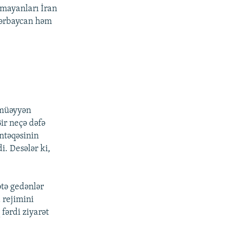
lmayanları İran
Azərbaycan həm
-müəyyən
Bir neçə dəfə
əntəqəsinin
i. Desələr ki,
ətə gedənlər
a rejimini
fərdi ziyarət