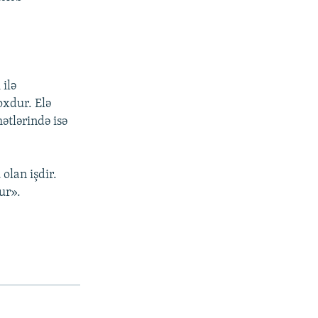
 ilə
oxdur. Elə
ətlərində isə
olan işdir.
ur».