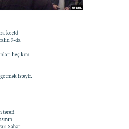
ara keçid
ralın 9-da
ı
onları heç kim
getmək istəyir.
 tərəfi
ısının
var. Səhər