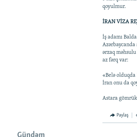
qoyulmur.
İRAN VİZA R
İş adamı Balda
Azərbaycanda s
ərzaq məhsulu 
az fərq var:
«Belə olduqda 
İran onu da qoy
Astara gömrük 
Paylaş
Gündəm