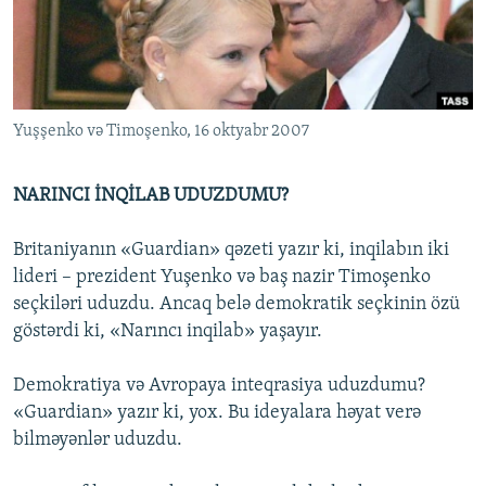
İNFOQRAFIKA
AZƏRBAYCAN ƏDƏBIYYATI KITABXANASI
MISSIYAMIZ
BIZI IZLƏ
KARIKATURA
İSLAM VƏ DEMOKRATIYA
PEŞƏ ETIKASI VƏ JURNALISTIKA STANDARTLARIMIZ
İZ - MƏDƏNIYYƏT PROQRAMI
MATERIALLARIMIZDAN ISTIFADƏ
Yuşşenko və Timoşenko, 16 oktyabr 2007
AZADLIQRADIOSU MOBIL TELEFONUNUZDA
RFE/RL-in bütün saytları
BIZIMLƏ ƏLAQƏ
NARINCI İNQİLAB UDUZDUMU?
XƏBƏR BÜLLETENLƏRIMIZ
Britaniyanın «Guardian» qəzeti yazır ki, inqilabın iki
lideri – prezident Yuşenko və baş nazir Timoşenko
seçkiləri uduzdu. Ancaq belə demokratik seçkinin özü
göstərdi ki, «Narıncı inqilab» yaşayır.
Demokratiya və Avropaya inteqrasiya uduzdumu?
«Guardian» yazır ki, yox. Bu ideyalara həyat verə
bilməyənlər uduzdu.