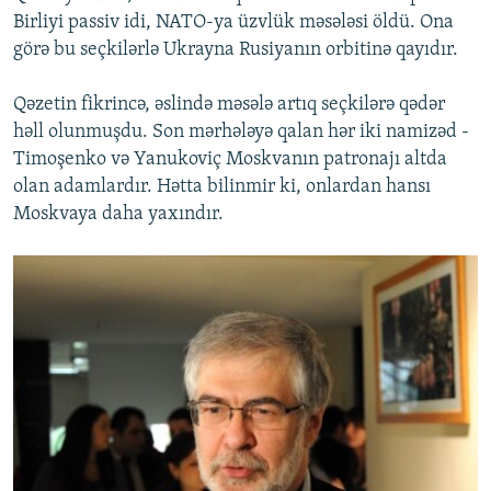
Birliyi passiv idi, NATO-ya üzvlük məsələsi öldü. Ona
görə bu seçkilərlə Ukrayna Rusiyanın orbitinə qayıdır.
Qəzetin fikrincə, əslində məsələ artıq seçkilərə qədər
həll olunmuşdu. Son mərhələyə qalan hər iki namizəd -
Timoşenko və Yanukoviç Moskvanın patronajı altda
olan adamlardır. Hətta bilinmir ki, onlardan hansı
Moskvaya daha yaxındır.