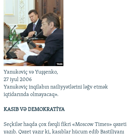
Yanukoviç və Yuşşenko,
27 iyul 2006
Yanukoviç inqilabın nailiyyətlərini ləğv etmək
iqtidarında olmayacaq».
KASIB VƏ DEMOKRATİYA
Seçkilər haqda çox fərqli fikri «Moscow Times» qəzeti
yazıb. Qəzet yazır ki, kasıblar hücum edib Bastiliyanı