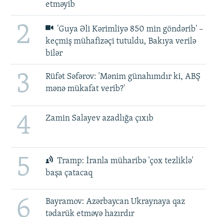
etməyib
2
'Guya Əli Kərimliyə 850 min göndərib' –
keçmiş mühafizəçi tutuldu, Bakıya verilə
bilər
3
Rüfət Səfərov: 'Mənim günahımdır ki, ABŞ
mənə mükafat verib?'
4
Zamin Salayev azadlığa çıxıb
5
Tramp: İranla müharibə 'çox tezliklə'
başa çatacaq
6
Bayramov: Azərbaycan Ukraynaya qaz
tədarük etməyə hazırdır