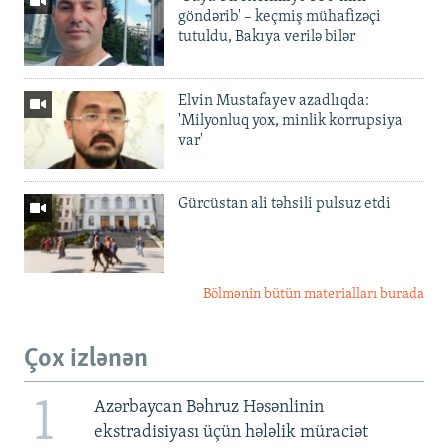
göndərib' – keçmiş mühafizəçi
tutuldu, Bakıya verilə bilər
Elvin Mustafayev azadlıqda:
'Milyonluq yox, minlik korrupsiya
var'
Gürcüstan ali təhsili pulsuz etdi
Bölmənin bütün materialları burada
Çox izlənən
1
Azərbaycan Bəhruz Həsənlinin
ekstradisiyası üçün hələlik müraciət