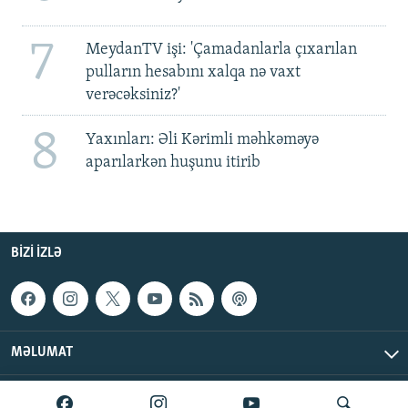
7
MeydanTV işi: 'Çamadanlarla çıxarılan
pulların hesabını xalqa nə vaxt
verəcəksiniz?'
8
Yaxınları: Əli Kərimli məhkəməyə
aparılarkən huşunu itirib
BIZI IZLƏ
MƏLUMAT
AzadlıqRadiosu © 2026 Inc. | Bütün hüquqlar qorunur