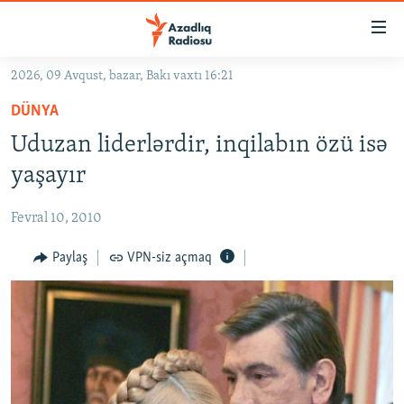
Keçid
linkləri
Əsas
2026, 09 Avqust, bazar, Bakı vaxtı 16:21
məzmuna
GÜNDƏM
DÜNYA
qayıt
#İZAHLA
Əsas
Uduzan liderlərdir, inqilabın özü isə
KORRUPSIOMETR
naviqasiyaya
yaşayır
qayıt
#ƏSLINDƏ
Axtarışa
Fevral 10, 2010
FƏRQƏ BAX
keç
QANUNI DOĞRU
Paylaş
VPN-siz açmaq
ARAŞDIRMA
MULTIMEDIA
RADIO ARXIV
VIDEO
HAQQIMIZDA
FOTOQALEREYA
OXU ZALI