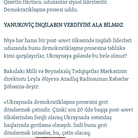
Qəzetin fikrincə, uduzanlar siyasi liderlərdir.
Demokratikləşmə prosesi uddu.
YANUKOVİÇ İNQİLABIN VERDİYİNİ ALA BİLMƏZ
Niyə hər hansı bir post-sovet ölkəsində inqilab liderləri
uduzanda bunu demokratikləşmə prosesinə təhlükə
kimi qarşılayırlar, Ukraynaya gələndə bu belə olmur?
Bakıdakı Milli və Beynəlxalq Tədqiqatlar Mərkəzinin
direktoru Leyla Əliyeva Azadlıq Radiosunun Xəbərlər
Şöbəsinə deyir:
«Ukraynada demokratikləşmə prosesini geri
döndərmək çətindir. Çünki son 20 ildə başqa post-sovet
ölkələrindən fərqli olaraq Ukraynada vətəndaş
haqlarında geriləmə olmayıb. İndi bunu geri
döndərmək istəsələr, bu, çətin olacaq.