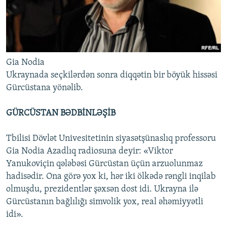
Gia Nodia
Ukraynada seçkilərdən sonra diqqətin bir böyük hissəsi
Gürcüstana yönəlib.
GÜRCÜSTAN BƏDBİNLƏŞİB
Tbilisi Dövlət Univesitetinin siyasətşünaslıq professoru
Gia Nodia Azadlıq radiosuna deyir: «Viktor
Yanukoviçin qələbəsi Gürcüstan üçün arzuolunmaz
hadisədir. Ona görə yox ki, hər iki ölkədə rəngli inqilab
olmuşdu, prezidentlər şəxsən dost idi. Ukrayna ilə
Gürcüstanın bağlılığı simvolik yox, real əhəmiyyətli
idi».