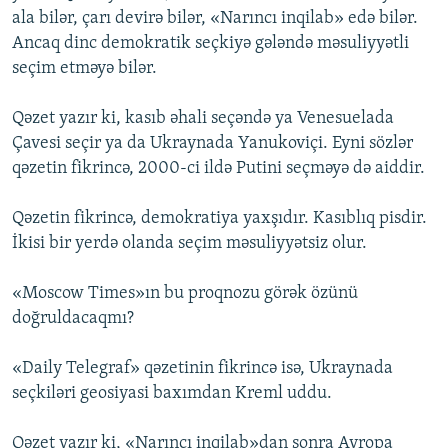
ala bilər, çarı devirə bilər, «Narıncı inqilab» edə bilər.
Ancaq dinc demokratik seçkiyə gələndə məsuliyyətli
seçim etməyə bilər.
Qəzet yazır ki, kasıb əhali seçəndə ya Venesuelada
Çavesi seçir ya da Ukraynada Yanukoviçi. Eyni sözlər
qəzetin fikrincə, 2000-ci ildə Putini seçməyə də aiddir.
Qəzetin fikrincə, demokratiya yaxşıdır. Kasıblıq pisdir.
İkisi bir yerdə olanda seçim məsuliyyətsiz olur.
«Moscow Times»ın bu proqnozu görək özünü
doğruldacaqmı?
«Daily Telegraf» qəzetinin fikrincə isə, Ukraynada
seçkiləri geosiyasi baxımdan Kreml uddu.
Qəzet yazır ki, «Narıncı inqilab»dan sonra Avropa