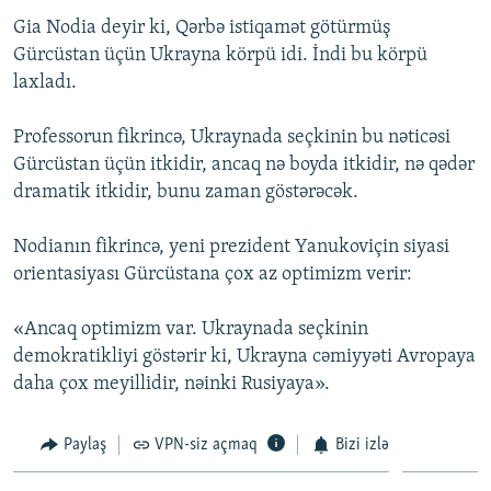
Gia Nodia deyir ki, Qərbə istiqamət götürmüş
Gürcüstan üçün Ukrayna körpü idi. İndi bu körpü
laxladı.
Professorun fikrincə, Ukraynada seçkinin bu nəticəsi
Gürcüstan üçün itkidir, ancaq nə boyda itkidir, nə qədər
dramatik itkidir, bunu zaman göstərəcək.
Nodianın fikrincə, yeni prezident Yanukoviçin siyasi
orientasiyası Gürcüstana çox az optimizm verir:
«Ancaq optimizm var. Ukraynada seçkinin
demokratikliyi göstərir ki, Ukrayna cəmiyyəti Avropaya
daha çox meyillidir, nəinki Rusiyaya».
Paylaş
VPN-siz açmaq
Bizi izlə