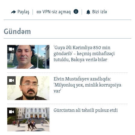
Paylaş
VPN-siz açmaq
Bizi izlə
Gündəm
'Guya Əli Kərimliyə 850 min
göndərib' – keçmiş mühafizəçi
tutuldu, Bakıya verilə bilər
Elvin Mustafayev azadlıqda:
'Milyonluq yox, minlik korrupsiya
var'
Gürcüstan ali təhsili pulsuz etdi