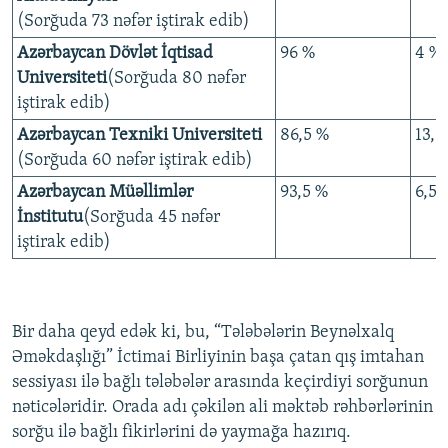
(Sorğuda 73 nəfər iştirak edib)
Azərbaycan Dövlət İqtisad
96 %
4 %
Universiteti
(Sorğuda 80 nəfər
iştirak edib)
Azərbaycan Texniki Universiteti
86,5 %
13,5
(Sorğuda 60 nəfər iştirak edib)
Azərbaycan Müəllimlər
93,5 %
6,5 
İnstitutu
(Sorğuda 45 nəfər
iştirak edib)
Bir daha qeyd edək ki, bu, “Tələbələrin Beynəlxalq
Əməkdaşlığı” İctimai Birliyinin başa çatan qış imtahan
sessiyası ilə bağlı tələbələr arasında keçirdiyi sorğunun
nəticələridir. Orada adı çəkilən ali məktəb rəhbərlərinin
sorğu ilə bağlı fikirlərini də yaymağa hazırıq.