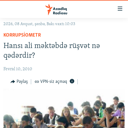
Keçid
linkləri
Əsas
2026, 08 Avqust, şənbə, Bakı vaxtı 10:03
məzmuna
GÜNDƏM
KORRUPSIOMETR
qayıt
#İZAHLA
Əsas
Hansı ali məktəbdə rüşvət nə
KORRUPSIOMETR
naviqasiyaya
qədərdir?
qayıt
#ƏSLINDƏ
Axtarışa
Fevral 10, 2010
FƏRQƏ BAX
keç
QANUNI DOĞRU
Paylaş
VPN-siz açmaq
ARAŞDIRMA
MULTIMEDIA
RADIO ARXIV
VIDEO
HAQQIMIZDA
FOTOQALEREYA
OXU ZALI