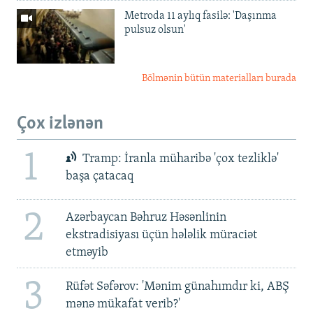
Metroda 11 aylıq fasilə: 'Daşınma
pulsuz olsun'
Bölmənin bütün materialları burada
Çox izlənən
1
Tramp: İranla müharibə 'çox tezliklə'
başa çatacaq
2
Azərbaycan Bəhruz Həsənlinin
ekstradisiyası üçün hələlik müraciət
etməyib
3
Rüfət Səfərov: 'Mənim günahımdır ki, ABŞ
mənə mükafat verib?'