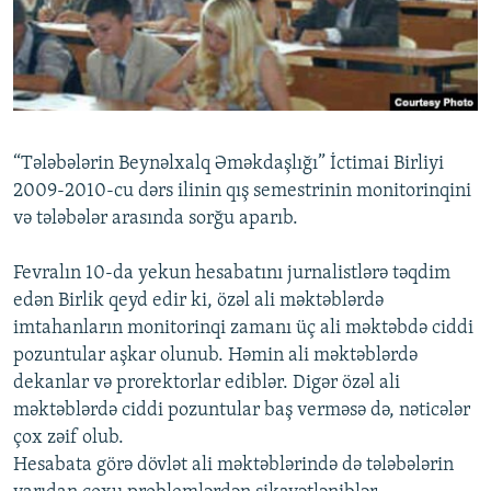
İNFOQRAFIKA
AZƏRBAYCAN ƏDƏBIYYATI KITABXANASI
MISSIYAMIZ
BIZI IZLƏ
KARIKATURA
İSLAM VƏ DEMOKRATIYA
PEŞƏ ETIKASI VƏ JURNALISTIKA STANDARTLARIMIZ
İZ - MƏDƏNIYYƏT PROQRAMI
MATERIALLARIMIZDAN ISTIFADƏ
AZADLIQRADIOSU MOBIL TELEFONUNUZDA
RFE/RL-in bütün saytları
“Tələbələrin Beynəlxalq Əməkdaşlığı” İctimai Birliyi
BIZIMLƏ ƏLAQƏ
2009-2010-cu dərs ilinin qış semestrinin monitorinqini
və tələbələr arasında sorğu aparıb.
XƏBƏR BÜLLETENLƏRIMIZ
Fevralın 10-da yekun hesabatını jurnalistlərə təqdim
edən Birlik qeyd edir ki, özəl ali məktəblərdə
imtahanların monitorinqi zamanı üç ali məktəbdə ciddi
pozuntular aşkar olunub. Həmin ali məktəblərdə
dekanlar və prorektorlar ediblər. Digər özəl ali
məktəblərdə ciddi pozuntular baş verməsə də, nəticələr
çox zəif olub.
Hesabata görə dövlət ali məktəblərində də tələbələrin