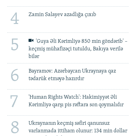
4
Zamin Salayev azadlığa çıxıb
5
'Guya Əli Kərimliyə 850 min göndərib' –
keçmiş mühafizəçi tutuldu, Bakıya verilə
bilər
6
Bayramov: Azərbaycan Ukraynaya qaz
tədarük etməyə hazırdır
7
'Human Rights Watch': Hakimiyyət Əli
Kərimliyə qarşı pis rəftara son qoymalıdır
8
Ukraynanın keçmiş səfiri qanunsuz
varlanmada ittiham olunur: 134 min dollar