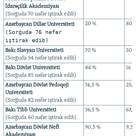
İdarəçilik Akademiyası
(Sorğuda 70 nəfər iştirak edib)
20 %
80 
Azərbaycan Dillər Universiteti
(Sorğuda 76 nəfər
iştirak edib)
Bakı Slavyan Universiteti
70 %
30 
(Sorğuda 54 nəfər iştirak edib)
Bakı Dövlət Universiteti
84 %
16 %
(Sorğuda 85 nəfər iştirak edib)
Azərbaycan Dövlət Pedoqoji
74,5 %
25,5
Universiteti
(Sorğuda 82 nəfər iştirak edib)
Bakı Tibb Universiteti
36,5 %
63,5
(Sorğuda 60 nəfər iştirak edib)
Azərbaycan Dövlət Neft
90,5 %
9,5 
Akademiyası