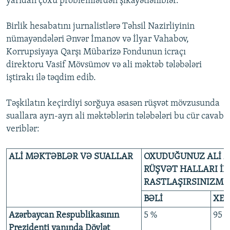
yarıdan çoxu problemlərdən şikayətləniblər.
Birlik hesabatını jurnalistlərə Təhsil Nazirliyinin
nümayəndələri Ənvər İmanov və İlyar Vahabov,
Korrupsiyaya Qarşı Mübarizə Fondunun icraçı
direktoru Vasif Mövsümov və ali məktəb tələbələri
iştirakı ilə təqdim edib.
Təşkilatın keçirdiyi sorğuya əsasən rüşvət mövzusunda
suallara ayrı-ayrı ali məktəblərin tələbələri bu cür cavab
veriblər:
ALİ MƏKTƏBLƏR VƏ SUALLAR
OXUDUĞUNUZ ALİ 
RÜŞVƏT HALLARI İL
RASTLAŞIRSINIZMI?
BƏLİ
XE
Azərbaycan Respublikasının
5 %
95 
Prezidenti yanında Dövlət