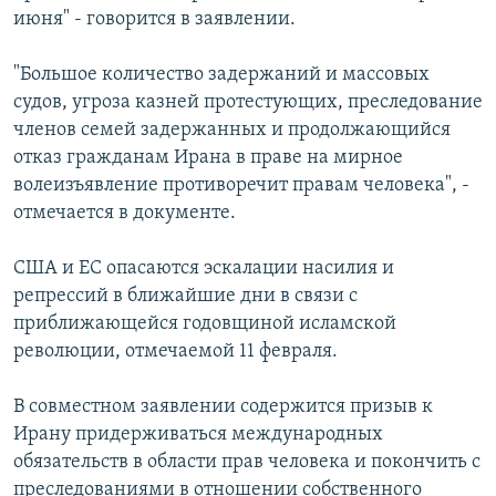
июня" - говорится в заявлении.
İNFOQRAFIKA
AZƏRBAYCAN ƏDƏBIYYATI KITABXANASI
MISSIYAMIZ
BIZI IZLƏ
KARIKATURA
İSLAM VƏ DEMOKRATIYA
PEŞƏ ETIKASI VƏ JURNALISTIKA STANDARTLARIMIZ
"Большое количество задержаний и массовых
судов, угроза казней протестующих, преследование
İZ - MƏDƏNIYYƏT PROQRAMI
MATERIALLARIMIZDAN ISTIFADƏ
членов семей задержанных и продолжающийся
AZADLIQRADIOSU MOBIL TELEFONUNUZDA
RFE/RL-in bütün saytları
отказ гражданам Ирана в праве на мирное
BIZIMLƏ ƏLAQƏ
волеизъявление противоречит правам человека", -
отмечается в документе.
XƏBƏR BÜLLETENLƏRIMIZ
США и ЕС опасаются эскалации насилия и
репрессий в ближайшие дни в связи с
приближающейся годовщиной исламской
революции, отмечаемой 11 февраля.
В совместном заявлении содержится призыв к
Ирану придерживаться международных
обязательств в области прав человека и покончить с
преследованиями в отношении собственного