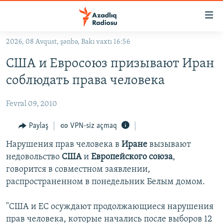
Keçid
linkləri
Əsas
2026, 08 Avqust, şənbə, Bakı vaxtı 16:56
məzmuna
GÜNDƏM
США и Евросоюз призывают Иран
qayıt
#İZAHLA
Əsas
соблюдать права человека
KORRUPSIOMETR
naviqasiyaya
qayıt
Fevral 09, 2010
#ƏSLINDƏ
Axtarışa
FƏRQƏ BAX
Paylaş
VPN-siz açmaq
keç
QANUNI DOĞRU
Нарушения прав человека в
Иране
вызывают
недовольство
США
и
Европейского союза
,
ARAŞDIRMA
говорится в совместном заявлении,
MULTIMEDIA
распространенном в понедельник Белым домом.
RADIO ARXIV
VIDEO
"США и ЕС осуждают продолжающиеся нарушения
HAQQIMIZDA
FOTOQALEREYA
OXU ZALI
прав человека, которые начались после выборов 12