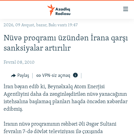
Keçid
linkləri
Əsas
2026, 09 Avqust, bazar, Bakı vaxtı 19:47
məzmuna
GÜNDƏM
Nüvə proqramı üzündən İrana qarşı
qayıt
#İZAHLA
Əsas
sanksiyalar artırılır
KORRUPSIOMETR
naviqasiyaya
qayıt
Fevral 08, 2010
#ƏSLINDƏ
Axtarışa
FƏRQƏ BAX
Paylaş
VPN-siz açmaq
keç
QANUNI DOĞRU
İran bəyan edib ki, Beynəlxalq Atom Enerjisi
Agentliyini daha da zənginləşdirilən nüvə yanacağının
ARAŞDIRMA
istehsalına başlamaq planları haqda öncədən xəbərdar
MULTIMEDIA
edibmiş.
RADIO ARXIV
VIDEO
İranın nüvə proqramının rəhbəri Əli Əsgər Sultani
HAQQIMIZDA
FOTOQALEREYA
OXU ZALI
fevralın 7-də dövlət televiziyası ilə çıxışında