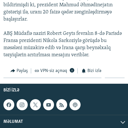
bildirimişdi ki, prezident Mahmud Əhmədinejatın
İNFOQRAFIKA
AZƏRBAYCAN ƏDƏBIYYATI KITABXANASI
MISSIYAMIZ
BIZI IZLƏ
göstərişi ilə, uranı 20 faizə qədər zənginləşdirməyə
KARIKATURA
İSLAM VƏ DEMOKRATIYA
PEŞƏ ETIKASI VƏ JURNALISTIKA STANDARTLARIMIZ
başlayırlar.
İZ - MƏDƏNIYYƏT PROQRAMI
MATERIALLARIMIZDAN ISTIFADƏ
ABŞ Müdafiə naziri Robert Geyts fevralın 8-də Parisdə
AZADLIQRADIOSU MOBIL TELEFONUNUZDA
RFE/RL-in bütün saytları
Fransa prezidenti Nikola Sarkoziylə görüşdə bu
BIZIMLƏ ƏLAQƏ
məsələni müzakirə edib və İrana qarşı beynəlxalq
təzyiqlərin arıtırlması mesajını veriblər.
XƏBƏR BÜLLETENLƏRIMIZ
Paylaş
VPN-siz açmaq
Bizi izlə
BIZI IZLƏ
MƏLUMAT