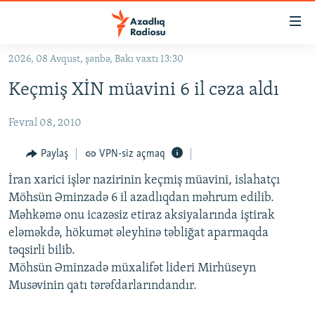
Keçid
linkləri
Əsas
2026, 08 Avqust, şənbə, Bakı vaxtı 13:30
məzmuna
GÜNDƏM
Keçmiş XİN müavini 6 il cəza aldı
qayıt
#İZAHLA
Əsas
Fevral 08, 2010
KORRUPSIOMETR
naviqasiyaya
qayıt
#ƏSLINDƏ
Paylaş
VPN-siz açmaq
Axtarışa
FƏRQƏ BAX
keç
İran xarici işlər nazirinin keçmiş müavini, islahatçı
Möhsün Əminzadə 6 il azadlıqdan məhrum edilib.
QANUNI DOĞRU
Məhkəmə onu icazəsiz etiraz aksiyalarında iştirak
ARAŞDIRMA
eləməkdə, hökumət əleyhinə təbliğat aparmaqda
təqsirli bilib.
MULTIMEDIA
Möhsün Əminzadə müxalifət lideri Mirhüseyn
RADIO ARXIV
VIDEO
Musəvinin qatı tərəfdarlarındandır.
HAQQIMIZDA
FOTOQALEREYA
OXU ZALI