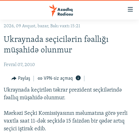
Keçid
linkləri
Əsas
2026, 09 Avqust, bazar, Bakı vaxtı 15:21
məzmuna
GÜNDƏM
Ukraynada seçicilərin fəallığı
qayıt
#İZAHLA
Əsas
müşahidə olunmur
KORRUPSIOMETR
naviqasiyaya
qayıt
Fevral 07, 2010
#ƏSLINDƏ
Axtarışa
FƏRQƏ BAX
Paylaş
VPN-siz açmaq
keç
QANUNI DOĞRU
Ukraynada keçirilən təkrar prezident seçkilərində
fəallıq müşahidə olunmur.
ARAŞDIRMA
MULTIMEDIA
Mərkəzi Seçki Komissiyasının məlumatına görə yerli
vaxtla saat 11-dək seçkidə 15 faizdən bir qədər artıq
RADIO ARXIV
VIDEO
seçici iştirak edib.
HAQQIMIZDA
FOTOQALEREYA
OXU ZALI