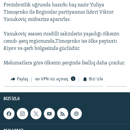
Prezidentlik uğrunda hazırkı baş nazir Yuliya
İNFOQRAFIKA
AZƏRBAYCAN ƏDƏBIYYATI KITABXANASI
MISSIYAMIZ
BIZI IZLƏ
Timoşenko ilə Regionlar partiyasının lideri Viktor
KARIKATURA
İSLAM VƏ DEMOKRATIYA
PEŞƏ ETIKASI VƏ JURNALISTIKA STANDARTLARIMIZ
Yanukoviç mübarizə aparırlar.
İZ - MƏDƏNIYYƏT PROQRAMI
MATERIALLARIMIZDAN ISTIFADƏ
Yanukoviç əsasən rusdilli sakinlərin yaşadığı ölkənin
AZADLIQRADIOSU MOBIL TELEFONUNUZDA
RFE/RL-in bütün saytları
cənub-şərq regionunda,Timoşenko isə ölkə paytaxtı
BIZIMLƏ ƏLAQƏ
Kiyev və qərb bölgəsində güclüdür.
XƏBƏR BÜLLETENLƏRIMIZ
Məlumatlara görə ölkənin şərqində fəallıq daha çoxdur.
Paylaş
VPN-siz açmaq
Bizi izlə
BIZI IZLƏ