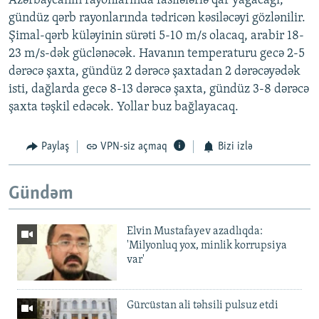
Azərbaycanın rayonlarında fasilələrlə qar yağacağı,
gündüz qərb rayonlarında tədricən kəsiləcəyi gözlənilir.
Şimal-qərb küləyinin sürəti 5-10 m/s olacaq, arabir 18-
23 m/s-dək güclənəcək. Havanın temperaturu gecə 2-5
dərəcə şaxta, gündüz 2 dərəcə şaxtadan 2 dərəcəyədək
isti, dağlarda gecə 8-13 dərəcə şaxta, gündüz 3-8 dərəcə
şaxta təşkil edəcək. Yollar buz bağlayacaq.
Paylaş
VPN-siz açmaq
Bizi izlə
Gündəm
Elvin Mustafayev azadlıqda:
'Milyonluq yox, minlik korrupsiya
var'
Gürcüstan ali təhsili pulsuz etdi