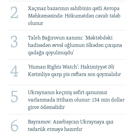
2
Xaçmaz bazarının sahibinin qətli Avropa
Məhkəməsində: Hökumətdən cavab tələb
olunur
3
Taleh Bağırovun xanımı: 'Məktəbdəki
hadisədən əvvəl oğlumun ölkədən çıxışına
qadağa qoyulmuşdu'
4
'Human Rights Watch': Hakimiyyət Əli
Kərimliyə qarşı pis rəftara son qoymalıdır
5
Ukraynanın keçmiş səfiri qanunsuz
varlanmada ittiham olunur: 134 min dollar
girov ödəməlidir
6
Bayramov: Azərbaycan Ukraynaya qaz
tədarük etməyə hazırdır