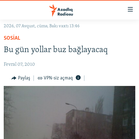
Keçid
linkləri
Əsas
2026, 07 Avqust, cümə, Bakı vaxtı 13:46
məzmuna
GÜNDƏM
SOSIAL
qayıt
#İZAHLA
Əsas
Bu gün yollar buz bağlayacaq
KORRUPSIOMETR
naviqasiyaya
qayıt
Fevral 07, 2010
#ƏSLINDƏ
Axtarışa
FƏRQƏ BAX
Paylaş
VPN-siz açmaq
keç
QANUNI DOĞRU
ARAŞDIRMA
MULTIMEDIA
RADIO ARXIV
VIDEO
HAQQIMIZDA
FOTOQALEREYA
OXU ZALI