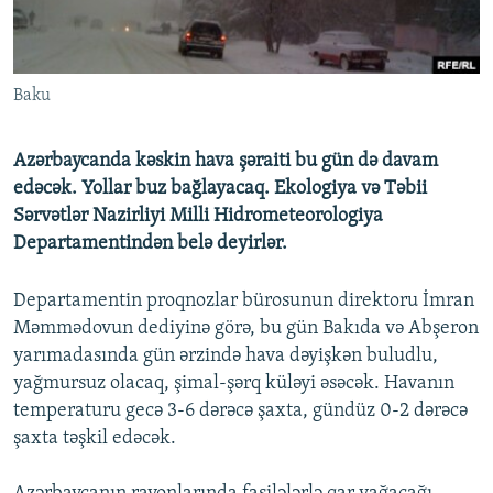
İNFOQRAFIKA
AZƏRBAYCAN ƏDƏBIYYATI KITABXANASI
MISSIYAMIZ
BIZI IZLƏ
KARIKATURA
İSLAM VƏ DEMOKRATIYA
PEŞƏ ETIKASI VƏ JURNALISTIKA STANDARTLARIMIZ
Baku
İZ - MƏDƏNIYYƏT PROQRAMI
MATERIALLARIMIZDAN ISTIFADƏ
AZADLIQRADIOSU MOBIL TELEFONUNUZDA
RFE/RL-in bütün saytları
Azərbaycanda kəskin hava şəraiti bu gün də davam
BIZIMLƏ ƏLAQƏ
edəcək. Yollar buz bağlayacaq. Ekologiya və Təbii
Sərvətlər Nazirliyi Milli Hidrometeorologiya
XƏBƏR BÜLLETENLƏRIMIZ
Departamentindən belə deyirlər.
Departamentin proqnozlar bürosunun direktoru İmran
Məmmədovun dediyinə görə, bu gün Bakıda və Abşeron
yarımadasında gün ərzində hava dəyişkən buludlu,
yağmursuz olacaq, şimal-şərq küləyi əsəcək. Havanın
temperaturu gecə 3-6 dərəcə şaxta, gündüz 0-2 dərəcə
şaxta təşkil edəcək.