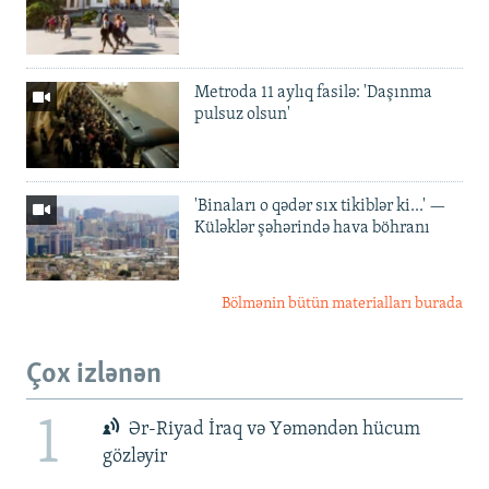
Metroda 11 aylıq fasilə: 'Daşınma
pulsuz olsun'
'Binaları o qədər sıx tikiblər ki...' —
Küləklər şəhərində hava böhranı
Bölmənin bütün materialları burada
Çox izlənən
1
Ər-Riyad İraq və Yəməndən hücum
gözləyir