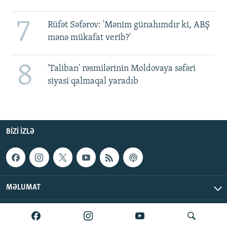
7
Rüfət Səfərov: 'Mənim günahımdır ki, ABŞ
mənə mükafat verib?'
8
'Taliban' rəsmilərinin Moldovaya səfəri
siyasi qalmaqal yaradıb
BIZI IZLƏ
MƏLUMAT
AzadlıqRadiosu © 2026 Inc. | Bütün hüquqlar qorunur