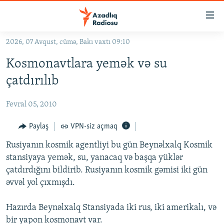
Keçid
linkləri
Əsas
2026, 07 Avqust, cümə, Bakı vaxtı 09:10
məzmuna
GÜNDƏM
Kosmonavtlara yemək və su
qayıt
#İZAHLA
Əsas
çatdırılıb
KORRUPSIOMETR
naviqasiyaya
qayıt
Fevral 05, 2010
#ƏSLINDƏ
Axtarışa
FƏRQƏ BAX
Paylaş
VPN-siz açmaq
keç
QANUNI DOĞRU
Rusiyanın kosmik agentliyi bu gün Beynəlxalq Kosmik
stansiyaya yemək, su, yanacaq və başqa yüklər
ARAŞDIRMA
çatdırdığını bildirib. Rusiyanın kosmik gəmisi iki gün
MULTIMEDIA
əvvəl yol çıxmışdı.
RADIO ARXIV
VIDEO
Hazırda Beynəlxalq Stansiyada iki rus, iki amerikalı, və
HAQQIMIZDA
FOTOQALEREYA
OXU ZALI
bir yapon kosmonavt var.