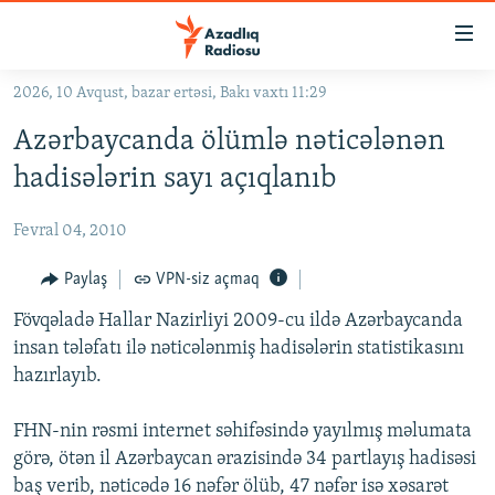
Keçid
linkləri
Əsas
2026, 10 Avqust, bazar ertəsi, Bakı vaxtı 11:29
məzmuna
GÜNDƏM
Azərbaycanda ölümlə nəticələnən
qayıt
#İZAHLA
Əsas
hadisələrin sayı açıqlanıb
KORRUPSIOMETR
naviqasiyaya
qayıt
Fevral 04, 2010
#ƏSLINDƏ
Axtarışa
FƏRQƏ BAX
Paylaş
VPN-siz açmaq
keç
QANUNI DOĞRU
Fövqəladə Hallar Nazirliyi 2009-cu ildə Azərbaycanda
insan tələfatı ilə nəticələnmiş hadisələrin statistikasını
ARAŞDIRMA
hazırlayıb.
MULTIMEDIA
FHN-nin rəsmi internet səhifəsində yayılmış məlumata
RADIO ARXIV
VIDEO
görə, ötən il Azərbaycan ərazisində 34 partlayış hadisəsi
HAQQIMIZDA
FOTOQALEREYA
OXU ZALI
baş verib, nəticədə 16 nəfər ölüb, 47 nəfər isə xəsarət