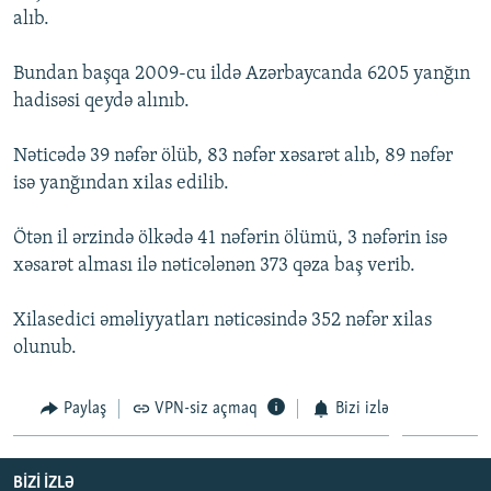
alıb.
İNFOQRAFIKA
AZƏRBAYCAN ƏDƏBIYYATI KITABXANASI
MISSIYAMIZ
BIZI IZLƏ
KARIKATURA
İSLAM VƏ DEMOKRATIYA
PEŞƏ ETIKASI VƏ JURNALISTIKA STANDARTLARIMIZ
Bundan başqa 2009-cu ildə Azərbaycanda 6205 yanğın
hadisəsi qeydə alınıb.
İZ - MƏDƏNIYYƏT PROQRAMI
MATERIALLARIMIZDAN ISTIFADƏ
AZADLIQRADIOSU MOBIL TELEFONUNUZDA
RFE/RL-in bütün saytları
Nəticədə 39 nəfər ölüb, 83 nəfər xəsarət alıb, 89 nəfər
BIZIMLƏ ƏLAQƏ
isə yanğından xilas edilib.
XƏBƏR BÜLLETENLƏRIMIZ
Ötən il ərzində ölkədə 41 nəfərin ölümü, 3 nəfərin isə
xəsarət alması ilə nəticələnən 373 qəza baş verib.
Xilasedici əməliyyatları nəticəsində 352 nəfər xilas
olunub.
Paylaş
VPN-siz açmaq
Bizi izlə
BIZI IZLƏ