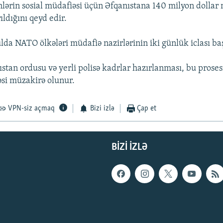
lərin sosial müdafiəsi üçün Əfqanıstana 140 milyon dollar
rıldığını qeyd edir.
lda NATO ölkələri müdafiə nazirlərinin iki günlük iclası baş
stan ordusu və yerli polisə kadrlar hazırlanması, bu proses
əsi müzakirə olunur.
VPN-siz açmaq
Bizi izlə
Çap et
BIZI IZLƏ