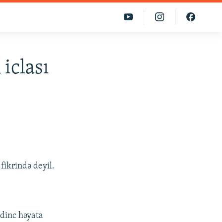
iclası
fikrində deyil.
dinc həyata