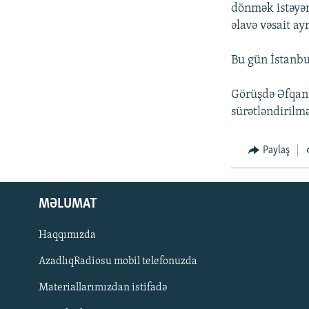
İNFOQRAFIKA
AZƏRBAYCAN ƏDƏBIYYATI KITABXANASI
MISSIYAMIZ
dönmək istəyən
əlavə vəsait ay
KARIKATURA
İSLAM VƏ DEMOKRATIYA
PEŞƏ ETIKASI VƏ JURNALISTIKA
STANDARTLARIMIZ
İZ - MƏDƏNIYYƏT PROQRAMI
Bu gün İstanbu
MATERIALLARIMIZDAN ISTIFADƏ
AZADLIQRADIOSU MOBIL TELEFONUNUZDA
Görüşdə Əfqanı
sürətləndirilm
BIZIMLƏ ƏLAQƏ
XƏBƏR BÜLLETENLƏRIMIZ
Paylaş
MƏLUMAT
Haqqımızda
AzadlıqRadiosu mobil telefonuzda
Materiallarımızdan istifadə
BIZI IZLƏ