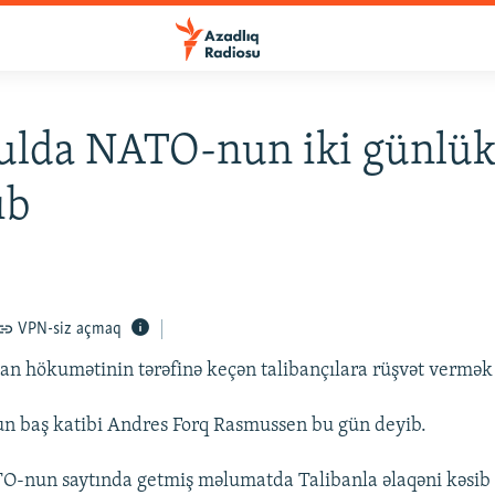
ulda NATO-nun iki günlük 
ıb
VPN-siz açmaq
n hökumətinin tərəfinə keçən talibançılara rüşvət vermək 
 baş katibi Andres Forq Rasmussen bu gün deyib.
-nun saytında getmiş məlumatda Talibanla əlaqəni kəsib 