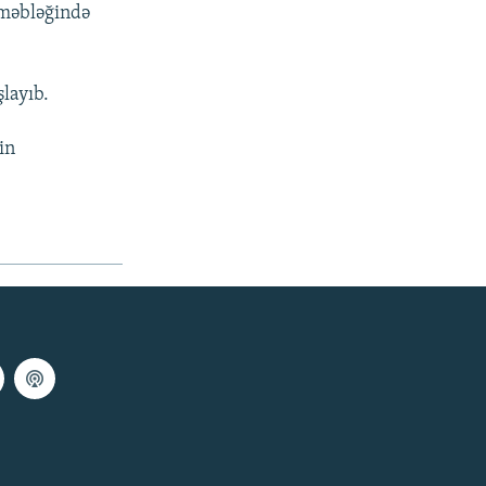
 məbləğində
layıb.
in