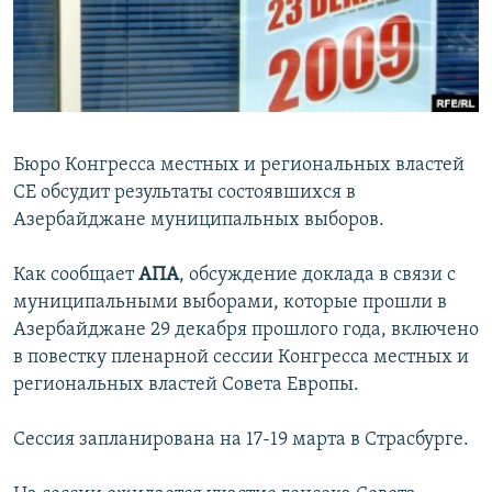
İNFOQRAFIKA
AZƏRBAYCAN ƏDƏBIYYATI KITABXANASI
MISSIYAMIZ
BIZI IZLƏ
KARIKATURA
İSLAM VƏ DEMOKRATIYA
PEŞƏ ETIKASI VƏ JURNALISTIKA STANDARTLARIMIZ
İZ - MƏDƏNIYYƏT PROQRAMI
MATERIALLARIMIZDAN ISTIFADƏ
AZADLIQRADIOSU MOBIL TELEFONUNUZDA
RFE/RL-in bütün saytları
Бюро Конгресса местных и региональных властей
BIZIMLƏ ƏLAQƏ
СЕ обсудит результаты состоявшихся в
XƏBƏR BÜLLETENLƏRIMIZ
Азербайджане муниципальных выборов.
Как сообщает
АПА
, обсуждение доклада в связи с
муниципальными выборами, которые прошли в
Азербайджане 29 декабря прошлого года, включено
в повестку пленарной сессии Конгресса местных и
региональных властей Совета Европы.
Сессия запланирована на 17-19 марта в Страсбурге.