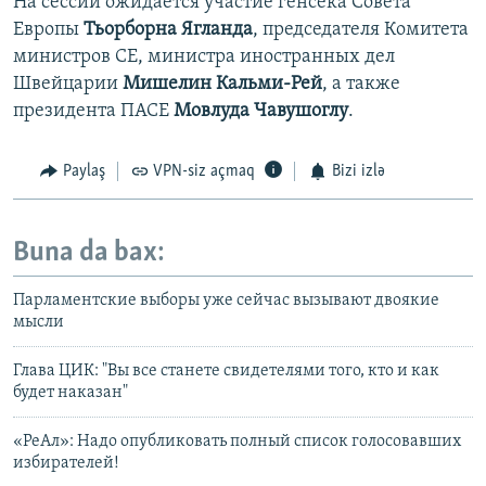
На сессии ожидается участие генсека Совета
Европы
Тьорборна Ягланда
, председателя Комитета
министров СЕ, министра иностранных дел
Швейцарии
Мишелин Кальми-Рей
, а также
президента ПАСЕ
Мовлуда Чавушоглу
.
Paylaş
VPN-siz açmaq
Bizi izlə
Buna da bax:
Парламентские выборы уже сейчас вызывают двоякие
мысли
Глава ЦИК: "Вы все станете свидетелями того, кто и как
будет наказан"
«РеАл»: Надо опубликовать полный список голосовавших
избирателей!