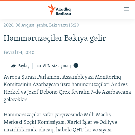
Keçid
linkləri
Əsas
2026, 08 Avqust, şənbə, Bakı vaxtı 15:20
məzmuna
GÜNDƏM
Həmməruzəçilər Bakıya gəlir
qayıt
#İZAHLA
Əsas
Fevral 04, 2010
KORRUPSIOMETR
naviqasiyaya
qayıt
#ƏSLINDƏ
Paylaş
VPN-siz açmaq
Axtarışa
FƏRQƏ BAX
keç
Avropa Şurası Parlament Assambleyası Monitorinq
Komitəsinin Azərbaycan üzrə həmməruzəçiləri Andres
QANUNI DOĞRU
Herkel və Jozef Debono Qrex fevralın 7-də Azərbaycana
ARAŞDIRMA
gələcəklər.
MULTIMEDIA
Həmməruzəçilər səfər çərçivəsində Milli Məclis,
RADIO ARXIV
VIDEO
Mərkəzi Seçki Komissiyası, Xarici İşlər və Ədliyyə
HAQQIMIZDA
nazirliklərində olacaq, habelə QHT-lər və siyasi
FOTOQALEREYA
OXU ZALI