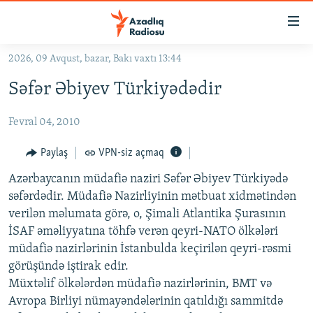
Keçid
linkləri
Əsas
2026, 09 Avqust, bazar, Bakı vaxtı 13:44
məzmuna
GÜNDƏM
Səfər Əbiyev Türkiyədədir
qayıt
#İZAHLA
Əsas
Fevral 04, 2010
KORRUPSIOMETR
naviqasiyaya
qayıt
#ƏSLINDƏ
Paylaş
VPN-siz açmaq
Axtarışa
FƏRQƏ BAX
keç
Azərbaycanın müdafiə naziri Səfər Əbiyev Türkiyədə
səfərdədir. Müdafiə Nazirliyinin mətbuat xidmətindən
QANUNI DOĞRU
verilən məlumata görə, o, Şimali Atlantika Şurasının
ARAŞDIRMA
İSAF əməliyyatına töhfə verən qeyri-NATO ölkələri
müdafiə nazirlərinin İstanbulda keçirilən qeyri-rəsmi
MULTIMEDIA
görüşündə iştirak edir.
RADIO ARXIV
VIDEO
Müxtəlif ölkələrdən müdafiə nazirlərinin, BMT və
HAQQIMIZDA
Avropa Birliyi nümayəndələrinin qatıldığı sammitdə
FOTOQALEREYA
OXU ZALI