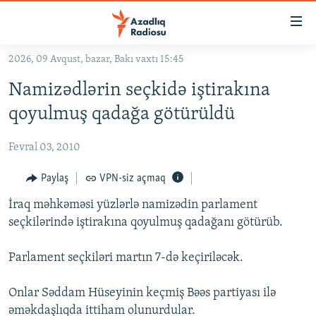
Keçid
linkləri
Əsas
2026, 09 Avqust, bazar, Bakı vaxtı 15:45
məzmuna
GÜNDƏM
Namizədlərin seçkidə iştirakına
qayıt
#İZAHLA
Əsas
qoyulmuş qadağa götürüldü
KORRUPSIOMETR
naviqasiyaya
qayıt
Fevral 03, 2010
#ƏSLINDƏ
Axtarışa
FƏRQƏ BAX
Paylaş
VPN-siz açmaq
keç
QANUNI DOĞRU
İraq məhkəməsi yüzlərlə namizədin parlament
seçkilərində iştirakına qoyulmuş qadağanı götürüb.
ARAŞDIRMA
MULTIMEDIA
Parlament seçkiləri martın 7-də keçiriləcək.
RADIO ARXIV
VIDEO
Onlar Səddam Hüseyinin keçmiş Bəəs partiyası ilə
HAQQIMIZDA
FOTOQALEREYA
OXU ZALI
əməkdaşlıqda ittiham olunurdular.