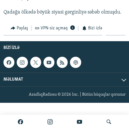
İNFOQRAFIKA
AZƏRBAYCAN ƏDƏBIYYATI KITABXANASI
MISSIYAMIZ
BIZI IZLƏ
Qadağa ölkədə böyük siyasi gərginliyə səbəb olmuşdu.
KARIKATURA
İSLAM VƏ DEMOKRATIYA
PEŞƏ ETIKASI VƏ JURNALISTIKA STANDARTLARIMIZ
İZ - MƏDƏNIYYƏT PROQRAMI
MATERIALLARIMIZDAN ISTIFADƏ
Paylaş
VPN-siz açmaq
Bizi izlə
AZADLIQRADIOSU MOBIL TELEFONUNUZDA
RFE/RL-in bütün saytları
BIZIMLƏ ƏLAQƏ
BIZI IZLƏ
XƏBƏR BÜLLETENLƏRIMIZ
MƏLUMAT
AzadlıqRadiosu © 2026 Inc. | Bütün hüquqlar qorunur