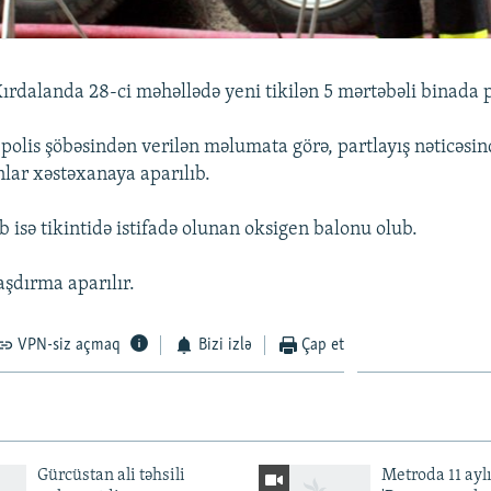
ırdalanda 28-ci məhəllədə yeni tikilən 5 mərtəbəli binada p
polis şöbəsindən verilən məlumata görə, partlayış nəticəsin
nlar xəstəxanaya aparılıb.
b isə tikintidə istifadə olunan oksigen balonu olub.
aşdırma aparılır.
VPN-siz açmaq
Bizi izlə
Çap et
Gürcüstan ali təhsili
Metroda 11 aylı