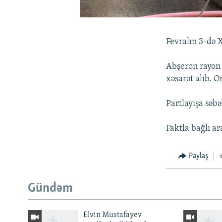
Fevralın 3-də X
Abşeron rayon 
xəsarət alıb. O
Partlayışa səbə
Faktla bağlı ar
Paylaş
Gündəm
Elvin Mustafayev