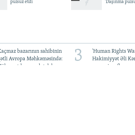
pulsuz etdi
'Daşınma pulsu
3
açmaz bazarının sahibinin
'Human Rights Wat
qətli Avropa Məhkəməsində:
Hakimiyyət Əli Kə
Hökumətdən cavab tələb
qarşı pis rəftara so
olunur
qoymalıdır
7
Bayramov: Azərbaycan
Rüfət Səfərov: 'M
Ukraynaya qaz tədarük
günahımdır ki, A
tməyə hazırdır
mükafat verib?'