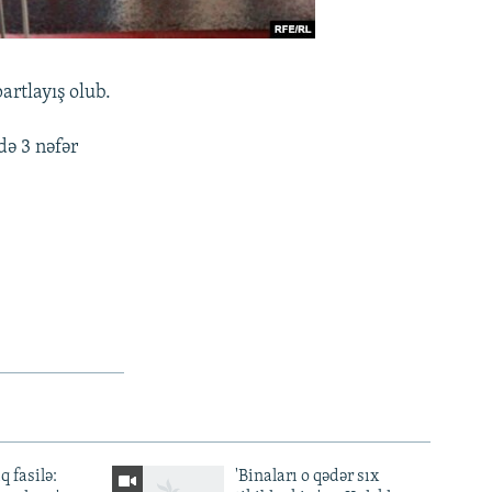
artlayış olub.
də 3 nəfər
q fasilə:
'Binaları o qədər sıx