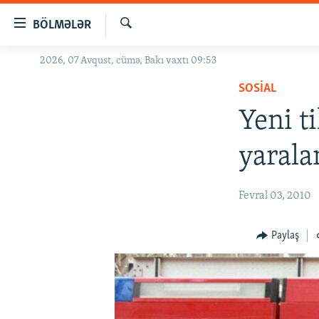
Keçid
BÖLMƏLƏR
linkləri
Axtar
Əsas
2026, 07 Avqust, cümə, Bakı vaxtı 09:53
GÜNDƏM
məzmuna
SOSIAL
#İZAHLA
qayıt
Əsas
Yeni ti
KORRUPSIOMETR
naviqasiyaya
#ƏSLINDƏ
qayıt
yarala
Axtarışa
FƏRQƏ BAX
keç
QANUNI DOĞRU
Fevral 03, 2010
ARAŞDIRMA
Paylaş
MULTIMEDIA
RADIO ARXIV
VIDEO
HAQQIMIZDA
FOTOQALEREYA
OXU ZALI