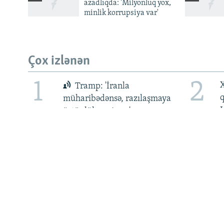
azadlıqda: 'Milyonluq yox,
minlik korrupsiya var'
BIZI IZLƏ
Çox izlənən
1
2
X
RFE/RL-in bütün saytları
Tramp: 'İranla
müharibədənsə, razılaşmaya
üstünlük verirəm'
5
6
Ukraynanın keçmiş səfiri
qanunsuz varlanmada
ittiham olunur: 134 min
e
dollar girov ödəməlidir