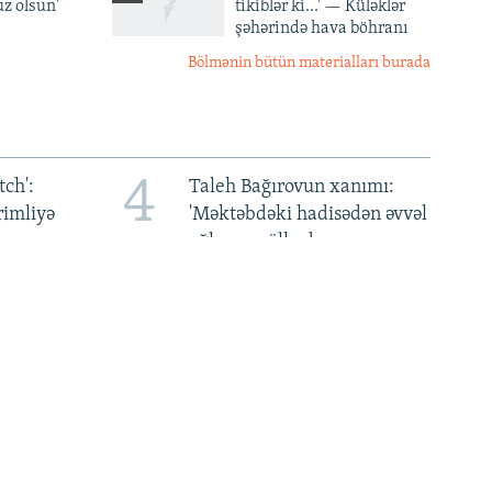
z olsun'
tikiblər ki...' — Küləklər
şəhərində hava böhranı
Bölmənin bütün materialları burada
4
ch':
Taleh Bağırovun xanımı:
rimliyə
'Məktəbdəki hadisədən əvvəl
n
oğlumun ölkədən çıxışına
qadağa qoyulmuşdu'
8
ənim
'Taliban' rəsmilərinin
BŞ mənə
Moldovaya səfəri siyasi
qalmaqal yaradıb