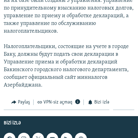
на их базе были созданы 3 управления: управление
İNFOQRAFIKA
AZƏRBAYCAN ƏDƏBIYYATI KITABXANASI
MISSIYAMIZ
по принудительному взысканию налоговых долгов,
BIZI IZLƏ
управление по приему и обработке деклараций, а
KARIKATURA
İSLAM VƏ DEMOKRATIYA
PEŞƏ ETIKASI VƏ JURNALISTIKA STANDARTLARIMIZ
также управление по обслуживанию
İZ - MƏDƏNIYYƏT PROQRAMI
MATERIALLARIMIZDAN ISTIFADƏ
налогоплательщиков.
AZADLIQRADIOSU MOBIL TELEFONUNUZDA
RFE/RL-in bütün saytları
Налогоплательщики, состоящие на учете в городе
BIZIMLƏ ƏLAQƏ
Баку, должны будут подать свои декларации в
XƏBƏR BÜLLETENLƏRIMIZ
Управление приема и обработки деклараций
Бакинского городского налогового департамента,
сообщает официальный сайт минналогов
Азербайджана.
Paylaş
VPN-siz açmaq
Bizi izlə
BIZI IZLƏ