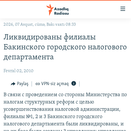
Keçid
linkləri
Əsas
2026, 07 Avqust, cümə, Bakı vaxtı 08:33
məzmuna
GÜNDƏM
Ликвидированы филиалы
qayıt
#İZAHLA
Əsas
Бакинского городского налогового
KORRUPSIOMETR
naviqasiyaya
департамента
qayıt
#ƏSLINDƏ
Axtarışa
Fevral 02, 2010
FƏRQƏ BAX
keç
QANUNI DOĞRU
Paylaş
VPN-siz açmaq
ARAŞDIRMA
В связи с проведением со стороны Министерства по
налогам структурных реформ с целью
MULTIMEDIA
усовершенствования налоговой администрации,
RADIO ARXIV
VIDEO
филиалы №1, 2 и 3 Бакинского городского
налогового департамента были ликвидированы, и
HAQQIMIZDA
FOTOQALEREYA
OXU ZALI