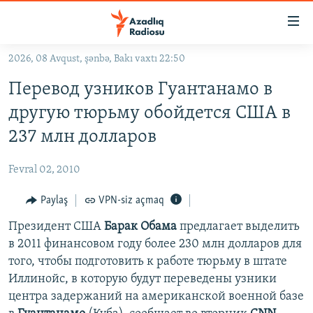
Keçid
linkləri
Əsas
2026, 08 Avqust, şənbə, Bakı vaxtı 22:50
məzmuna
GÜNDƏM
Перевод узников Гуантанамо в
qayıt
#İZAHLA
Əsas
другую тюрьму обойдется США в
KORRUPSIOMETR
naviqasiyaya
237 млн долларов
qayıt
#ƏSLINDƏ
Axtarışa
Fevral 02, 2010
FƏRQƏ BAX
keç
QANUNI DOĞRU
Paylaş
VPN-siz açmaq
ARAŞDIRMA
Президент США
Барак Обама
предлагает выделить
в 2011 финансовом году более 230 млн долларов для
MULTIMEDIA
того, чтобы подготовить к работе тюрьму в штате
RADIO ARXIV
VIDEO
Иллинойс, в которую будут переведены узники
центра задержаний на американской военной базе
HAQQIMIZDA
FOTOQALEREYA
OXU ZALI