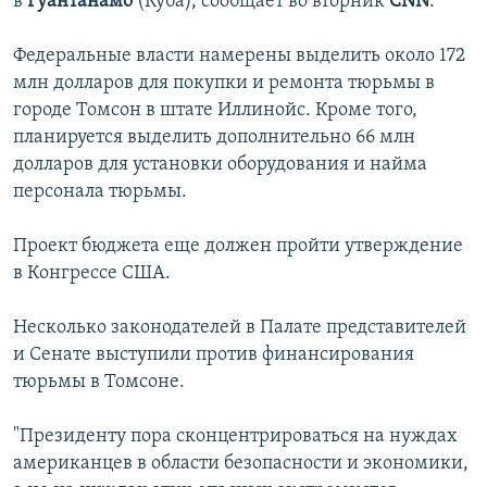
в
Гуантанамо
(Куба), сообщает во вторник
CNN
.
İNFOQRAFIKA
AZƏRBAYCAN ƏDƏBIYYATI KITABXANASI
MISSIYAMIZ
BIZI IZLƏ
Федеральные власти намерены выделить около 172
KARIKATURA
İSLAM VƏ DEMOKRATIYA
PEŞƏ ETIKASI VƏ JURNALISTIKA STANDARTLARIMIZ
млн долларов для покупки и ремонта тюрьмы в
İZ - MƏDƏNIYYƏT PROQRAMI
MATERIALLARIMIZDAN ISTIFADƏ
городе Томсон в штате Иллинойс. Кроме того,
планируется выделить дополнительно 66 млн
AZADLIQRADIOSU MOBIL TELEFONUNUZDA
RFE/RL-in bütün saytları
долларов для установки оборудования и найма
BIZIMLƏ ƏLAQƏ
персонала тюрьмы.
XƏBƏR BÜLLETENLƏRIMIZ
Проект бюджета еще должен пройти утверждение
в Конгрессе США.
Несколько законодателей в Палате представителей
и Сенате выступили против финансирования
тюрьмы в Томсоне.
"Президенту пора сконцентрироваться на нуждах
американцев в области безопасности и экономики,