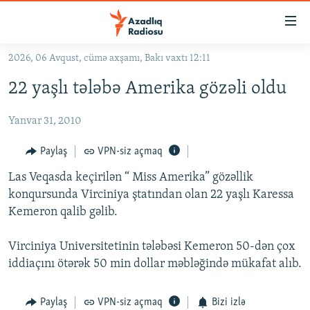
Keçid
linkləri
Əsas
2026, 06 Avqust, cümə axşamı, Bakı vaxtı 12:11
məzmuna
GÜNDƏM
22 yaşlı tələbə Amerika gözəli oldu
qayıt
#İZAHLA
Əsas
Yanvar 31, 2010
KORRUPSIOMETR
naviqasiyaya
qayıt
#ƏSLINDƏ
Paylaş
VPN-siz açmaq
Axtarışa
FƏRQƏ BAX
keç
Las Veqasda keçirilən “ Miss Amerika” gözəllik
konqursunda Virciniya ştatından olan 22 yaşlı Karessa
QANUNI DOĞRU
Kemeron qalib gəlib.
ARAŞDIRMA
Virciniya Universitetinin tələbəsi Kemeron 50-dən çox
MULTIMEDIA
iddiaçını ötərək 50 min dollar məbləğində mükafat alıb.
RADIO ARXIV
VIDEO
HAQQIMIZDA
FOTOQALEREYA
OXU ZALI
Paylaş
VPN-siz açmaq
Bizi izlə