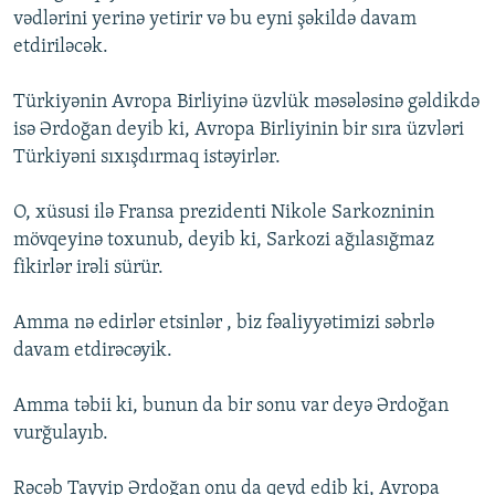
vədlərini yerinə yetirir və bu eyni şəkildə davam
İNFOQRAFIKA
AZƏRBAYCAN ƏDƏBIYYATI KITABXANASI
MISSIYAMIZ
BIZI IZLƏ
etdiriləcək.
KARIKATURA
İSLAM VƏ DEMOKRATIYA
PEŞƏ ETIKASI VƏ JURNALISTIKA STANDARTLARIMIZ
Türkiyənin Avropa Birliyinə üzvlük məsələsinə gəldikdə
İZ - MƏDƏNIYYƏT PROQRAMI
MATERIALLARIMIZDAN ISTIFADƏ
isə Ərdoğan deyib ki, Avropa Birliyinin bir sıra üzvləri
AZADLIQRADIOSU MOBIL TELEFONUNUZDA
RFE/RL-in bütün saytları
Türkiyəni sıxışdırmaq istəyirlər.
BIZIMLƏ ƏLAQƏ
O, xüsusi ilə Fransa prezidenti Nikole Sarkozninin
XƏBƏR BÜLLETENLƏRIMIZ
mövqeyinə toxunub, deyib ki, Sarkozi ağılasığmaz
fikirlər irəli sürür.
Amma nə edirlər etsinlər , biz fəaliyyətimizi səbrlə
davam etdirəcəyik.
Amma təbii ki, bunun da bir sonu var deyə Ərdoğan
vurğulayıb.
Rəcəb Tayyip Ərdoğan onu da qeyd edib ki, Avropa