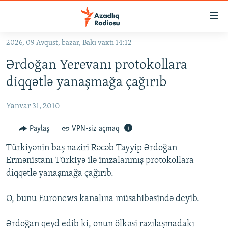
Keçid
linkləri
Əsas
2026, 09 Avqust, bazar, Bakı vaxtı 14:12
məzmuna
GÜNDƏM
Ərdoğan Yerevanı protokollara
qayıt
#İZAHLA
Əsas
diqqətlə yanaşmağa çağırıb
KORRUPSIOMETR
naviqasiyaya
qayıt
Yanvar 31, 2010
#ƏSLINDƏ
Axtarışa
FƏRQƏ BAX
Paylaş
VPN-siz açmaq
keç
QANUNI DOĞRU
Türkiyənin baş naziri Rəcəb Tayyip Ərdoğan
Ermənistanı Türkiyə ilə imzalanmış protokollara
ARAŞDIRMA
diqqətlə yanaşmağa çağırıb.
MULTIMEDIA
O, bunu Euronews kanalına müsahibəsində deyib.
RADIO ARXIV
VIDEO
HAQQIMIZDA
FOTOQALEREYA
OXU ZALI
Ərdoğan qeyd edib ki, onun ölkəsi razılaşmadakı