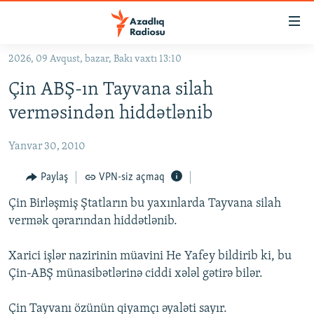
Keçid
linkləri
Əsas
2026, 09 Avqust, bazar, Bakı vaxtı 13:10
məzmuna
GÜNDƏM
Çin ABŞ-ın Tayvana silah
qayıt
#İZAHLA
Əsas
verməsindən hiddətlənib
KORRUPSIOMETR
naviqasiyaya
qayıt
Yanvar 30, 2010
#ƏSLINDƏ
Axtarışa
FƏRQƏ BAX
Paylaş
VPN-siz açmaq
keç
QANUNI DOĞRU
Çin Birləşmiş Ştatların bu yaxınlarda Tayvana silah
vermək qərarından hiddətlənib.
ARAŞDIRMA
MULTIMEDIA
Xarici işlər nazirinin müavini He Yafey bildirib ki, bu
Çin-ABŞ münasibətlərinə ciddi xələl gətirə bilər.
RADIO ARXIV
VIDEO
HAQQIMIZDA
FOTOQALEREYA
OXU ZALI
Çin Tayvanı özünün qiyamçı əyaləti sayır.