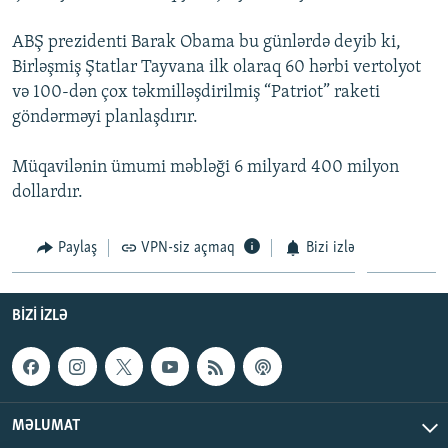
İNFOQRAFIKA
AZƏRBAYCAN ƏDƏBIYYATI KITABXANASI
MISSIYAMIZ
BIZI IZLƏ
ABŞ prezidenti Barak Obama bu günlərdə deyib ki,
KARIKATURA
İSLAM VƏ DEMOKRATIYA
PEŞƏ ETIKASI VƏ JURNALISTIKA STANDARTLARIMIZ
Birləşmiş Ştatlar Tayvana ilk olaraq 60 hərbi vertolyot
və 100-dən çox təkmilləşdirilmiş “Patriot” raketi
İZ - MƏDƏNIYYƏT PROQRAMI
MATERIALLARIMIZDAN ISTIFADƏ
göndərməyi planlaşdırır.
AZADLIQRADIOSU MOBIL TELEFONUNUZDA
RFE/RL-in bütün saytları
BIZIMLƏ ƏLAQƏ
Müqavilənin ümumi məbləği 6 milyard 400 milyon
dollardır.
XƏBƏR BÜLLETENLƏRIMIZ
Paylaş
VPN-siz açmaq
Bizi izlə
BIZI IZLƏ
MƏLUMAT