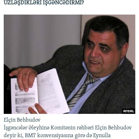
ÜZLƏŞDİKLƏRİ İŞGƏNCƏDİRMİ?
Elçin Behbudov
İşgəncələr Əleyhinə Komitənin rəhbəri Elçin Behbudov
deyir ki, BMT konvensiyasına görə də Eynulla