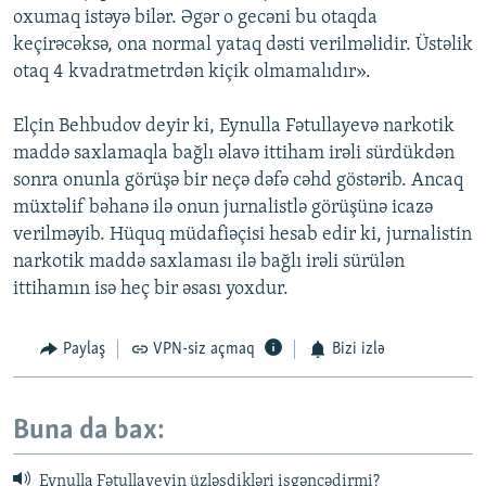
oxumaq istəyə bilər. Əgər o gecəni bu otaqda
keçirəcəksə, ona normal yataq dəsti verilməlidir. Üstəlik
otaq 4 kvadratmetrdən kiçik olmamalıdır».
Elçin Behbudov deyir ki, Eynulla Fətullayevə narkotik
maddə saxlamaqla bağlı əlavə ittiham irəli sürdükdən
sonra onunla görüşə bir neçə dəfə cəhd göstərib. Ancaq
müxtəlif bəhanə ilə onun jurnalistlə görüşünə icazə
verilməyib. Hüquq müdafiəçisi hesab edir ki, jurnalistin
narkotik maddə saxlaması ilə bağlı irəli sürülən
ittihamın isə heç bir əsası yoxdur.
Paylaş
VPN-siz açmaq
Bizi izlə
Buna da bax:
Eynulla Fətullayevin üzləşdikləri işgəncədirmi?