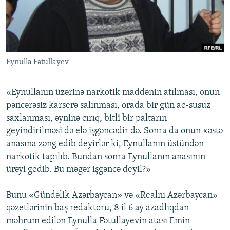
İNFOQRAFIKA
AZƏRBAYCAN ƏDƏBIYYATI KITABXANASI
MISSIYAMIZ
BIZI IZLƏ
KARIKATURA
İSLAM VƏ DEMOKRATIYA
PEŞƏ ETIKASI VƏ JURNALISTIKA STANDARTLARIMIZ
İZ - MƏDƏNIYYƏT PROQRAMI
MATERIALLARIMIZDAN ISTIFADƏ
Eynulla Fətullayev
AZADLIQRADIOSU MOBIL TELEFONUNUZDA
RFE/RL-in bütün saytları
BIZIMLƏ ƏLAQƏ
«Eynullanın üzərinə narkotik maddənin atılması, onun
XƏBƏR BÜLLETENLƏRIMIZ
pəncərəsiz karserə salınması, orada bir gün ac-susuz
saxlanması, əyninə cırıq, bitli bir paltarın
geyindirilməsi də elə işgəncədir də. Sonra da onun xəstə
anasına zəng edib deyirlər ki, Eynullanın üstündən
narkotik tapılıb. Bundan sonra Eynullanın anasının
ürəyi gedib. Bu məgər işgəncə deyil?»
Bunu «Gündəlik Azərbaycan» və «Realnı Azərbaycan»
qəzetlərinin baş redaktoru, 8 il 6 ay azadlıqdan
məhrum edilən Eynulla Fətullayevin atası Emin