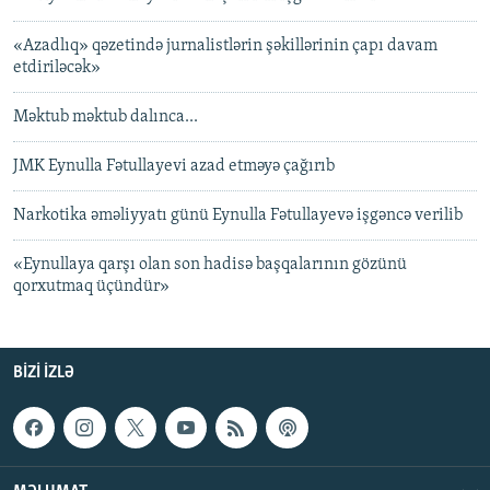
«Azadlıq» qəzetində jurnalistlərin şəkillərinin çapı davam
etdiriləcək»
Məktub məktub dalınca...
JMK Eynulla Fətullayevi azad etməyə çağırıb
Narkotika əməliyyatı günü Eynulla Fətullayevə işgəncə verilib
«Eynullaya qarşı olan son hadisə başqalarının gözünü
qorxutmaq üçündür»
BIZI IZLƏ