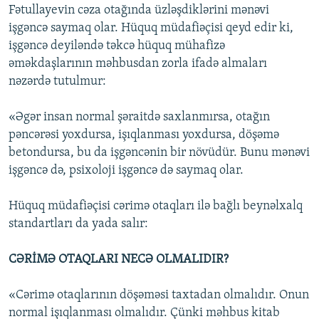
Fətullayevin cəza otağında üzləşdiklərini mənəvi
işgəncə saymaq olar. Hüquq müdafiəçisi qeyd edir ki,
işgəncə deyiləndə təkcə hüquq mühafizə
əməkdaşlarının məhbusdan zorla ifadə almaları
nəzərdə tutulmur:
«Əgər insan normal şəraitdə saxlanmırsa, otağın
pəncərəsi yoxdursa, işıqlanması yoxdursa, döşəmə
betondursa, bu da işgəncənin bir növüdür. Bunu mənəvi
işgəncə də, psixoloji işgəncə də saymaq olar.
Hüquq müdafiəçisi cərimə otaqları ilə bağlı beynəlxalq
standartları da yada salır:
CƏRİMƏ OTAQLARI NECƏ OLMALIDIR?
«Cərimə otaqlarının döşəməsi taxtadan olmalıdır. Onun
normal işıqlanması olmalıdır. Çünki məhbus kitab