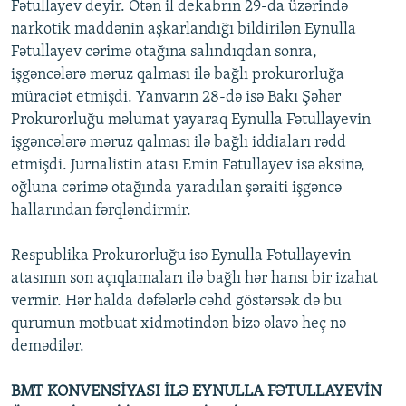
Fətullayev deyir. Ötən il dekabrın 29-da üzərində
narkotik maddənin aşkarlandığı bildirilən Eynulla
Fətullayev cərimə otağına salındıqdan sonra,
işgəncələrə məruz qalması ilə bağlı prokurorluğa
müraciət etmişdi. Yanvarın 28-də isə Bakı Şəhər
Prokurorluğu məlumat yayaraq Eynulla Fətullayevin
işgəncələrə məruz qalması ilə bağlı iddiaları rədd
etmişdi. Jurnalistin atası Emin Fətullayev isə əksinə,
oğluna cərimə otağında yaradılan şəraiti işgəncə
hallarından fərqləndirmir.
Respublika Prokurorluğu isə Eynulla Fətullayevin
atasının son açıqlamaları ilə bağlı hər hansı bir izahat
vermir. Hər halda dəfələrlə cəhd göstərsək də bu
qurumun mətbuat xidmətindən bizə əlavə heç nə
demədilər.
BMT KONVENSİYASI İLƏ EYNULLA FƏTULLAYEVİN