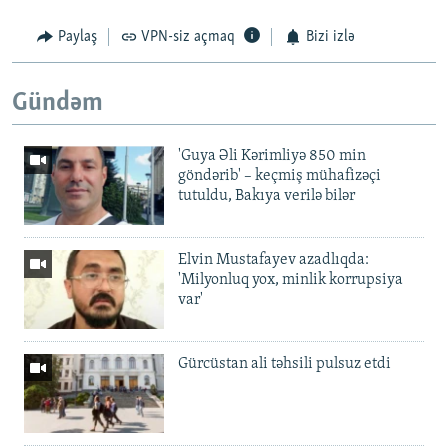
Paylaş
VPN-siz açmaq
Bizi izlə
Gündəm
'Guya Əli Kərimliyə 850 min
göndərib' – keçmiş mühafizəçi
tutuldu, Bakıya verilə bilər
Elvin Mustafayev azadlıqda:
'Milyonluq yox, minlik korrupsiya
var'
Gürcüstan ali təhsili pulsuz etdi