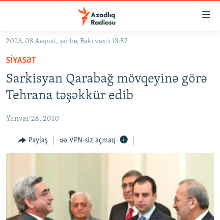
Keçid
linkləri
Əsas
2026, 08 Avqust, şənbə, Bakı vaxtı 13:57
məzmuna
GÜNDƏM
SIYASƏT
qayıt
#İZAHLA
Əsas
Sarkisyan Qarabağ mövqeyinə görə
KORRUPSIOMETR
naviqasiyaya
Tehrana təşəkkür edib
qayıt
#ƏSLINDƏ
Axtarışa
Yanvar 28, 2010
FƏRQƏ BAX
keç
QANUNI DOĞRU
Paylaş
VPN-siz açmaq
ARAŞDIRMA
MULTIMEDIA
RADIO ARXIV
VIDEO
HAQQIMIZDA
FOTOQALEREYA
OXU ZALI