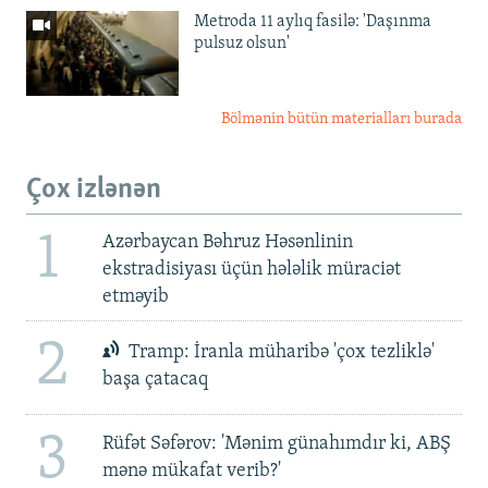
Metroda 11 aylıq fasilə: 'Daşınma
pulsuz olsun'
Bölmənin bütün materialları burada
Çox izlənən
1
Azərbaycan Bəhruz Həsənlinin
ekstradisiyası üçün hələlik müraciət
etməyib
2
Tramp: İranla müharibə 'çox tezliklə'
başa çatacaq
3
Rüfət Səfərov: 'Mənim günahımdır ki, ABŞ
mənə mükafat verib?'