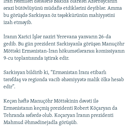
İran rəsmiləri dəfələrlə Bakıda olarkən Azərbaycanın
ərazi bütövlüyünü müdafiə etdiklərini deyiblər. Amma
bu görüşdə Sarkisyan öz təşəkkürünün mahiyyətini
izah etməyib.
İranın Xarici İşlər naziri Yerevana yanvarın 26-da
gedib. Bu gün prezident Sarkisyanla görüşən Manuçöhr
Möttəki Ermənistan-İran hökumətlərarası komissiyanın
9-cu toplantısında iştirak edir.
Sarkisyan bildirib ki, “Ermənistan İranı etibarlı
tərəfdaş və regionda vacib əhəmiyyətə malik ölkə hesab
edir”.
Keçən həftə Manuçöhr Möttəkinin dəvəti ilə
Ermənistanın keçmiş prezidenti Robert Köçaryan da
Tehranda səfərdə olub. Koçaryan İranın prezidenti
Mahmud Əhmədinejadla görüşüb.