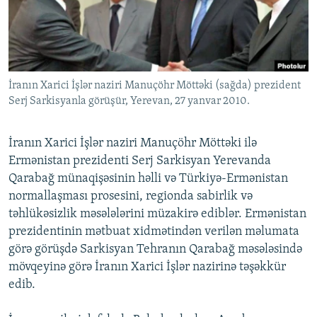
İNFOQRAFIKA
AZƏRBAYCAN ƏDƏBIYYATI KITABXANASI
MISSIYAMIZ
BIZI IZLƏ
KARIKATURA
İSLAM VƏ DEMOKRATIYA
PEŞƏ ETIKASI VƏ JURNALISTIKA STANDARTLARIMIZ
İZ - MƏDƏNIYYƏT PROQRAMI
MATERIALLARIMIZDAN ISTIFADƏ
İranın Xarici İşlər naziri Manuçöhr Möttəki (sağda) prezident
AZADLIQRADIOSU MOBIL TELEFONUNUZDA
RFE/RL-in bütün saytları
Serj Sarkisyanla görüşür, Yerevan, 27 yanvar 2010.
BIZIMLƏ ƏLAQƏ
XƏBƏR BÜLLETENLƏRIMIZ
İranın Xarici İşlər naziri Manuçöhr Möttəki ilə
Ermənistan prezidenti Serj Sarkisyan Yerevanda
Qarabağ münaqişəsinin həlli və Türkiyə-Ermənistan
normallaşması prosesini, regionda sabirlik və
təhlükəsizlik məsələlərini müzakirə ediblər. Ermənistan
prezidentinin mətbuat xidmətindən verilən məlumata
görə görüşdə Sarkisyan Tehranın Qarabağ məsələsində
mövqeyinə görə İranın Xarici İşlər nazirinə təşəkkür
edib.