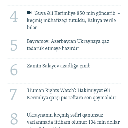
4
'Guya Əli Kərimliyə 850 min göndərib' –
keçmiş mühafizəçi tutuldu, Bakıya verilə
bilər
5
Bayramov: Azərbaycan Ukraynaya qaz
tədarük etməyə hazırdır
6
Zamin Salayev azadlığa çıxıb
7
'Human Rights Watch': Hakimiyyət Əli
Kərimliyə qarşı pis rəftara son qoymalıdır
8
Ukraynanın keçmiş səfiri qanunsuz
varlanmada ittiham olunur: 134 min dollar