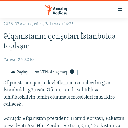
Keçid
linkləri
Əsas
2026, 07 Avqust, cümə, Bakı vaxtı 16:23
məzmuna
GÜNDƏM
Əfqanıstanın qonşuları İstanbulda
qayıt
#İZAHLA
Əsas
toplaşır
KORRUPSIOMETR
naviqasiyaya
qayıt
Yanvar 26, 2010
#ƏSLINDƏ
Axtarışa
FƏRQƏ BAX
Paylaş
VPN-siz açmaq
keç
QANUNI DOĞRU
Əfqanıstanın qonşu dövlətlərinin rəsmiləri bu gün
İstanbulda görüşür. Əfqanıstanda sabitlik və
ARAŞDIRMA
təhlükəsizliyin təmin olunması məsələləri müzakirə
MULTIMEDIA
ediləcək.
RADIO ARXIV
VIDEO
Görüşdə Əfqanıstan prezidenti Həmid Kərzayi, Pakistan
HAQQIMIZDA
FOTOQALEREYA
OXU ZALI
prezidenti Asif Əlir Zərdari və İran, Çin, Tacikistan və