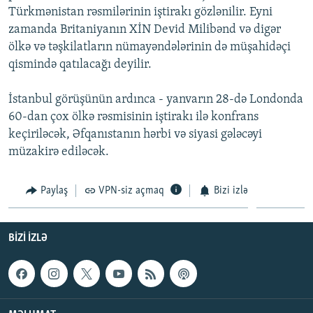
Türkmənistan rəsmilərinin iştirakı gözlənilir. Eyni
İNFOQRAFIKA
AZƏRBAYCAN ƏDƏBIYYATI KITABXANASI
MISSIYAMIZ
BIZI IZLƏ
zamanda Britaniyanın XİN Devid Milibənd və digər
KARIKATURA
İSLAM VƏ DEMOKRATIYA
PEŞƏ ETIKASI VƏ JURNALISTIKA STANDARTLARIMIZ
ölkə və təşkilatların nümayəndələrinin də müşahidəçi
qismində qatılacağı deyilir.
İZ - MƏDƏNIYYƏT PROQRAMI
MATERIALLARIMIZDAN ISTIFADƏ
AZADLIQRADIOSU MOBIL TELEFONUNUZDA
RFE/RL-in bütün saytları
İstanbul görüşünün ardınca - yanvarın 28-də Londonda
BIZIMLƏ ƏLAQƏ
60-dan çox ölkə rəsmisinin iştirakı ilə konfrans
keçiriləcək, Əfqanıstanın hərbi və siyasi gələcəyi
XƏBƏR BÜLLETENLƏRIMIZ
müzakirə ediləcək.
Paylaş
VPN-siz açmaq
Bizi izlə
BIZI IZLƏ