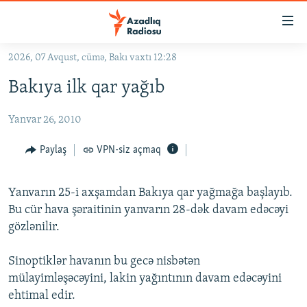
Keçid
linkləri
Əsas
2026, 07 Avqust, cümə, Bakı vaxtı 12:28
məzmuna
GÜNDƏM
Bakıya ilk qar yağıb
qayıt
#İZAHLA
Əsas
Yanvar 26, 2010
KORRUPSIOMETR
naviqasiyaya
qayıt
#ƏSLINDƏ
Paylaş
VPN-siz açmaq
Axtarışa
FƏRQƏ BAX
keç
Yanvarın 25-i axşamdan Bakıya qar yağmağa başlayıb.
QANUNI DOĞRU
Bu cür hava şəraitinin yanvarın 28-dək davam edəcəyi
ARAŞDIRMA
gözlənilir.
MULTIMEDIA
Sinoptiklər havanın bu gecə nisbətən
RADIO ARXIV
VIDEO
mülayimləşəcəyini, lakin yağıntının davam edəcəyini
HAQQIMIZDA
ehtimal edir.
FOTOQALEREYA
OXU ZALI