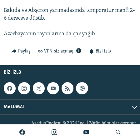
İNFOQRAFIKA
AZƏRBAYCAN ƏDƏBIYYATI KITABXANASI
MISSIYAMIZ
Bakıda və Abşeron yarımadasında temperatur mənfi 2-
BIZI IZLƏ
KARIKATURA
İSLAM VƏ DEMOKRATIYA
PEŞƏ ETIKASI VƏ JURNALISTIKA STANDARTLARIMIZ
6 dərəcəyə düşüb.
İZ - MƏDƏNIYYƏT PROQRAMI
MATERIALLARIMIZDAN ISTIFADƏ
Azərbaycanın rayonlarına da qar yağıb.
AZADLIQRADIOSU MOBIL TELEFONUNUZDA
RFE/RL-in bütün saytları
BIZIMLƏ ƏLAQƏ
Paylaş
VPN-siz açmaq
Bizi izlə
XƏBƏR BÜLLETENLƏRIMIZ
BIZI IZLƏ
MƏLUMAT
AzadlıqRadiosu © 2026 Inc. | Bütün hüquqlar qorunur