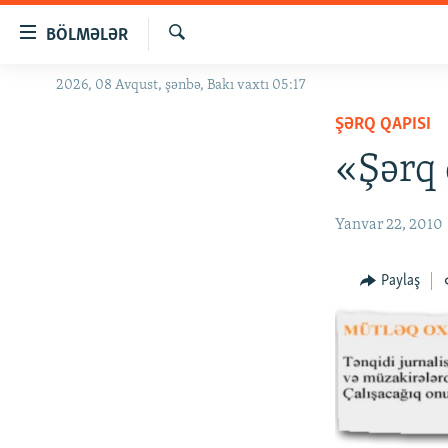
Keçid
BÖLMƏLƏR
linkləri
Axtar
Əsas
2026, 08 Avqust, şənbə, Bakı vaxtı 05:17
GÜNDƏM
məzmuna
ŞƏRQ QAPISI
#İZAHLA
qayıt
Əsas
«Şərq 
KORRUPSIOMETR
naviqasiyaya
#ƏSLINDƏ
qayıt
Yanvar 22, 2010
Axtarışa
FƏRQƏ BAX
keç
QANUNI DOĞRU
Paylaş
ARAŞDIRMA
MULTIMEDIA
RADIO ARXIV
VIDEO
HAQQIMIZDA
FOTOQALEREYA
OXU ZALI