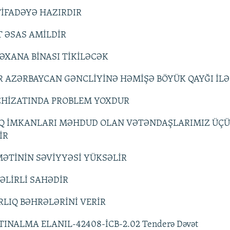
İFADƏYƏ HAZIRDIR
 ƏSAS AMİLDİR
ƏXANA BİNASI TİKİLƏCƏK
 AZƏRBAYCAN GƏNCLİYİNƏ HƏMİŞƏ BÖYÜK QAYĞI İLƏ
ƏCHİZATINDA PROBLEM YOXDUR
Q İMKANLARI MƏHDUD OLAN VƏTƏNDAŞLARIMIZ ÜÇÜ
İR
ƏTİNİN SƏVİYYƏSİ YÜKSƏLİR
GƏLİRLİ SAHƏDİR
RLIQ BƏHRƏLƏRİNİ VERİR
TINALMA ELANIL-42408-İCB-2.02 Tenderə Dəvət