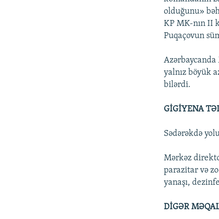
olduğunu» bəha
KP MK-nın II k
Puqaçovun süm
Azərbaycanda M
yalnız böyük a
bilərdi.
GİGİYENA TƏ
Sədərəkdə yolu
Mərkəz direkto
parazitar və zo
yanaşı, dezinfe
DİGƏR MƏQAL