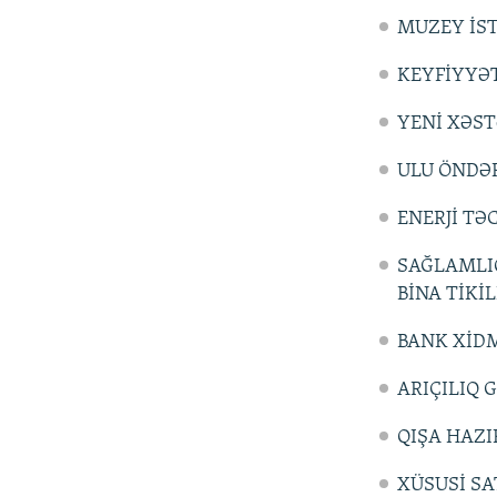
MUZEY İST
KEYFİYYƏT
YENİ XƏST
ULU ÖNDƏR
ENERJİ T
SAĞLAMLI
BİNA TİKİL
BANK XİDM
ARIÇILIQ 
QIŞA HAZI
XÜSUSİ SA