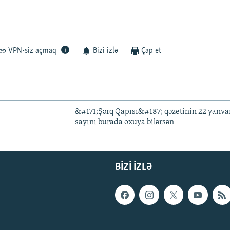
VPN-siz açmaq
Bizi izlə
Çap et
&#171;Şərq Qapısı&#187; qəzetinin 22 yanvar
sayını burada oxuya bilərsən
BIZI IZLƏ