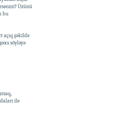
lirsənmi? Üzünü
m bu
 açıq şəkildə
şəxs söyləyə
ırsaq,
daları ilə