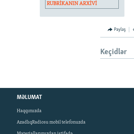
RUBRİKANIN ARXİVİ
Paylaş
Keçidlər
MƏLUMAT
Haqqımızda
AzadlıqRadiosu mobil telefonuzda
Materiallarımızdan istifadə