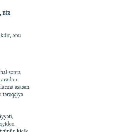
 BİR
ikdir, onu
rhal sonra
u aradan
larına əsasən
ı tərəqqiyə
iyyəti,
qçidən
müyünün kiçik