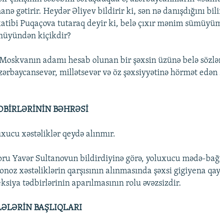
nə gətirir. Heydər Əliyev bildirir ki, sən nə danışdığını bi
atibi Puqaçova tutaraq deyir ki, belə çıxır mənim sümüyü
üyündən kiçikdir?
oskvanın adamı hesab olunan bir şəxsin üzünə belə sözləri
zərbaycansevər, millətsevər və öz şəxsiyyətinə hörmət edən 
DBİRLƏRİNİN BƏHRƏSİ
xucu xəstəliklər qeydə alınmır.
ru Yavər Sultanovun bildirdiyinə görə, yoluxucu mədə-bağ
onoz xəstəliklərin qarşısının alınmasında şəxsi gigiyena qay
ksiya tədbirlərinin aparılmasının rolu əvəzsizdir.
ƏLƏRİN BAŞLIQLARI