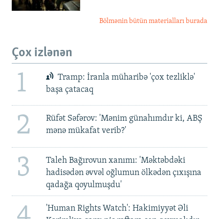
Bölmənin bütün materialları burada
Çox izlənən
1
Tramp: İranla müharibə 'çox tezliklə'
başa çatacaq
2
Rüfət Səfərov: 'Mənim günahımdır ki, ABŞ
mənə mükafat verib?'
3
Taleh Bağırovun xanımı: 'Məktəbdəki
hadisədən əvvəl oğlumun ölkədən çıxışına
qadağa qoyulmuşdu'
4
'Human Rights Watch': Hakimiyyət Əli