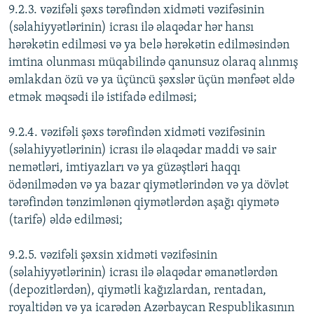
9.2.3. vəzifəli şəxs tərəfindən xidməti vəzifəsinin
(səlahiyyətlərinin) icrası ilə əlaqədar hər hansı
hərəkətin edilməsi və ya belə hərəkətin edilməsindən
imtina olunması müqabilində qanunsuz olaraq alınmış
əmlakdan özü və ya üçüncü şəxslər üçün mənfəət əldə
etmək məqsədi ilə istifadə edilməsi;
9.2.4. vəzifəli şəxs tərəfindən xidməti vəzifəsinin
(səlahiyyətlərinin) icrası ilə əlaqədar maddi və sair
nemətləri, imtiyazları və ya güzəştləri haqqı
ödənilmədən və ya bazar qiymətlərindən və ya dövlət
tərəfindən tənzimlənən qiymətlərdən aşağı qiymətə
(tarifə) əldə edilməsi;
9.2.5. vəzifəli şəxsin xidməti vəzifəsinin
(səlahiyyətlərinin) icrası ilə əlaqədar əmanətlərdən
(depozitlərdən), qiymətli kağızlardan, rentadan,
royaltidən və ya icarədən Azərbaycan Respublikasının