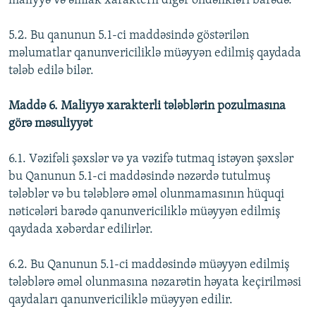
maliyyə və əmlak xarakterli digər öhdəlikləri barədə.
5.2. Bu qanunun 5.1-ci maddəsində göstərilən
məlumatlar qanunvericiliklə müəyyən edilmiş qaydada
tələb edilə bilər.
Maddə 6. Maliyyə xarakterli tələblərin pozulmasına
görə məsuliyyət
6.1. Vəzifəli şəxslər və ya vəzifə tutmaq istəyən şəxslər
bu Qanunun 5.1-ci maddəsində nəzərdə tutulmuş
tələblər və bu tələblərə əməl olunmamasının hüquqi
nəticələri barədə qanunvericiliklə müəyyən edilmiş
qaydada xəbərdar edilirlər.
6.2. Bu Qanunun 5.1-ci maddəsində müəyyən edilmiş
tələblərə əməl olunmasına nəzarətin həyata keçirilməsi
qaydaları qanunvericiliklə müəyyən edilir.