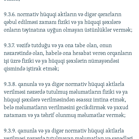
9.3.6. normativ hüquqi aktların və digər qərarların
qəbul edilməsi zamanı fiziki və ya hüquqi şəxslərə
onların təyinatına uyğun olmayan üstünlüklər vermək;
9.3.7. vəzifə tutduğu və ya ona tabe olan, onun
nəzarətində olan, habelə ona hesabat verən orqanların
işi üzrə fiziki və ya hüquqi şəxslərin nümayəndəsi
qismində iştirak etmək;
9.3.8. qanunla və ya digər normativ hüquqi aktlarla
verilməsi nəzərdə tutulmuş məlumatların fiziki və ya
hüquqi şəxslərə verilməsindən əsassız imtina etmək,
belə məlumatların verilməsini gecikdirmək və yaxud
natamam və ya təhrif olunmuş məlumatlar vermək;
9.3.9. qanunla və ya digər normativ hüquqi aktlarla
verilməsi nəzərdə tutulmayan məlumatları və sənədləri