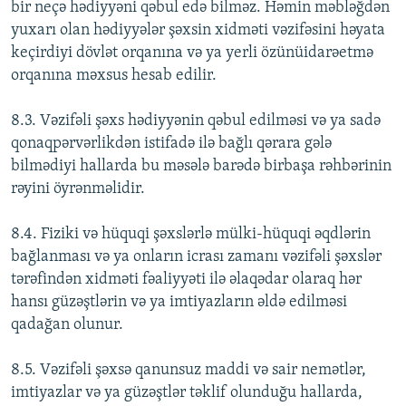
bir neçə hədiyyəni qəbul edə bilməz. Həmin məbləğdən
yuxarı olan hədiyyələr şəxsin xidməti vəzifəsini həyata
keçirdiyi dövlət orqanına və ya yerli özünüidarəetmə
orqanına məxsus hesab edilir.
8.3. Vəzifəli şəxs hədiyyənin qəbul edilməsi və ya sadə
qonaqpərvərlikdən istifadə ilə bağlı qərara gələ
bilmədiyi hallarda bu məsələ barədə birbaşa rəhbərinin
rəyini öyrənməlidir.
8.4. Fiziki və hüquqi şəxslərlə mülki-hüquqi əqdlərin
bağlanması və ya onların icrası zamanı vəzifəli şəxslər
tərəfindən xidməti fəaliyyəti ilə əlaqədar olaraq hər
hansı güzəştlərin və ya imtiyazların əldə edilməsi
qadağan olunur.
8.5. Vəzifəli şəxsə qanunsuz maddi və sair nemətlər,
imtiyazlar və ya güzəştlər təklif olunduğu hallarda,