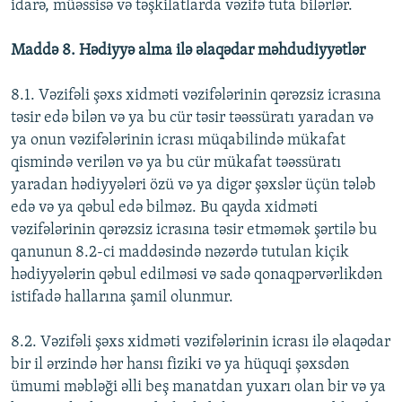
idarə, müəssisə və təşkilatlarda vəzifə tuta bilərlər.
Maddə 8. Hədiyyə alma ilə əlaqədar məhdudiyyətlər
8.1. Vəzifəli şəxs xidməti vəzifələrinin qərəzsiz icrasına
təsir edə bilən və ya bu cür təsir təəssüratı yaradan və
ya onun vəzifələrinin icrası müqabilində mükafat
qismində verilən və ya bu cür mükafat təəssüratı
yaradan hədiyyələri özü və ya digər şəxslər üçün tələb
edə və ya qəbul edə bilməz. Bu qayda xidməti
vəzifələrinin qərəzsiz icrasına təsir etməmək şərtilə bu
qanunun 8.2-ci maddəsində nəzərdə tutulan kiçik
hədiyyələrin qəbul edilməsi və sadə qonaqpərvərlikdən
istifadə hallarına şamil olunmur.
8.2. Vəzifəli şəxs xidməti vəzifələrinin icrası ilə əlaqədar
bir il ərzində hər hansı fiziki və ya hüquqi şəxsdən
ümumi məbləği əlli beş manatdan yuxarı olan bir və ya