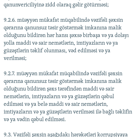
qanunvericiliyinə zidd olaraq gəlir götürməsi;
9.2.6. müəyyən mükafat müqabilində vəzifəli şəxsin
qərarına qanunsuz təsir göstərmək imkanına malik
olduğunu bildirən hər hansı şəxsə birbaşa və ya dolayı
yolla maddi və sair nemətlərin, imtiyazların və ya
güzəştlərin təklif olunması, vəd edilməsi və ya
verilməsi;
9.2.7. müəyyən mükafat müqabilində vəzifəli şəxsin
qərarına qanunsuz təsir göstərmək imkanına malik
olduğunu bildirən şəxs tərəfindən maddi və sair
nemətlərin, imtiyazların və ya güzəştlərin qəbul
edilməsi və ya belə maddi və sair nemətlərin,
imtiyazların və ya güzəştlərin verilməsi ilə bağlı təklifin
və ya vədin qəbul edilməsi.
9.3. Vəzifəli şəxsin aşağıdakı hərəkətləri korrupsiyaya