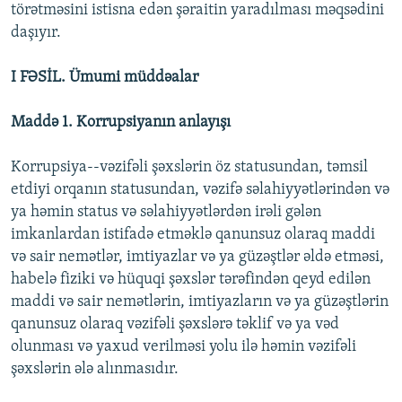
törətməsini istisna edən şəraitin yaradılması məqsədini
daşıyır.
I FƏSİL. Ümumi müddəalar
Maddə 1. Korrupsiyanın anlayışı
Korrupsiya--vəzifəli şəxslərin öz statusundan, təmsil
etdiyi orqanın statusundan, vəzifə səlahiyyətlərindən və
ya həmin status və səlahiyyətlərdən irəli gələn
imkanlardan istifadə etməklə qanunsuz olaraq maddi
və sair nemətlər, imtiyazlar və ya güzəştlər əldə etməsi,
habelə fiziki və hüquqi şəxslər tərəfindən qeyd edilən
maddi və sair nemətlərin, imtiyazların və ya güzəştlərin
qanunsuz olaraq vəzifəli şəxslərə təklif və ya vəd
olunması və yaxud verilməsi yolu ilə həmin vəzifəli
şəxslərin ələ alınmasıdır.