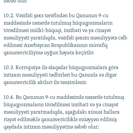
səbəb olur.
10.2. Vəzifəli şəxs tərəfindən bu Qanunun 9-cu
maddəsində nəzərdə tutulmuş hüquqpozmaların
törədilməsi mülki-hüquqi, inzibati və ya cinayət
məsuliyyəti yaratdıqda, vəzifəli şəxsin məsuliyyətə cəlb
edilməsi Azərbaycan Respublikasının müvafiq
qanunvericiliyinə uyğun həyata keçirilir.
10.3. Korrupsiya ilə əlaqədar hüquqpozmalara görə
intizam məsuliyyəti tədbirləri bu Qanunla və digər
qanunvericilik aktları ilə tənzimlənir.
10.4. Bu Qanunun 9-cu maddəsində nəzərdə tutulmuş
hüquqpozmaların törədilməsi inzibati və ya cinayət
məsuliyyəti yaratmadıqda, aşağıdakı xüsusi hallara
riayət edilməklə qanunvericiliklə müəyyən edilmiş
qaydada intizam məsuliyyətinə səbəb olur;