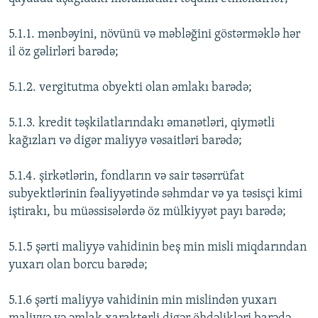
5.1.1. mənbəyini, növünü və məbləğini göstərməklə hər
il öz gəlirləri barədə;
5.1.2. vergitutma obyekti olan əmlakı barədə;
5.1.3. kredit təşkilatlarındakı əmanətləri, qiymətli
kağızları və digər maliyyə vəsaitləri barədə;
5.1.4. şirkətlərin, fondların və sair təsərrüfat
subyektlərinin fəaliyyətində səhmdar və ya təsisçi kimi
iştirakı, bu müəssisələrdə öz mülkiyyət payı barədə;
5.1.5 şərti maliyyə vahidinin beş min misli miqdarından
yuxarı olan borcu barədə;
5.1.6 şərti maliyyə vahidinin min mislindən yuxarı