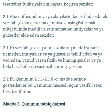
təsərrüfat funksiyalarını həyata keçirən şəxslər;
2.1.9 öz nüfuzundan və ya əlaqələrindən istifadə edərək
vəzifəli şəxsin qərarına qanunsuz təsir göstərmək
müqabilində maddi və sair nemətlər, imtiyazlar və ya
güzəştlər əldə edən şəxslər;
2.1.10 vəzifəli şəxsə qanunsuz olaraq maddi və sair
nemətlər, imtiyazlar və ya güzəştlər təklif edən və ya
vəd edən, yaxud verən fiziki və hüquqi şəxslər və ya
belə hərəkətlərdə vasitəçilik etmiş şəxslər;
2.2 Bu Qanunun 2.1.1-2.1.8-ci maddələrində
göstərilənlər bu Qanunun məqsədi üçün vəzifəli şəxs
hesab edilirlər.
Maddə 3. Qanunun tətbiq dairəsi