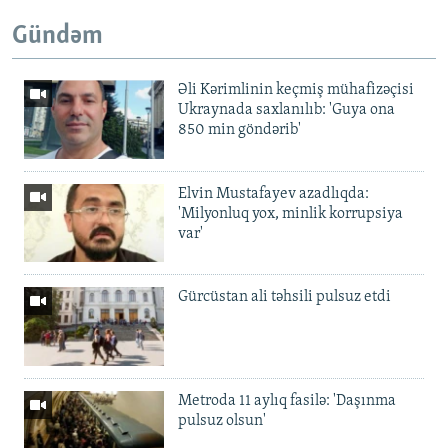
Gündəm
Əli Kərimlinin keçmiş mühafizəçisi
Ukraynada saxlanılıb: 'Guya ona
850 min göndərib'
Elvin Mustafayev azadlıqda:
'Milyonluq yox, minlik korrupsiya
var'
Gürcüstan ali təhsili pulsuz etdi
Metroda 11 aylıq fasilə: 'Daşınma
pulsuz olsun'