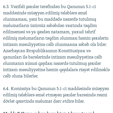
6.3. Vəzifəli şəxslər tərəfindən bu Qanunun 5.1-ci
maddəsində müəyyən edilmiş tələblərə əməl
olunmaması, yəni bu maddədə nəzərdə tutulmuş
məlumatların üzürsüz səbəbdən vaxtında təqdim
edilməməsi və ya qəsdən natamam, yaxud təhrif
edilmiş məlumatların təqdim olunması həmin şəxslərin
intizam məsuliyyətinə cəlb olunmasına səbəb ola bilər.
Azərbaycan Respublikasının Konstitusiyası və
qanunları ilə barələrində intizam məsuliyyətinə cəlb
olunmanın xüsusi qaydası nəzərdə tutulmuş şəxslər
intizam məsuliyyətinə həmin qaydalara riayət edilməklə
cəlb oluna bilərlər.
6.4. Komissiya bu Qanunun 5.1-ci maddəsində müəyyən
edilmiş tələblərə əməl etməyən şəxslər barəsində rəsmi
dövlət qəzetində məlumat dərc etdirə bilər.