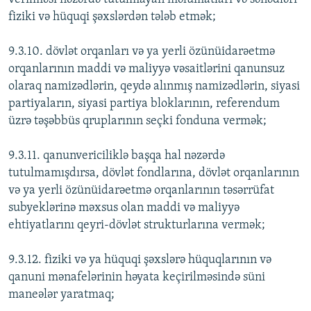
fiziki və hüquqi şəxslərdən tələb etmək;
9.3.10. dövlət orqanları və ya yerli özünüidarəetmə
orqanlarının maddi və maliyyə vəsaitlərini qanunsuz
olaraq namizədlərin, qeydə alınmış namizədlərin, siyasi
partiyaların, siyasi partiya bloklarının, referendum
üzrə təşəbbüs qruplarının seçki fonduna vermək;
9.3.11. qanunvericiliklə başqa hal nəzərdə
tutulmamışdırsa, dövlət fondlarına, dövlət orqanlarının
və ya yerli özünüidarəetmə orqanlarının təsərrüfat
subyeklərinə məxsus olan maddi və maliyyə
ehtiyatlarını qeyri-dövlət strukturlarına vermək;
9.3.12. fiziki və ya hüquqi şəxslərə hüquqlarının və
qanuni mənafelərinin həyata keçirilməsində süni
maneələr yaratmaq;