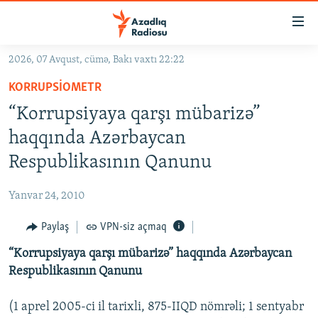
Keçid
linkləri
Əsas
2026, 07 Avqust, cümə, Bakı vaxtı 22:22
məzmuna
GÜNDƏM
KORRUPSIOMETR
qayıt
#İZAHLA
Əsas
“Korrupsiyaya qarşı mübarizə”
KORRUPSIOMETR
naviqasiyaya
haqqında Azərbaycan
qayıt
#ƏSLINDƏ
Respublikasının Qanunu
Axtarışa
FƏRQƏ BAX
keç
Yanvar 24, 2010
QANUNI DOĞRU
Paylaş
VPN-siz açmaq
ARAŞDIRMA
“Korrupsiyaya qarşı mübarizə” haqqında Azərbaycan
MULTIMEDIA
Respublikasının Qanunu
RADIO ARXIV
VIDEO
HAQQIMIZDA
(1 aprel 2005-ci il tarixli, 875-IIQD nömrəli; 1 sentyabr
FOTOQALEREYA
OXU ZALI