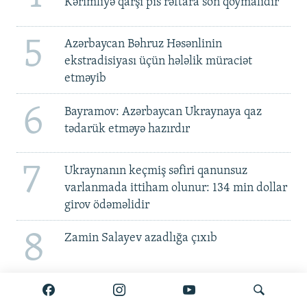
Kərimliyə qarşı pis rəftara son qoymalıdır
5
Azərbaycan Bəhruz Həsənlinin
ekstradisiyası üçün hələlik müraciət
etməyib
6
Bayramov: Azərbaycan Ukraynaya qaz
tədarük etməyə hazırdır
7
Ukraynanın keçmiş səfiri qanunsuz
varlanmada ittiham olunur: 134 min dollar
girov ödəməlidir
8
Zamin Salayev azadlığa çıxıb