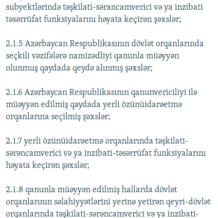
subyektlərində təşkilati-sərancamverici və ya inzibati
təsərrüfat funksiyalarını həyata keçirən şəxslər;
2.1.5 Azərbaycan Respublikasının dövlət orqanlarında
seçkili vəzifələrə namizədliyi qanunla müəyyən
olunmuş qaydada qeydə alınmış şəxslər;
2.1.6 Azərbaycan Respublikasının qanunvericiliyi ilə
müəyyən edilmiş qaydada yerli özünüidarəetmə
orqanlarına seçilmiş şəxslər;
2.1.7 yerli özünüidarəetmə orqanlarında təşkilati-
sərəncamverici və ya inzibati-təsərrüfat funksiyalarını
həyata keçirən şəxslər;
2.1.8 qanunla müəyyən edilmiş hallarda dövlət
orqanlarının səlahiyyətlərini yerinə yetirən qeyri-dövlət
orqanlarında təşkilati-sərəncamverici və ya inzibati-