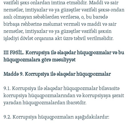
vəzifəli şəxs onlardan imtina etməlidir. Maddi və sair
nemətlər, imtiyazlar və ya güzəştlər vəzifəli şəxsə ondan
asılı olmayan səbəblərdən verilərsə, o, bu barədə
birbaşa rəhbərinə məlumat verməli və maddi və sair
nemətlər, imtiyazlar və ya güzəştlər vəzifəli şəxsin
işlədiyi dövlət orqanına akt üzrə təhvil verilməlidir.
III FƏSİL. Korrupsiya ilə əlaqədar hüquqpozmalar və bu
hüquqpozmalara görə məsuliyyət
Maddə 9. Korrupsiya ilə əlaqədar hüquqpozmalar
9.1. Korrupsiya ilə əlaqədar hüquqpozmalar bilavasitə
korrupsiya hüquqpozmalarından və korrupsiyaya şərait
yaradan hüquqpozmalardan ibarətdir.
9.2. Korrupsiya hüquqpozmaları aşağıdakılardır: