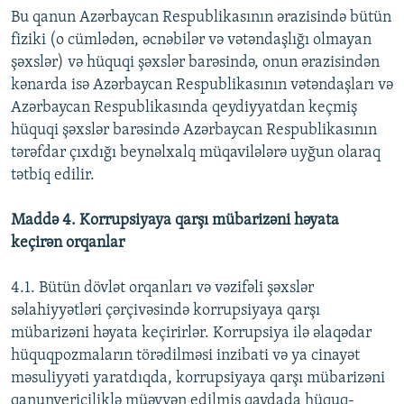
Bu qanun Azərbaycan Respublikasının ərazisində bütün
fiziki (o cümlədən, əcnəbilər və vətəndaşlığı olmayan
şəxslər) və hüquqi şəxslər barəsində, onun ərazisindən
kənarda isə Azərbaycan Respublikasının vətəndaşları və
Azərbaycan Respublikasında qeydiyyatdan keçmiş
hüquqi şəxslər barəsində Azərbaycan Respublikasının
tərəfdar çıxdığı beynəlxalq müqavilələrə uyğun olaraq
tətbiq edilir.
Maddə 4. Korrupsiyaya qarşı mübarizəni həyata
keçirən orqanlar
4.1. Bütün dövlət orqanları və vəzifəli şəxslər
səlahiyyətləri çərçivəsində korrupsiyaya qarşı
mübarizəni həyata keçirirlər. Korrupsiya ilə əlaqədar
hüquqpozmaların törədilməsi inzibati və ya cinayət
məsuliyyəti yaratdıqda, korrupsiyaya qarşı mübarizəni
qanunvericiliklə müəyyən edilmiş qaydada hüquq-