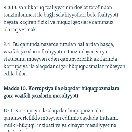
9.3.13. sahibkarlıq fəaliyyətinin dövlət tərəfindən
tənzimlənməsi ilə bağlı səlahiyyətləri belə fəaliyyəti
həyata keçirən fiziki və hüquqi şəxslərə qanunsuz
olaraq vermək.
9.4. Bu qanunda nəzərdə tutulan hallardan başqa,
vəzifəli şəxslərin fəaliyyətini tənzimləyən və ya
statusunu müəyyən edən qanunvericilik aktlarında
korrupsiya ilə əlaqədar digər hüquqpozmalar müəyyən
edilə bilər.
Maddə 10. Korrupsiya ilə əlaqədar hüquqpozmalara
görə vəzifəli şəxslərin məsuliyyəti
10.1. Korrupsiya ilə əlaqədar hüquqpozmalar
qanunvericiliklə müəyyən edilmiş qaydada intizam,
mülki-hüquqi, inzibati və ya cinayət məsuliyyətinə