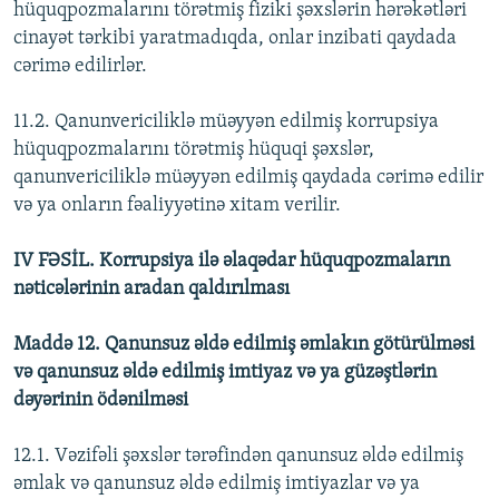
hüquqpozmalarını törətmiş fiziki şəxslərin hərəkətləri
cinayət tərkibi yaratmadıqda, onlar inzibati qaydada
cərimə edilirlər.
11.2. Qanunvericiliklə müəyyən edilmiş korrupsiya
hüquqpozmalarını törətmiş hüquqi şəxslər,
qanunvericiliklə müəyyən edilmiş qaydada cərimə edilir
və ya onların fəaliyyətinə xitam verilir.
IV FƏSİL. Korrupsiya ilə əlaqədar hüquqpozmaların
nəticələrinin aradan qaldırılması
Maddə 12. Qanunsuz əldə edilmiş əmlakın götürülməsi
və qanunsuz əldə edilmiş imtiyaz və ya güzəştlərin
dəyərinin ödənilməsi
12.1. Vəzifəli şəxslər tərəfindən qanunsuz əldə edilmiş
əmlak və qanunsuz əldə edilmiş imtiyazlar və ya