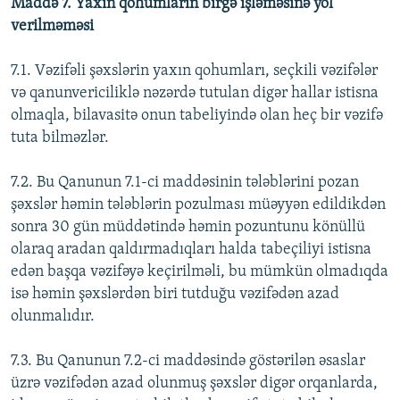
Maddə 7. Yaxın qohumların birgə işləməsinə yol
verilməməsi
7.1. Vəzifəli şəxslərin yaxın qohumları, seçkili vəzifələr
və qanunvericiliklə nəzərdə tutulan digər hallar istisna
olmaqla, bilavasitə onun tabeliyində olan heç bir vəzifə
tuta bilməzlər.
7.2. Bu Qanunun 7.1-ci maddəsinin tələblərini pozan
şəxslər həmin tələblərin pozulması müəyyən edildikdən
sonra 30 gün müddətində həmin pozuntunu könüllü
olaraq aradan qaldırmadıqları halda tabeçiliyi istisna
edən başqa vəzifəyə keçirilməli, bu mümkün olmadıqda
isə həmin şəxslərdən biri tutduğu vəzifədən azad
olunmalıdır.
7.3. Bu Qanunun 7.2-ci maddəsində göstərilən əsaslar
üzrə vəzifədən azad olunmuş şəxslər digər orqanlarda,