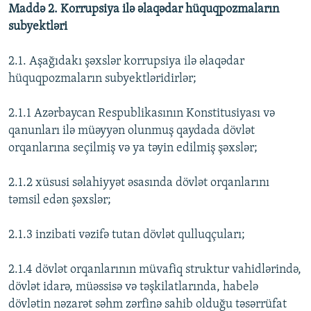
Maddə 2. Korrupsiya ilə əlaqədar hüquqpozmaların
subyektləri
2.1. Aşağıdakı şəxslər korrupsiya ilə əlaqədar
hüquqpozmaların subyektləridirlər;
2.1.1 Azərbaycan Respublikasının Konstitusiyası və
qanunları ilə müəyyən olunmuş qaydada dövlət
orqanlarına seçilmiş və ya təyin edilmiş şəxslər;
2.1.2 xüsusi səlahiyyət əsasında dövlət orqanlarını
təmsil edən şəxslər;
2.1.3 inzibati vəzifə tutan dövlət qulluqçuları;
2.1.4 dövlət orqanlarının müvafiq struktur vahidlərində,
dövlət idarə, müəssisə və təşkilatlarında, habelə
dövlətin nəzarət səhm zərfinə sahib olduğu təsərrüfat