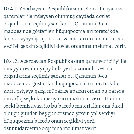
10.4.1. Azərbaycan Respublikasının Konstitusiyası və
qanunları ilə müəyyən olunmuş qaydada dövlət
orqanlarına seçilmiş şəxslər bu Qanunun 9-cu
maddəsində göstərilən hüquqpozmaları törətdikdə,
korrupsiyaya qarşı mübarizə aparan orqan bu barədə
vəzifəli şəxsin seçildiyi dövlət orqanına məlumat verir.
10.4.2. Azərbaycan Respublikasının qanunvericiliyi ilə
müəyyən edilmiş qaydada yerli özünüidarəetmə
orqanlarına seçilmiş şəxslər bu Qanunun 9-cu
maddəsində göstərilən hüquqpozmaları törətdikdə,
korrupsiyaya qarşı mübarizə aparan orqan bu barədə
müvafiq seçki komissiyasına məlumat verir. Həmin
seçki komissiyası isə bu barədə materiallar ona daxil
olduğu gündən beş gün ərzində şəxsin yol verdiyi
hüquqpozma barədə onun seçildiyi yerli
özünüidarəetmə orqanına məlumat verir.