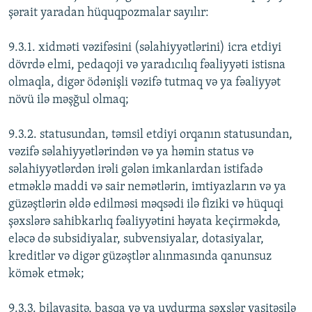
şərait yaradan hüquqpozmalar sayılır:
9.3.1. xidməti vəzifəsini (səlahiyyətlərini) icra etdiyi
dövrdə elmi, pedaqoji və yaradıcılıq fəaliyyəti istisna
olmaqla, digər ödənişli vəzifə tutmaq və ya fəaliyyət
növü ilə məşğul olmaq;
9.3.2. statusundan, təmsil etdiyi orqanın statusundan,
vəzifə səlahiyyətlərindən və ya həmin status və
səlahiyyətlərdən irəli gələn imkanlardan istifadə
etməklə maddi və sair nemətlərin, imtiyazların və ya
güzəştlərin əldə edilməsi məqsədi ilə fiziki və hüquqi
şəxslərə sahibkarlıq fəaliyyətini həyata keçirməkdə,
eləcə də subsidiyalar, subvensiyalar, dotasiyalar,
kreditlər və digər güzəştlər alınmasında qanunsuz
kömək etmək;
9.3.3. bilavasitə, başqa və ya uydurma şəxslər vasitəsilə