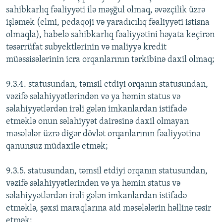
sahibkarlıq fəaliyyəti ilə məşğul olmaq, əvəzçilik üzrə
işləmək (elmi, pedaqoji və yaradıcılıq fəaliyyəti istisna
olmaqla), habelə sahibkarlıq fəaliyyətini həyata keçirən
təsərrüfat subyektlərinin və maliyyə kredit
müəssisələrinin icra orqanlarının tərkibinə daxil olmaq;
9.3.4. statusundan, təmsil etdiyi orqanın statusundan,
vəzifə səlahiyyətlərindən və ya həmin status və
səlahiyyətlərdən irəli gələn imkanlardan istifadə
etməklə onun səlahiyyət dairəsinə daxil olmayan
məsələlər üzrə digər dövlət orqanlarının fəaliyyətinə
qanunsuz müdaxilə etmək;
9.3.5. statusundan, təmsil etdiyi orqanın statusundan,
vəzifə səlahiyyətlərindən və ya həmin status və
səlahiyyətlərdən irəli gələn imkanlardan istifadə
etməklə, şəxsi maraqlarına aid məsələlərin həllinə təsir
etmək;