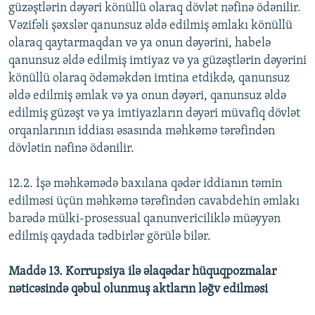
güzəştlərin dəyəri könüllü olaraq dövlət nəfinə ödənilir.
Vəzifəli şəxslər qanunsuz əldə edilmiş əmlakı könüllü
olaraq qaytarmaqdan və ya onun dəyərini, habelə
qanunsuz əldə edilmiş imtiyaz və ya güzəştlərin dəyərini
könüllü olaraq ödəməkdən imtina etdikdə, qanunsuz
əldə edilmiş əmlak və ya onun dəyəri, qanunsuz əldə
edilmiş güzəşt və ya imtiyazların dəyəri müvafiq dövlət
orqanlarının iddiası əsasında məhkəmə tərəfindən
dövlətin nəfinə ödənilir.
12.2. İşə məhkəmədə baxılana qədər iddianın təmin
edilməsi üçün məhkəmə tərəfindən cavabdehin əmlakı
barədə mülki-prosessual qanunvericiliklə müəyyən
edilmiş qaydada tədbirlər görülə bilər.
Maddə 13. Korrupsiya ilə əlaqədar hüquqpozmalar
nəticəsində qəbul olunmuş aktların ləğv edilməsi