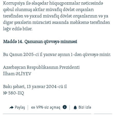
Korrupsiya ilə əlaqədar hüquqpozmalar nəticəsində
qəbul olunmuş aktlar müvafiq dövlət orqanları
tərəfindən və yaxud müvafiq dövlət orqanlarının və ya
digər şəxslərin müraciəti əsasında məhkəmə tərəfindən
ləğv edilə bilər.
Maddə 14. Qanunun qüvvəyə minməsi
Bu Qanun 2005-ci il yanvar ayının 1-dən qüvvəyə minir.
Azərbaycan Respublikasının Prezidenti
İlham ƏLİYEV
Bakı şəhəri, 13 yanvar 2004-cü il
№ 580-IIQ
Paylaş
VPN-siz açmaq
Bizi izlə