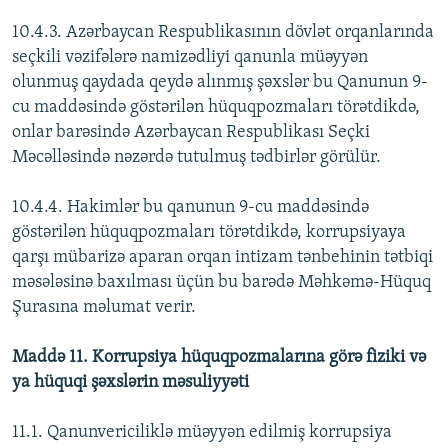
10.4.3. Azərbaycan Respublikasının dövlət orqanlarında
seçkili vəzifələrə namizədliyi qanunla müəyyən
olunmuş qaydada qeydə alınmış şəxslər bu Qanunun 9-
cu maddəsində göstərilən hüquqpozmaları törətdikdə,
onlar barəsində Azərbaycan Respublikası Seçki
Məcəlləsində nəzərdə tutulmuş tədbirlər görülür.
10.4.4. Hakimlər bu qanunun 9-cu maddəsində
göstərilən hüquqpozmaları törətdikdə, korrupsiyaya
qarşı mübarizə aparan orqan intizam tənbehinin tətbiqi
məsələsinə baxılması üçün bu barədə Məhkəmə-Hüquq
Şurasına məlumat verir.
Maddə 11. Korrupsiya hüquqpozmalarına görə fiziki və
ya hüquqi şəxslərin məsuliyyəti
11.1. Qanunvericiliklə müəyyən edilmiş korrupsiya