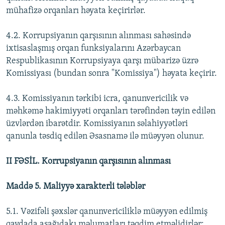
mühafizə orqanları həyata keçirirlər.
4.2. Korrupsiyanın qarşısının alınması sahəsində
ixtisaslaşmış orqan funksiyalarını Azərbaycan
Respublikasının Korrupsiyaya qarşı mübarizə üzrə
Komissiyası (bundan sonra "Komissiya") həyata keçirir.
4.3. Komissiyanın tərkibi icra, qanunvericilik və
məhkəmə hakimiyyəti orqanları tərəfindən təyin edilən
üzvlərdən ibarətdir. Komissiyanın səlahiyyətləri
qanunla təsdiq edilən Əsasnamə ilə müəyyən olunur.
II FƏSİL. Korrupsiyanın qarşısının alınması
Maddə 5. Maliyyə xarakterli tələblər
5.1. Vəzifəli şəxslər qanunvericiliklə müəyyən edilmiş
qaydada aşağıdakı məlumatları təqdim etməlidirlər;