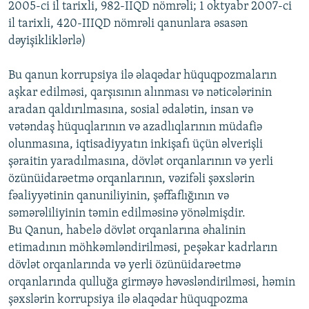
2005-ci il tarixli, 982-IIQD nömrəli; 1 oktyabr 2007-ci
İNFOQRAFIKA
AZƏRBAYCAN ƏDƏBIYYATI KITABXANASI
MISSIYAMIZ
il tarixli, 420-IIIQD nömrəli qanunlara əsasən
BIZI IZLƏ
KARIKATURA
İSLAM VƏ DEMOKRATIYA
PEŞƏ ETIKASI VƏ JURNALISTIKA STANDARTLARIMIZ
dəyişikliklərlə)
İZ - MƏDƏNIYYƏT PROQRAMI
MATERIALLARIMIZDAN ISTIFADƏ
Bu qanun korrupsiya ilə əlaqədar hüquqpozmaların
AZADLIQRADIOSU MOBIL TELEFONUNUZDA
RFE/RL-in bütün saytları
aşkar edilməsi, qarşısının alınması və nəticələrinin
aradan qaldırılmasına, sosial ədalətin, insan və
BIZIMLƏ ƏLAQƏ
vətəndaş hüquqlarının və azadlıqlarının müdafiə
XƏBƏR BÜLLETENLƏRIMIZ
olunmasına, iqtisadiyyatın inkişafı üçün əlverişli
şəraitin yaradılmasına, dövlət orqanlarının və yerli
özünüidarəetmə orqanlarının, vəzifəli şəxslərin
fəaliyyətinin qanuniliyinin, şəffaflığının və
səmərəliliyinin təmin edilməsinə yönəlmişdir.
Bu Qanun, habelə dövlət orqanlarına əhalinin
etimadının möhkəmləndirilməsi, peşəkar kadrların
dövlət orqanlarında və yerli özünüidarəetmə
orqanlarında qulluğa girməyə həvəsləndirilməsi, həmin
şəxslərin korrupsiya ilə əlaqədar hüquqpozma