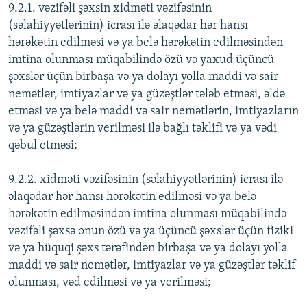
9.2.1. vəzifəli şəxsin xidməti vəzifəsinin
(səlahiyyətlərinin) icrası ilə əlaqədar hər hansı
hərəkətin edilməsi və ya belə hərəkətin edilməsindən
imtina olunması müqabilində özü və yaxud üçüncü
şəxslər üçün birbaşa və ya dolayı yolla maddi və sair
nemətlər, imtiyazlar və ya güzəştlər tələb etməsi, əldə
etməsi və ya belə maddi və sair nemətlərin, imtiyazların
və ya güzəştlərin verilməsi ilə bağlı təklifi və ya vədi
qəbul etməsi;
9.2.2. xidməti vəzifəsinin (səlahiyyətlərinin) icrası ilə
əlaqədar hər hansı hərəkətin edilməsi və ya belə
hərəkətin edilməsindən imtina olunması müqabilində
vəzifəli şəxsə onun özü və ya üçüncü şəxslər üçün fiziki
və ya hüquqi şəxs tərəfindən birbaşa və ya dolayı yolla
maddi və sair nemətlər, imtiyazlar və ya güzəştlər təklif
olunması, vəd edilməsi və ya verilməsi;