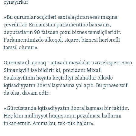
oynayırlar:
«Bu qurumlar seçkiləri saxtalaşdıran əsas maşına
çevrilirlər. Ermənistan parlamentinə baxsanız,
deputatların 90 faizdən çoxu biznes təmsilçiləridir.
Parlamentimizdə alkoqol, siqaret biznesi hərtərəfli
təmsil olunur».
Gürcüstanlı qonaq - iqtisadi məsələlər üzrə ekspert Soso
Simanişvili isə bildirir ki, prezident Mixail
Saakaşvilinin həyata keçirdiyi islahatlar ölkədə
iqtisadiyyatın liberallaşmasına yol açıb. Bu proses zəif
də olsa, davam edir:
«Gürcüstanda iqtisadiyyatın liberallaşması bir faktdır.
Heç kim mülkiyyət hüququnun pozulması hallarını
inkar etmir. Amma bu, tək-tük haldır».