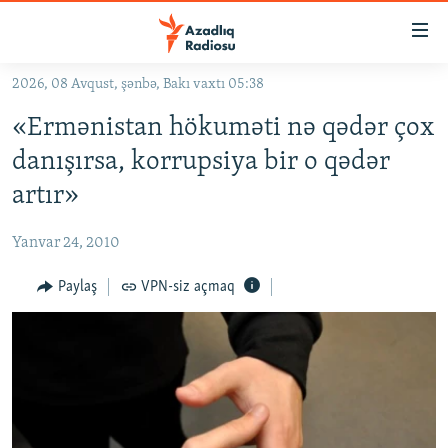
Keçid
linkləri
Əsas
2026, 08 Avqust, şənbə, Bakı vaxtı 05:38
məzmuna
GÜNDƏM
«Ermənistan hökuməti nə qədər çox
qayıt
#İZAHLA
Əsas
danışırsa, korrupsiya bir o qədər
KORRUPSIOMETR
naviqasiyaya
artır»
qayıt
#ƏSLINDƏ
Axtarışa
Yanvar 24, 2010
FƏRQƏ BAX
keç
QANUNI DOĞRU
Paylaş
VPN-siz açmaq
ARAŞDIRMA
MULTIMEDIA
RADIO ARXIV
VIDEO
HAQQIMIZDA
FOTOQALEREYA
OXU ZALI