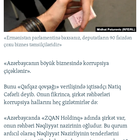
İNFOQRAFIKA
AZƏRBAYCAN ƏDƏBIYYATI KITABXANASI
MISSIYAMIZ
BIZI IZLƏ
KARIKATURA
İSLAM VƏ DEMOKRATIYA
PEŞƏ ETIKASI VƏ JURNALISTIKA STANDARTLARIMIZ
İZ - MƏDƏNIYYƏT PROQRAMI
MATERIALLARIMIZDAN ISTIFADƏ
«Ermənistan parlamentinə baxsanız, deputatların 90 faizdən
AZADLIQRADIOSU MOBIL TELEFONUNUZDA
RFE/RL-in bütün saytları
çoxu biznes təmsilçiləridir»
BIZIMLƏ ƏLAQƏ
XƏBƏR BÜLLETENLƏRIMIZ
«Azərbaycanın böyük biznesində korrupsiya
çiçəklənir».
Bunu «Qafqaz qovşağı» verilişində iqtisadçı Natiq
Cəfərli deyib. Onun fikrincə, şirkət rəhbərləri
korrupsiya hallarını heç gizlətmirlər də:
«Azərbaycanda «ZQAN Holdinq» adında şirkət var,
onun rəhbəri Nəqliyyat nazirinin oğludur. Bu qurum
ardıcıl olaraq Nəqliyyat Nazirliyinin tenderlərini