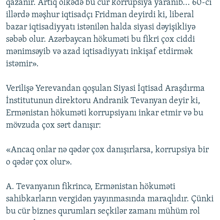
qazanır. Artıq ölkədə bu cür korrupsiya yaranıb... 60-cı
illərdə məşhur iqtisadçı Fridman deyirdi ki, liberal
bazar iqtisadiyyatı istənilən halda siyasi dəyişikliyə
səbəb olur. Azərbaycan hökuməti bu fikri çox ciddi
mənimsəyib və azad iqtisadiyyatı inkişaf etdirmək
istəmir».
Verilişə Yerevandan qoşulan Siyasi İqtisad Araşdırma
İnstitutunun direktoru Andranik Tevanyan deyir ki,
Ermənistan hökuməti korrupsiyanı inkar etmir və bu
mövzuda çox sərt danışır:
«Ancaq onlar nə qədər çox danışırlarsa, korrupsiya bir
o qədər çox olur».
A. Tevanyanın fikrincə, Ermənistan hökuməti
sahibkarların vergidən yayınmasında maraqlıdır. Çünki
bu cür biznes qurumları seçkilər zamanı mühüm rol