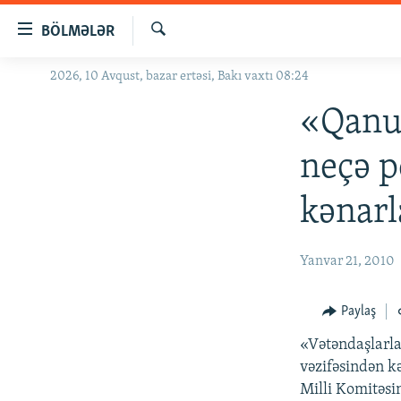
Keçid
BÖLMƏLƏR
linkləri
Axtar
Əsas
2026, 10 Avqust, bazar ertəsi, Bakı vaxtı 08:24
GÜNDƏM
məzmuna
#İZAHLA
«Qanun
qayıt
Əsas
KORRUPSIOMETR
neçə p
naviqasiyaya
#ƏSLINDƏ
qayıt
kənarl
Axtarışa
FƏRQƏ BAX
keç
QANUNI DOĞRU
Yanvar 21, 2010
ARAŞDIRMA
MULTIMEDIA
Paylaş
RADIO ARXIV
VIDEO
«Vətəndaşlarla
vəzifəsindən k
HAQQIMIZDA
FOTOQALEREYA
OXU ZALI
Milli Komitəsin