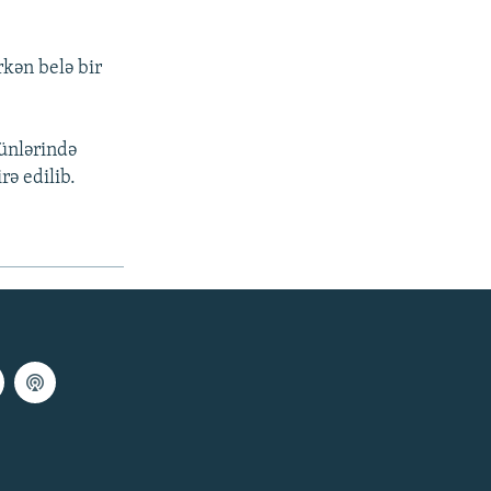
rkən belə bir
günlərində
ə edilib.