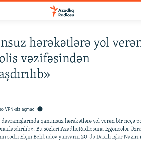
suz hərəkətlərə yol verən
olis vəzifəsindən
aşdırılıb»
VPN-siz açmaq
 davranışlarında qanunsuz hərəkətlərə yol verən bir neçə po
ənarlaşdırılıb». Bu sözləri AzadlıqRadiosuna İşgəncələr Üz
in sədri Elçin Behbudov yanvarın 20-də Daxili İşlər Naziri i