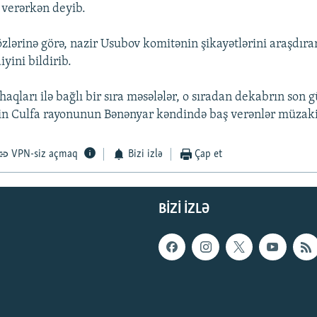
 verərkən deyib.
lərinə görə, nazir Usubov komitənin şikayətlərini araşdıra
iyini bildirib.
aqları ilə bağlı bir sıra məsələlər, o sıradan dekabrın son 
n Culfa rayonunun Bənənyar kəndində baş verənlər müzakir
VPN-siz açmaq
Bizi izlə
Çap et
BIZI IZLƏ