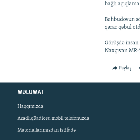
İNFOQRAFIKA
AZƏRBAYCAN ƏDƏBIYYATI KITABXANASI
MISSIYAMIZ
bağlı açıqlama
KARIKATURA
İSLAM VƏ DEMOKRATIYA
PEŞƏ ETIKASI VƏ JURNALISTIKA
STANDARTLARIMIZ
Behbudovun söz
İZ - MƏDƏNIYYƏT PROQRAMI
qərar qəbul etd
MATERIALLARIMIZDAN ISTIFADƏ
AZADLIQRADIOSU MOBIL TELEFONUNUZDA
Görüşdə insan h
Naxçıvan MR-i
BIZIMLƏ ƏLAQƏ
XƏBƏR BÜLLETENLƏRIMIZ
Paylaş
MƏLUMAT
Haqqımızda
AzadlıqRadiosu mobil telefonuzda
Materiallarımızdan istifadə
BIZI IZLƏ