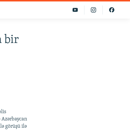
 bir
lis
rə Azərbaycan
lə görüşü ilə