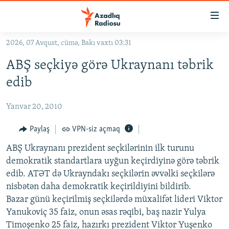
Keçid
linkləri
Əsas
2026, 07 Avqust, cümə, Bakı vaxtı 03:31
məzmuna
GÜNDƏM
ABŞ seçkiyə görə Ukraynanı təbrik
qayıt
#İZAHLA
Əsas
edib
KORRUPSIOMETR
naviqasiyaya
qayıt
Yanvar 20, 2010
#ƏSLINDƏ
Axtarışa
FƏRQƏ BAX
Paylaş
VPN-siz açmaq
keç
QANUNI DOĞRU
ABŞ Ukraynanı prezident seçkilərinin ilk turunu
demokratik standartlara uyğun keçirdiyinə görə təbrik
ARAŞDIRMA
edib. ATƏT də Ukrayndakı seçkilərin əvvəlki seçkilərə
MULTIMEDIA
nisbətən daha demokratik keçirildiyini bildirib.
Bazar günü keçirilmiş seçkilərdə müxalifət lideri Viktor
RADIO ARXIV
VIDEO
Yanukoviç 35 faiz, onun əsas rəqibi, baş nazir Yulya
HAQQIMIZDA
FOTOQALEREYA
OXU ZALI
Timoşenko 25 faiz, hazırkı prezident Viktor Yuşenko