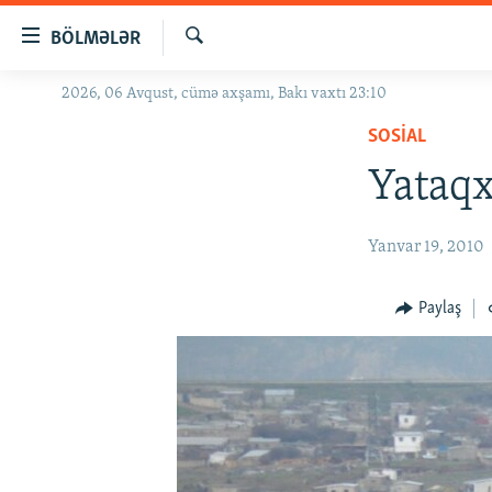
Keçid
BÖLMƏLƏR
linkləri
Axtar
Əsas
2026, 06 Avqust, cümə axşamı, Bakı vaxtı 23:10
GÜNDƏM
məzmuna
SOSIAL
#İZAHLA
qayıt
Əsas
Yataqx
KORRUPSIOMETR
naviqasiyaya
#ƏSLINDƏ
qayıt
Yanvar 19, 2010
Axtarışa
FƏRQƏ BAX
keç
QANUNI DOĞRU
Paylaş
ARAŞDIRMA
MULTIMEDIA
RADIO ARXIV
VIDEO
HAQQIMIZDA
FOTOQALEREYA
OXU ZALI