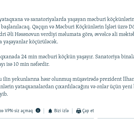
 yataqxana və sanatoriyalarda yaşayan məcburi köçkünləri
başlanılacaq. Qaçqın və Məcburi Köçkünlərin İşləri üzrə Dö
dri Əli Həsənovun verdiyi məlumata görə, əvvəlcə ali məktə
a yaşayanlar köçürüləcək.
aqxanada 24 min məcburi köçkün yaşayır. Sanatoriya binal
yı isə 10 min nəfərdir.
 ilin yekunlarına həsr olunmuş müşavirədə prezident İlha
lərin yataqxanalardan çıxardılacağını və onlar üçün yeni 
yib.
VPN-siz açmaq
Bizi izlə
Çap et