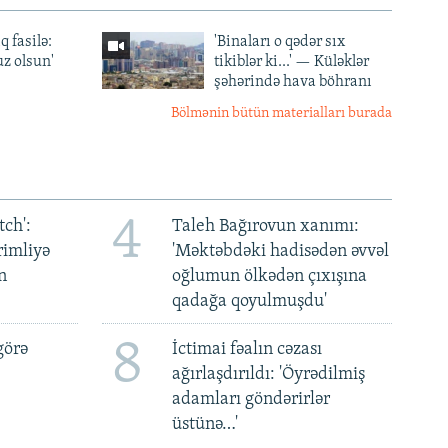
q fasilə:
'Binaları o qədər sıx
z olsun'
tikiblər ki...' — Küləklər
şəhərində hava böhranı
Bölmənin bütün materialları burada
4
ch':
Taleh Bağırovun xanımı:
rimliyə
'Məktəbdəki hadisədən əvvəl
n
oğlumun ölkədən çıxışına
qadağa qoyulmuşdu'
8
görə
İctimai fəalın cəzası
ağırlaşdırıldı: 'Öyrədilmiş
adamları göndərirlər
üstünə…'