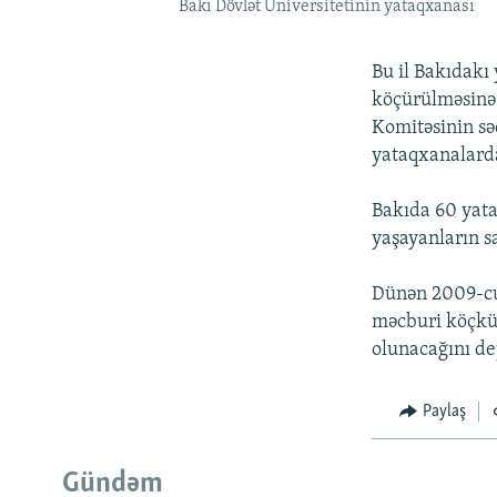
Bakı Dövlət Universitetinin yataqxanası
Bu il Bakıdakı
köçürülməsinə 
Komitəsinin sə
yataqxanalard
Bakıda 60 yat
yaşayanların sa
Dünən 2009-cu
məcburi köçkün
olunacağını de
Paylaş
Gündəm