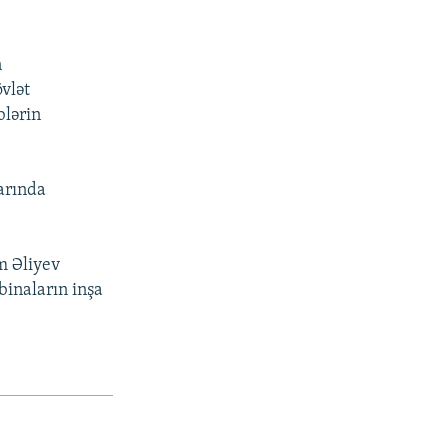
n
vlət
blərin
arında
m Əliyev
binaların inşa