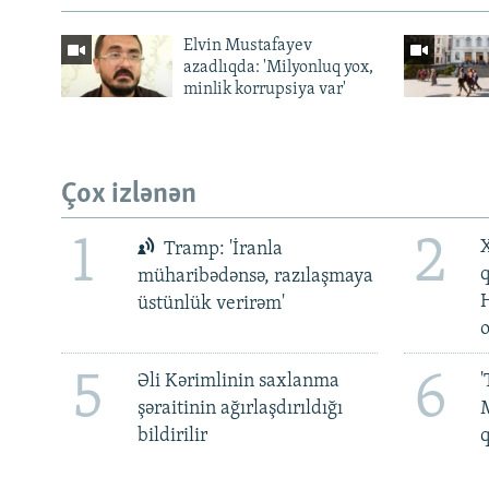
Elvin Mustafayev
azadlıqda: 'Milyonluq yox,
minlik korrupsiya var'
Çox izlənən
1
2
X
Tramp: 'İranla
müharibədənsə, razılaşmaya
üstünlük verirəm'
5
6
Əli Kərimlinin saxlanma
'
şəraitinin ağırlaşdırıldığı
M
bildirilir