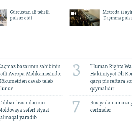
Gürcüstan ali təhsili
Metroda 11 aylı
pulsuz etdi
'Daşınma pulsu
3
açmaz bazarının sahibinin
'Human Rights Wat
qətli Avropa Məhkəməsində:
Hakimiyyət Əli Kə
Hökumətdən cavab tələb
qarşı pis rəftara so
olunur
qoymalıdır
7
Taliban' rəsmilərinin
Rusiyada namaza 
oldovaya səfəri siyasi
cərimələr
qalmaqal yaradıb