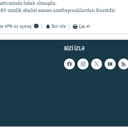
nəticəsində həlak olmuşdu.
80 minlik əhalisi əsasən azərbaycanlılardan ibarətdir.
VPN-siz açmaq
Bizi izlə
Çap et
BIZI IZLƏ