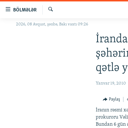
Keçid
BÖLMƏLƏR
linkləri
Axtar
Əsas
2026, 08 Avqust, şənbə, Bakı vaxtı 09:26
GÜNDƏM
məzmuna
#İZAHLA
İranda
qayıt
Əsas
KORRUPSIOMETR
şəhəri
naviqasiyaya
#ƏSLINDƏ
qayıt
qətlə y
Axtarışa
FƏRQƏ BAX
keç
QANUNI DOĞRU
Yanvar 19, 2010
ARAŞDIRMA
MULTIMEDIA
Paylaş
RADIO ARXIV
VIDEO
İranın rəsmi x
prokuroru Vəli 
HAQQIMIZDA
FOTOQALEREYA
OXU ZALI
Bundan 6 gün ə