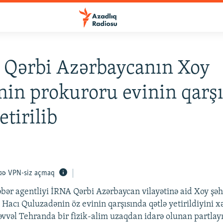
 Qərbi Azərbaycanın Xoy
nin prokuroru evinin qarş
etirilib
VPN-siz açmaq
əbər agentliyi İRNA Qərbi Azərbaycan vilayətinə aid Xoy şəh
Hacı Quluzadənin öz evinin qarşısında qətlə yetirildiyini x
vvəl Tehranda bir fizik-alim uzaqdan idarə olunan partlay