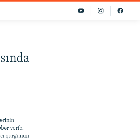
ısında
ərinin
əbər verib.
ıcı qurğunun