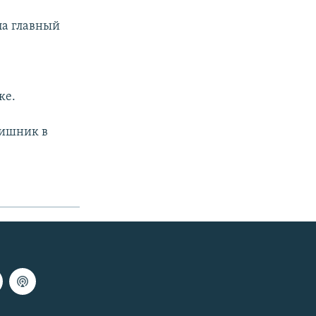
ла главный
ке.
чишник в