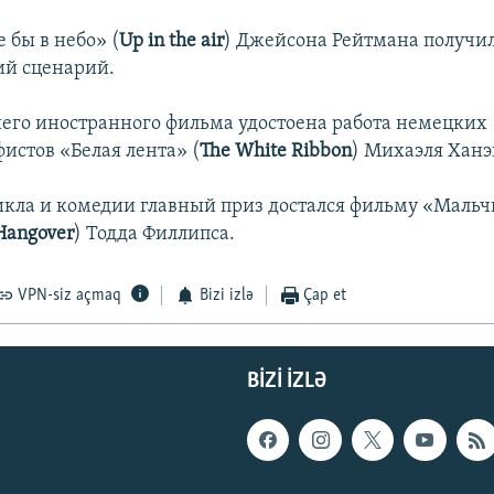
 бы в небо» (
Up in the air
) Джейсона Рейтмана получи
ий сценарий.
его иностранного фильма удостоена работа немецких
истов «Белая лента» (
The White Ribbon
) Михаэля Ханэ
кла и комедии главный приз достался фильму «Маль
Hangover
) Тодда Филлипса.
VPN-siz açmaq
Bizi izlə
Çap et
BIZI IZLƏ