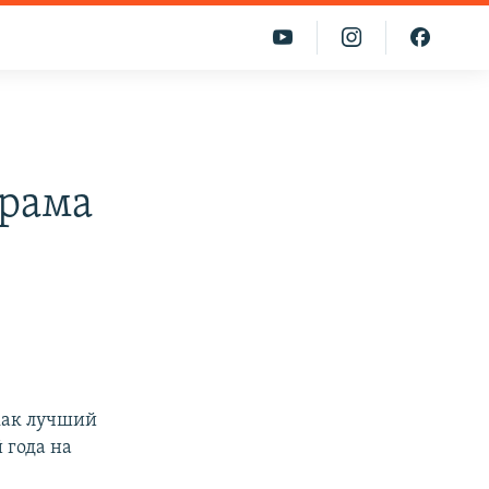
драма
как лучший
 года на