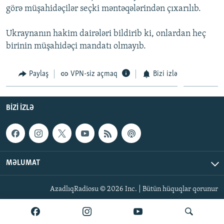
görə müşahidəçilər seçki məntəqələrindən çıxarılıb.
İNFOQRAFIKA
AZƏRBAYCAN ƏDƏBIYYATI KITABXANASI
MISSIYAMIZ
BIZI IZLƏ
KARIKATURA
İSLAM VƏ DEMOKRATIYA
PEŞƏ ETIKASI VƏ JURNALISTIKA STANDARTLARIMIZ
Ukraynanın hakim dairələri bildirib ki, onlardan heç
birinin müşahidəçi mandatı olmayıb.
İZ - MƏDƏNIYYƏT PROQRAMI
MATERIALLARIMIZDAN ISTIFADƏ
AZADLIQRADIOSU MOBIL TELEFONUNUZDA
RFE/RL-in bütün saytları
Paylaş
VPN-siz açmaq
Bizi izlə
BIZIMLƏ ƏLAQƏ
XƏBƏR BÜLLETENLƏRIMIZ
BIZI IZLƏ
MƏLUMAT
AzadlıqRadiosu © 2026 Inc. | Bütün hüquqlar qorunur