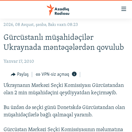
Keçid
linkləri
Əsas
2026, 08 Avqust, şənbə, Bakı vaxtı 08:23
məzmuna
GÜNDƏM
Gürcüstanlı müşahidəçilər
qayıt
#İZAHLA
Əsas
Ukraynada məntəqələrdən qovulub
KORRUPSIOMETR
naviqasiyaya
qayıt
Yanvar 17, 2010
#ƏSLINDƏ
Axtarışa
FƏRQƏ BAX
Paylaş
VPN-siz açmaq
keç
QANUNI DOĞRU
Ukraynanın Mərkəzi Seçki Komissiyası Gürcüstandan
olan 2 min müşahidəçini qeydiyyatdan keçirməyib.
ARAŞDIRMA
MULTIMEDIA
Bu üzdən də seçki günü Donetskdə Gürcüstandan olan
müşahidəçilərlə bağlı qalmaqal yaranıb.
RADIO ARXIV
VIDEO
HAQQIMIZDA
FOTOQALEREYA
OXU ZALI
Gürcüstan Mərkəzi Seçki Komissiyasının məlumatına