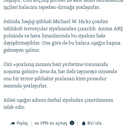
başlayır. Onu keçmiş şübhəli ilə səhv salan təhlükəsizlik
işçiləri balacanı təpədən-dırnağa yoxlayırlar.
Əslində, həqiqi şübhəli Michael W. Hicks çoxdan
təhlükəli terrorçular siyahısından çıxarılıb. Amma ABŞ
polisində və hava limanlarında bu siyahını hələ
dəyişdirməyiblər. Ona görə də bu balaca uşağın başına
gəlməyən qalmır.
Özü «yoxlanış zamanı bəzi yerlərimə toxunanda
xoşuma gəlmir» desə də, hər dəfə təyyarəyə minəndə
onu bir terror şübhəlisi yoxlanan kimi prosedur
əsasında yoxlayırlar.
Ailəsi uşağın adının dərhal siyahıdan çıxarılmasını
tələb edir.
Paylaş
VPN-siz açmaq
Bizi izlə