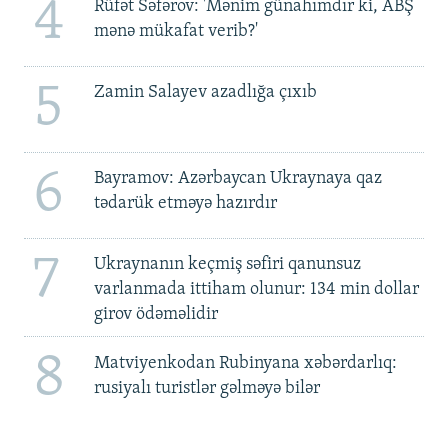
4
Rüfət Səfərov: 'Mənim günahımdır ki, ABŞ
mənə mükafat verib?'
5
Zamin Salayev azadlığa çıxıb
6
Bayramov: Azərbaycan Ukraynaya qaz
tədarük etməyə hazırdır
7
Ukraynanın keçmiş səfiri qanunsuz
varlanmada ittiham olunur: 134 min dollar
girov ödəməlidir
8
Matviyenkodan Rubinyana xəbərdarlıq:
rusiyalı turistlər gəlməyə bilər