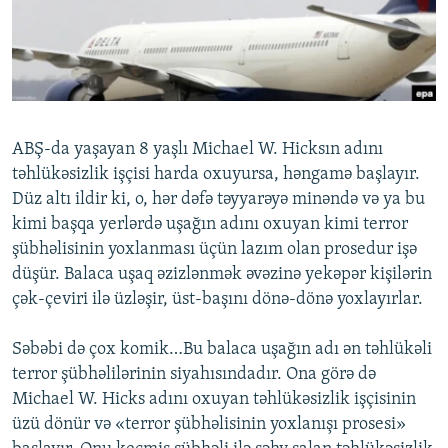
İNFOQRAFIKA
AZƏRBAYCAN ƏDƏBIYYATI KITABXANASI
MISSIYAMIZ
BIZI IZLƏ
KARIKATURA
İSLAM VƏ DEMOKRATIYA
PEŞƏ ETIKASI VƏ JURNALISTIKA STANDARTLARIMIZ
İZ - MƏDƏNIYYƏT PROQRAMI
MATERIALLARIMIZDAN ISTIFADƏ
AZADLIQRADIOSU MOBIL TELEFONUNUZDA
RFE/RL-in bütün saytları
ABŞ-da yaşayan 8 yaşlı Michael W. Hicksın adını
BIZIMLƏ ƏLAQƏ
təhlükəsizlik işçisi harda oxuyursa, həngamə başlayır.
Düz altı ildir ki, o, hər dəfə təyyarəyə minəndə və ya bu
XƏBƏR BÜLLETENLƏRIMIZ
kimi başqa yerlərdə uşağın adını oxuyan kimi terror
şübhəlisinin yoxlanması üçün lazım olan prosedur işə
düşür. Balaca uşaq əzizlənmək əvəzinə yekəpər kişilərin
çək-çeviri ilə üzləşir, üst-başını dönə-dönə yoxlayırlar.
Səbəbi də çox komik…Bu balaca uşağın adı ən təhlükəli
terror şübhəlilərinin siyahısındadır. Ona görə də
Michael W. Hicks adını oxuyan təhlükəsizlik işçisinin
üzü dönür və «terror şübhəlisinin yoxlanışı prosesi»