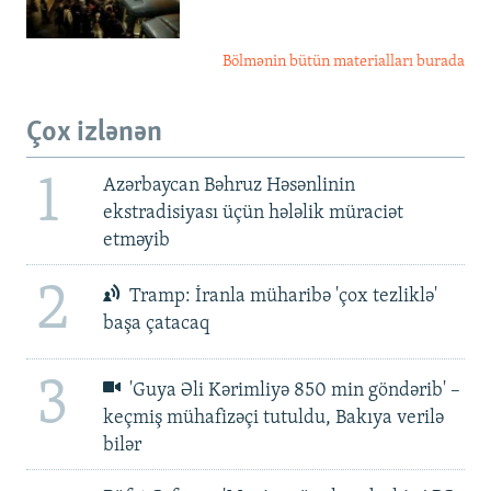
Bölmənin bütün materialları burada
Çox izlənən
1
Azərbaycan Bəhruz Həsənlinin
ekstradisiyası üçün hələlik müraciət
etməyib
2
Tramp: İranla müharibə 'çox tezliklə'
başa çatacaq
3
'Guya Əli Kərimliyə 850 min göndərib' –
keçmiş mühafizəçi tutuldu, Bakıya verilə
bilər