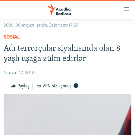
Keçid
linkləri
Əsas
2026, 08 Avqust, şənbə, Bakı vaxtı 17:25
məzmuna
GÜNDƏM
SOSIAL
qayıt
#İZAHLA
Əsas
Adı terrorçular siyahısında olan 8
KORRUPSIOMETR
naviqasiyaya
yaşlı uşağa zülm edirlər
qayıt
#ƏSLINDƏ
Axtarışa
Yanvar 17, 2010
FƏRQƏ BAX
keç
QANUNI DOĞRU
Paylaş
VPN-siz açmaq
ARAŞDIRMA
MULTIMEDIA
RADIO ARXIV
VIDEO
HAQQIMIZDA
FOTOQALEREYA
OXU ZALI