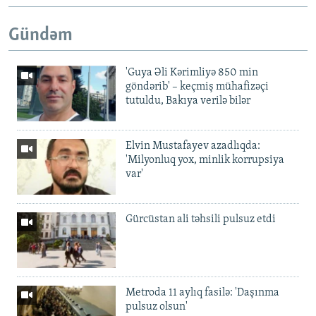
Gündəm
'Guya Əli Kərimliyə 850 min
göndərib' – keçmiş mühafizəçi
tutuldu, Bakıya verilə bilər
Elvin Mustafayev azadlıqda:
'Milyonluq yox, minlik korrupsiya
var'
Gürcüstan ali təhsili pulsuz etdi
Metroda 11 aylıq fasilə: 'Daşınma
pulsuz olsun'