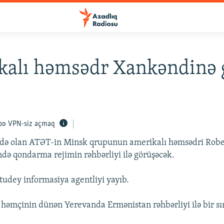
kalı həmsədr Xankəndinə 
VPN-siz açmaq
rdə olan ATƏT-in Minsk qrupunun amerikalı həmsədri Robe
ə qondarma rejimin rəhbərliyi ilə görüşəcək.
udey informasiya agentliyi yayıb.
həmçinin dünən Yerevanda Ermənistan rəhbərliyi ilə bir sı