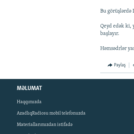
İNFOQRAFIKA
AZƏRBAYCAN ƏDƏBIYYATI KITABXANASI
MISSIYAMIZ
Bu görüşlərdə 
KARIKATURA
İSLAM VƏ DEMOKRATIYA
PEŞƏ ETIKASI VƏ JURNALISTIKA
STANDARTLARIMIZ
İZ - MƏDƏNIYYƏT PROQRAMI
Qeyd edək ki, 
MATERIALLARIMIZDAN ISTIFADƏ
başlayır.
AZADLIQRADIOSU MOBIL TELEFONUNUZDA
Həmsədrlər yan
BIZIMLƏ ƏLAQƏ
XƏBƏR BÜLLETENLƏRIMIZ
Paylaş
MƏLUMAT
Haqqımızda
AzadlıqRadiosu mobil telefonuzda
Materiallarımızdan istifadə
BIZI IZLƏ