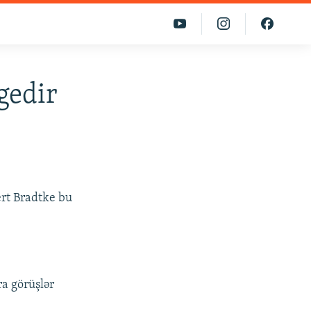
gedir
rt Bradtke bu
ra görüşlər