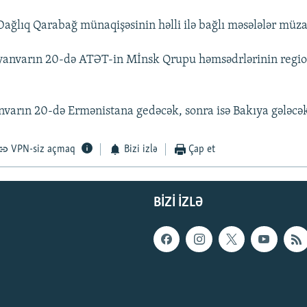
Dağlıq Qarabağ münaqişəsinin həlli ilə bağlı məsələlər müz
yanvarın 20-də ATƏT-in Mİnsk Qrupu həmsədrlərinin region
varın 20-də Ermənistana gedəcək, sonra isə Bakıya gələcək
VPN-siz açmaq
Bizi izlə
Çap et
BIZI IZLƏ