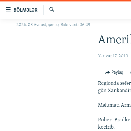
Keçid
BÖLMƏLƏR
linkləri
Axtar
Əsas
2026, 08 Avqust, şənbə, Bakı vaxtı 06:29
GÜNDƏM
məzmuna
#İZAHLA
Ameri
qayıt
Əsas
KORRUPSIOMETR
naviqasiyaya
Yanvar 17, 2010
#ƏSLINDƏ
qayıt
Axtarışa
FƏRQƏ BAX
Paylaş
keç
QANUNI DOĞRU
Regionda səfə
ARAŞDIRMA
gün Xankəndind
MULTIMEDIA
Məlumatı Armt
RADIO ARXIV
VIDEO
Robert Bradke 
HAQQIMIZDA
FOTOQALEREYA
OXU ZALI
keçirib.