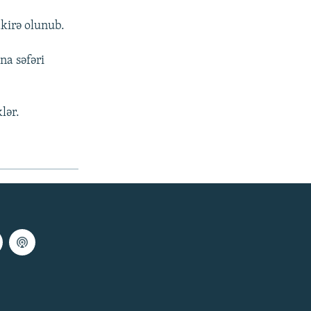
akirə olunub.
a səfəri
lər.