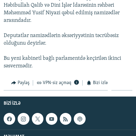
Həbibullah Qalib və Dini İşlər İdarəsinin rəhbəri
İNFOQRAFIKA
AZƏRBAYCAN ƏDƏBIYYATI KITABXANASI
MISSIYAMIZ
BIZI IZLƏ
Məhəmməd Yusif Niyazi qəbul edilmiş namizədlər
KARIKATURA
İSLAM VƏ DEMOKRATIYA
PEŞƏ ETIKASI VƏ JURNALISTIKA STANDARTLARIMIZ
arasındadır.
İZ - MƏDƏNIYYƏT PROQRAMI
MATERIALLARIMIZDAN ISTIFADƏ
Deputatlar namizədlərin əksəriyyətinin təcrübəsiz
AZADLIQRADIOSU MOBIL TELEFONUNUZDA
RFE/RL-in bütün saytları
olduğunu deyirlər.
BIZIMLƏ ƏLAQƏ
Bu yeni kabinetl bağlı parlamentdə keçirilən ikinci
XƏBƏR BÜLLETENLƏRIMIZ
səsvermədir.
Paylaş
VPN-siz açmaq
Bizi izlə
BIZI IZLƏ