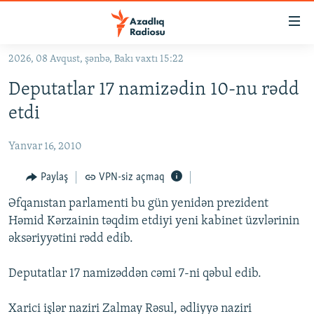
Keçid
linkləri
Əsas
2026, 08 Avqust, şənbə, Bakı vaxtı 15:22
məzmuna
GÜNDƏM
Deputatlar 17 namizədin 10-nu rədd
qayıt
#İZAHLA
Əsas
etdi
KORRUPSIOMETR
naviqasiyaya
qayıt
Yanvar 16, 2010
#ƏSLINDƏ
Axtarışa
FƏRQƏ BAX
Paylaş
VPN-siz açmaq
keç
QANUNI DOĞRU
Əfqanıstan parlamenti bu gün yenidən prezident
Həmid Kərzainin təqdim etdiyi yeni kabinet üzvlərinin
ARAŞDIRMA
əksəriyyətini rədd edib.
MULTIMEDIA
Deputatlar 17 namizəddən cəmi 7-ni qəbul edib.
RADIO ARXIV
VIDEO
HAQQIMIZDA
FOTOQALEREYA
OXU ZALI
Xarici işlər naziri Zalmay Rəsul, ədliyyə naziri