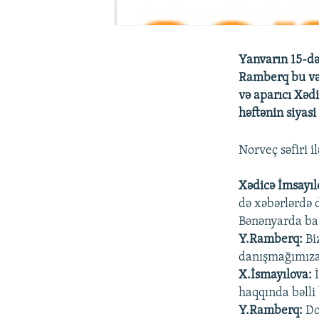
Yanvarın 15-də
Ramberq bu və
və aparıcı Xəd
həftənin siyas
Norveç səfiri 
Xədicə İmsayıl
də xəbərlərdə 
Bənənyarda ba
Y.Ramberq:
Bi
danışmağımıza
X.İsmayılova:
İ
haqqında bəlli
Y.Ramberq:
Do