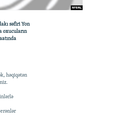
akı səfiri Yon
a oxucuların
saatında
ək, həqiqətən
niz.
nlərlə
verənlər