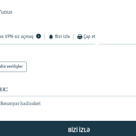
 Yunus
VPN-siz açmaq
Bizi izlə
Çap et
dio verilişlər
ax:
 Bənənyar hadisələri
BIZI IZLƏ