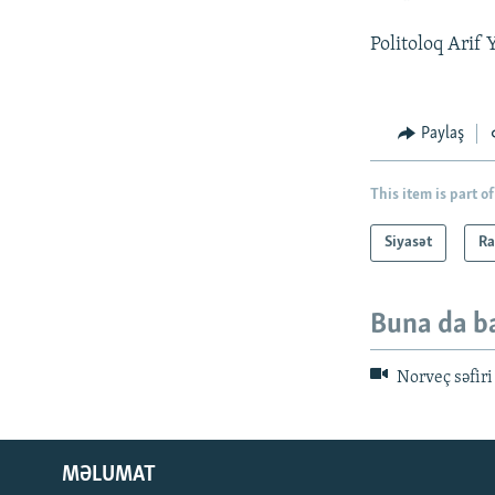
Politoloq Arif
Paylaş
This item is part of
Siyasət
Ra
Buna da b
Norveç səfiri
MƏLUMAT