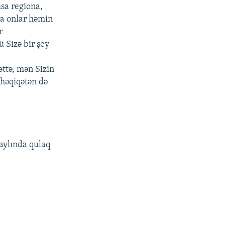
ısa regiona,
a onlar həmin
r
 Sizə bir şey
ttə, mən Sizin
 həqiqətən də
aylında qulaq