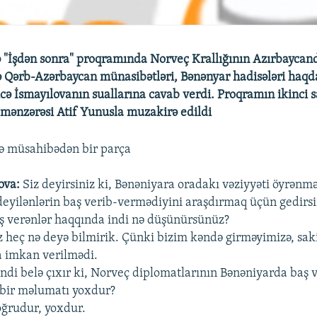
 "İşdən sonra" proqramında Norveç Krallığının Azırbaycand
 Qərb-Azərbaycan münasibətləri, Bənənyar hadisələri haqd
icə İsmayılovanın suallarına cavab verdi. Proqramın ikinci 
i mənzərəsi Atif Yunusla muzakirə edildi
ilə müsahibədən bir parça
ova:
Siz deyirsiniz ki, Bənəniyara oradakı vəziyyəti öyrənm
deyilənlərin baş verib-vermədiyini araşdırmaq üçün gedirsi
ş verənlər haqqında indi nə düşünürsünüz?
z heç nə deyə bilmirik. Çünki bizim kəndə girməyimizə, saki
 imkan verilmədi.
ndi belə çıxır ki, Norveç diplomatlarının Bənəniyarda baş 
 bir məlumatı yoxdur?
ğrudur, yoxdur.