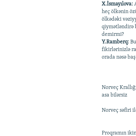
X.İsmayılova:
A
heç ölkənin ö
ölkədəki vəziyy
qiymətləndirə 
demirmi?
Y.Ramberq:
Bu
fikirlərinizlə
orada nəsə baş 
Norveç Krallığ
asa bilərsiz
Norveç səfiri 
Proqramın ikin