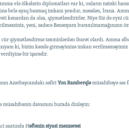
mma elə ölkələrin diplomatları var ki, onların nəinki hans
zünə belə ayaq basmaq imkanı yoxdur, məsələn, İrana. Amm
əti kənardan da olsa, qiymətləndirirlər. Niyə Siz də eyni cü
bilməzsiniz, yəni, sadəcə Bənənyara buraxılmamağınızın özü
 cür qiymətləndirmə təxminlərdən ibarət olardı. Amma əlbə
 razıyam ki, bizim kəndə girməyimizə imkan verilməməyimiz
verdiyinə bir işarədir.
ının Azərbaycandakı səfiri
Yon Ramberqlə
müsahibəyə səs f
ilə müsahibənin davamını burada dinləyin:
ci saatında H
əftənin siyasi mənzərəsi