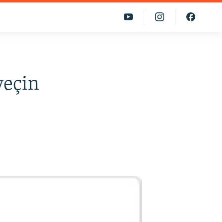
veçin