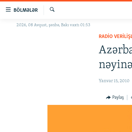
Keçid
BÖLMƏLƏR
linkləri
Axtar
Əsas
2026, 08 Avqust, şənbə, Bakı vaxtı 01:53
GÜNDƏM
məzmuna
RADIO VERILIŞ
#İZAHLA
qayıt
Əsas
Azərba
KORRUPSIOMETR
naviqasiyaya
#ƏSLINDƏ
qayıt
nəyinə
Axtarışa
FƏRQƏ BAX
keç
QANUNI DOĞRU
Yanvar 15, 2010
ARAŞDIRMA
Paylaş
MULTIMEDIA
RADIO ARXIV
VIDEO
HAQQIMIZDA
FOTOQALEREYA
OXU ZALI