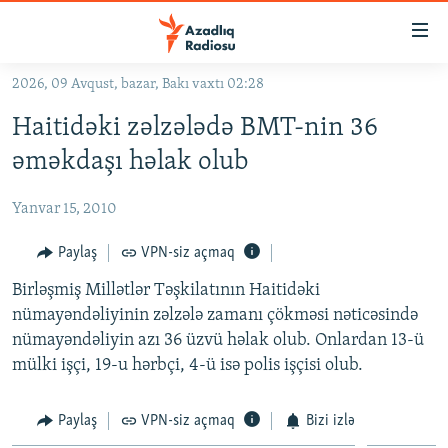
Keçid
linkləri
Əsas
2026, 09 Avqust, bazar, Bakı vaxtı 02:28
məzmuna
GÜNDƏM
Haitidəki zəlzələdə BMT-nin 36
qayıt
#İZAHLA
Əsas
əməkdaşı həlak olub
KORRUPSIOMETR
naviqasiyaya
qayıt
Yanvar 15, 2010
#ƏSLINDƏ
Axtarışa
FƏRQƏ BAX
Paylaş
VPN-siz açmaq
keç
QANUNI DOĞRU
Birləşmiş Millətlər Təşkilatının Haitidəki
nümayəndəliyinin zəlzələ zamanı çökməsi nəticəsində
ARAŞDIRMA
nümayəndəliyin azı 36 üzvü həlak olub. Onlardan 13-ü
MULTIMEDIA
mülki işçi, 19-u hərbçi, 4-ü isə polis işçisi olub.
RADIO ARXIV
VIDEO
Paylaş
VPN-siz açmaq
Bizi izlə
HAQQIMIZDA
FOTOQALEREYA
OXU ZALI