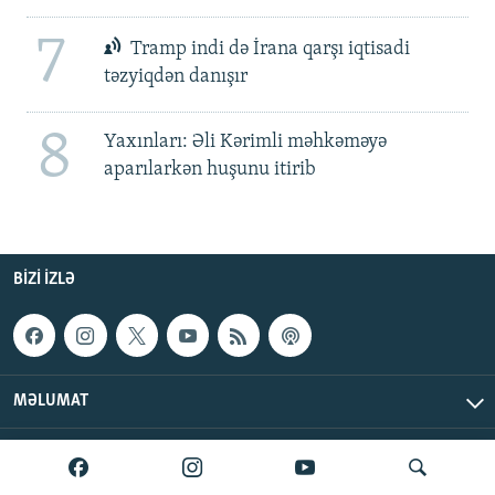
7
Tramp indi də İrana qarşı iqtisadi
təzyiqdən danışır
8
Yaxınları: Əli Kərimli məhkəməyə
aparılarkən huşunu itirib
BIZI IZLƏ
MƏLUMAT
AzadlıqRadiosu © 2026 Inc. | Bütün hüquqlar qorunur