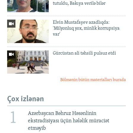
tutuldu, Bakıya verilə bilər
Elvin Mustafayev azadlıqda:
'Milyonluq yox, minlik korrupsiya
var'
Gürcüstan ali təhsili pulsuz etdi
Bölmənin bütün materialları burada
Çox izlənən
1
Azərbaycan Bəhruz Həsənlinin
ekstradisiyası üçün hələlik müraciət
etməyib