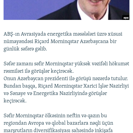
İNFOQRAFIKA
AZƏRBAYCAN ƏDƏBIYYATI KITABXANASI
MISSIYAMIZ
BIZI IZLƏ
KARIKATURA
İSLAM VƏ DEMOKRATIYA
PEŞƏ ETIKASI VƏ JURNALISTIKA STANDARTLARIMIZ
İZ - MƏDƏNIYYƏT PROQRAMI
MATERIALLARIMIZDAN ISTIFADƏ
ABŞ-ın Avrasiyada energetika məsələləri üzrə xüsusi
AZADLIQRADIOSU MOBIL TELEFONUNUZDA
RFE/RL-in bütün saytları
nümayəndəsi Riçard Morninqstar Azərbaycana bir
BIZIMLƏ ƏLAQƏ
günlük səfərə gəlib.
XƏBƏR BÜLLETENLƏRIMIZ
Səfər zamanı səfir Morninqstar yüksək vəzifəli hökumət
rəsmiləri ilə görüşlər keçirəcək.
Onun Azərbaycan prezidenti ilə görüşü nəzərdə tutulur.
Bundan başqa, Riçard Morninqstar Xarici İşlər Nazirliyi
və Sənaye və Energetika Nazirliyində görüşlər
keçirəcək.
Səfir Morninqstar ölkəsinin neftin və qazın bu
regiondan Avropa və qlobal bazarlara nəqli üçün
marşrutların diversifikasiyası sahəsində inkişafa