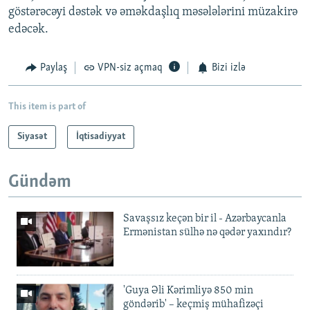
göstərəcəyi dəstək və əməkdaşlıq məsələlərini müzakirə
edəcək.
Paylaş
VPN-siz açmaq
Bizi izlə
This item is part of
Siyasət
İqtisadiyyat
Gündəm
Savaşsız keçən bir il - Azərbaycanla
Ermənistan sülhə nə qədər yaxındır?
'Guya Əli Kərimliyə 850 min
göndərib' – keçmiş mühafizəçi