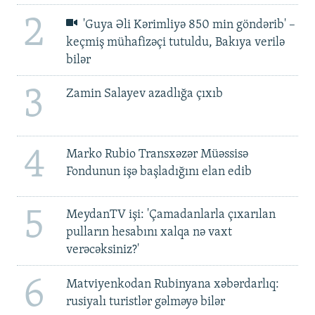
2
'Guya Əli Kərimliyə 850 min göndərib' –
keçmiş mühafizəçi tutuldu, Bakıya verilə
bilər
3
Zamin Salayev azadlığa çıxıb
4
Marko Rubio Transxəzər Müəssisə
Fondunun işə başladığını elan edib
5
MeydanTV işi: 'Çamadanlarla çıxarılan
pulların hesabını xalqa nə vaxt
verəcəksiniz?'
6
Matviyenkodan Rubinyana xəbərdarlıq:
rusiyalı turistlər gəlməyə bilər