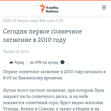
Keçid
linkləri
Əsas
2026, 07 Avqust, cümə, Bakı vaxtı 17:18
məzmuna
GÜNDƏM
Сегодня первое солнечное
qayıt
#İZAHLA
Əsas
затмение в 2010 году
KORRUPSIOMETR
naviqasiyaya
qayıt
Yanvar 15, 2010
#ƏSLINDƏ
Axtarışa
FƏRQƏ BAX
Paylaş
VPN-siz açmaq
keç
QANUNI DOĞRU
Первое солнечное затмение в 2010 году началось в
8:05 по Бакинскому времени.
ARAŞDIRMA
MULTIMEDIA
Лучше всего частное затмение, при котором Луна
закроет часть солнечного диска, и на небе
RADIO ARXIV
VIDEO
покажется солнечный серп, будет видно жителям
HAQQIMIZDA
FOTOQALEREYA
OXU ZALI
Уганды, Кении и Сомали, а также в Индии и на