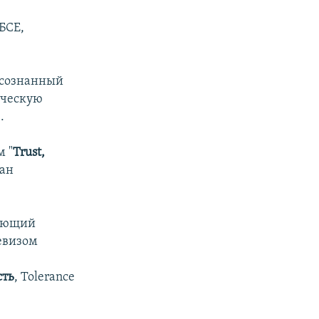
БСЕ,
 осознанный
ическую
.
м "
Trust,
тан
рующий
евизом
сть
, Tolerance