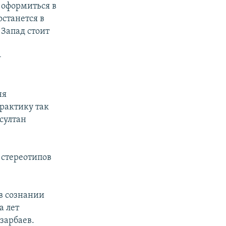
 оформиться в
станется в
Запад стоит
-
ня
рактику так
султан
 стереотипов
в сознании
а лет
зарбаев.