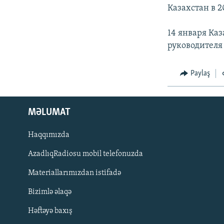
Казахстан в 
14 января Ка
руководителя
Paylaş
MƏLUMAT
Haqqımızda
AzadlıqRadiosu mobil telefonuzda
Materiallarımızdan istifadə
BIZI IZLƏ
Bizimlə əlaqə
Həftəyə baxış