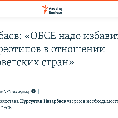
баев: «ОБСЕ надо избави
ереотипов в отношении
оветских стран»
VPN-siz açmaq
азахстана
Нурсултан Назарбаев
уверен в необходимост
 ОБСЕ.