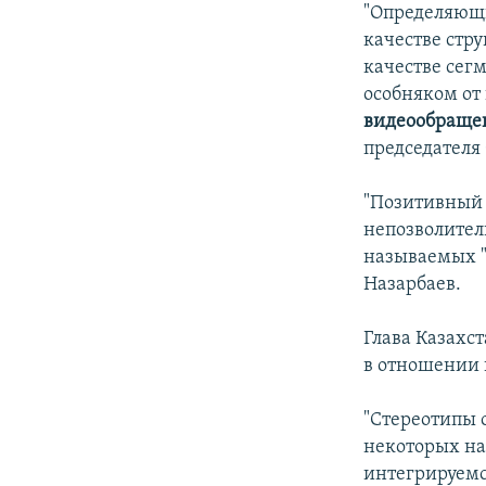
İNFOQRAFIKA
AZƏRBAYCAN ƏDƏBIYYATI KITABXANASI
MISSIYAMIZ
"Определяющи
качестве стр
KARIKATURA
İSLAM VƏ DEMOKRATIYA
PEŞƏ ETIKASI VƏ JURNALISTIKA
STANDARTLARIMIZ
качестве сег
İZ - MƏDƏNIYYƏT PROQRAMI
особняком от 
MATERIALLARIMIZDAN ISTIFADƏ
видеообраще
AZADLIQRADIOSU MOBIL TELEFONUNUZDA
председателя
BIZIMLƏ ƏLAQƏ
"Позитивный 
XƏBƏR BÜLLETENLƏRIMIZ
непозволител
называемых "
Назарбаев.
Глава Казахс
в отношении 
"Стереотипы 
некоторых на
интегрируемс