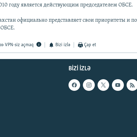
2010 году является действующим председателем ОБСЕ.
захстан официально представляет свои приоритеты и п
 ОБСЕ.
VPN-siz açmaq
Bizi izlə
Çap et
BIZI IZLƏ