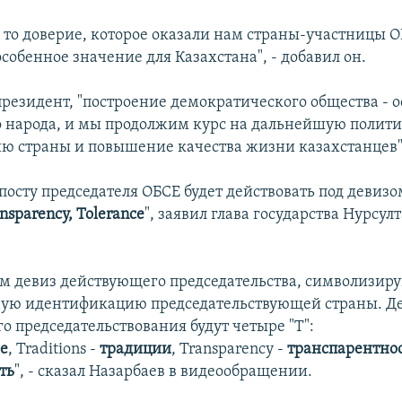
е то доверие, которое оказали нам страны-участницы О
собенное значение для Казахстана", - добавил он.
президент, "построение демократического общества -
 народа, и мы продолжим курс на дальнейшую полит
ю страны и повышение качества жизни казахстанцев"
посту председателя ОБСЕ будет действовать под девизо
ansparency, Tolerance
", заявил глава государства Нурсул
м девиз действующего председательства, символизи
ную идентификацию председательствующей страны. Д
о председательствования будут четыре "T":
е
, Traditions -
традиции
, Transparency -
транспарентно
ть
", - сказал Назарбаев в видеообращении.