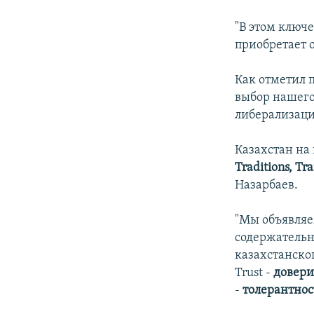
"В этом ключ
приобретает о
Как отметил 
выбор нашего
либерализаци
Казахстан на 
Traditions, Tr
Назарбаев.
"Мы объявляе
содержатель
казахстанског
Trust -
довери
-
толерантнос