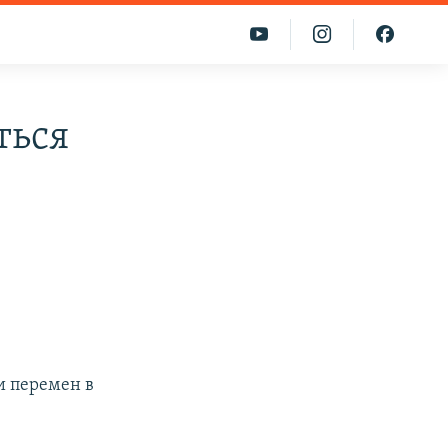
ться
и перемен в