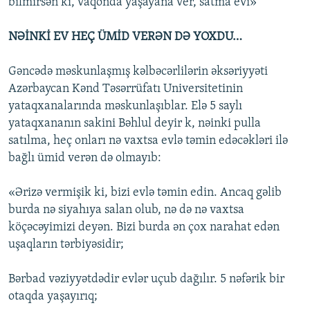
bilmirsən ki, vaqonda yaşayana ver, satma evi»
NƏİNKİ EV HEÇ ÜMİD VERƏN DƏ YOXDU…
Gəncədə məskunlaşmış kəlbəcərlilərin əksəriyyəti
Azərbaycan Kənd Təsərrüfatı Universitetinin
yataqxanalarında məskunlaşıblar. Elə 5 saylı
yataqxananın sakini Bəhlul deyir k, nəinki pulla
satılma, heç onları nə vaxtsa evlə təmin edəcəkləri ilə
bağlı ümid verən də olmayıb:
«Ərizə vermişik ki, bizi evlə təmin edin. Ancaq gəlib
burda nə siyahıya salan olub, nə də nə vaxtsa
köçəcəyimizi deyən. Bizi burda ən çox narahat edən
uşaqların tərbiyəsidir;
Bərbad vəziyyətdədir evlər uçub dağılır. 5 nəfərik bir
otaqda yaşayırıq;