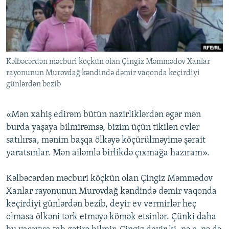
İNFOQRAFIKA
AZƏRBAYCAN ƏDƏBIYYATI KITABXANASI
MISSIYAMIZ
BIZI IZLƏ
KARIKATURA
İSLAM VƏ DEMOKRATIYA
PEŞƏ ETIKASI VƏ JURNALISTIKA STANDARTLARIMIZ
İZ - MƏDƏNIYYƏT PROQRAMI
MATERIALLARIMIZDAN ISTIFADƏ
Kəlbəcərdən məcburi köçkün olan Çingiz Məmmədov Xanlar
AZADLIQRADIOSU MOBIL TELEFONUNUZDA
RFE/RL-in bütün saytları
rayonunun Murovdağ kəndində dəmir vaqonda keçirdiyi
BIZIMLƏ ƏLAQƏ
günlərdən bezib
XƏBƏR BÜLLETENLƏRIMIZ
«Mən xahiş edirəm bütün nazirliklərdən əgər mən
burda yaşaya bilmirəmsə, bizim üçün tikilən evlər
satılırsa, mənim başqa ölkəyə köçürülməyimə şərait
yaratsınlar. Mən ailəmlə birlikdə çıxmağa hazıram».
Kəlbəcərdən məcburi köçkün olan Çingiz Məmmədov
Xanlar rayonunun Murovdağ kəndində dəmir vaqonda
keçirdiyi günlərdən bezib, deyir ev vermirlər heç
olmasa ölkəni tərk etməyə kömək etsinlər. Çünki daha