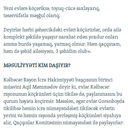
Yeni evlərə köçəriksə, toyuq-cücə saxlayarıq,
təsərrüfatla məşğul olarıq;
Deyirlər hərbi şəhərcikdəki evləri köçürürlər, orda ailə
komplekt şəkildə yaşayır narahat edən yoxdur onları
amma burda yaşamaq, yatmaq olmur. Həm qaçqınam,
həm də şəhid ailəsiyəm, 3 şəhidim olub».
MƏSULİYYƏTİ KİM DAŞIYIR?
Kəlbəcər Rayon İcra Hakimiyyəti başçısının birinci
müavini Aqil Məmmədov deyir ki, evlər Kəlbəcər
rayonunun köçkünləri üçün tikilsə də, paylanmasını bu
qurum həyata keçirmir. Məsələn, əgər evlər Goranboyda
tikilibsə həmin icra nümayəndələri tikiləcək evlərin
yerini və həmin rayonda yerləşmiş köçkünləri siyahıya
alır, Qaçqınlar Komitəsinin nümayəndəsi ilə paylayırlar: