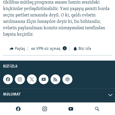
tikilibsə mütləq proqrama əsasən həmin ərazidəki
köçkünlər yerləşdirilməlidir. Yəni yaşayış şəraiti burda
seçim şərtləri sırasında deyil. O ki, qaldı evlərin
satılmasına Elçin İsmayılov deyir ki, bu böhtandır,
evlərin paylanılması komitə nümayəndəsi tərəfindən
həyata keçirilir.
Paylaş
VPN-siz açmaq
Bizi izlə
BIZI IZLƏ
MƏLUMAT
AzadlıqRadiosu © 2026 Inc. | Bütün hüquqlar qorunur