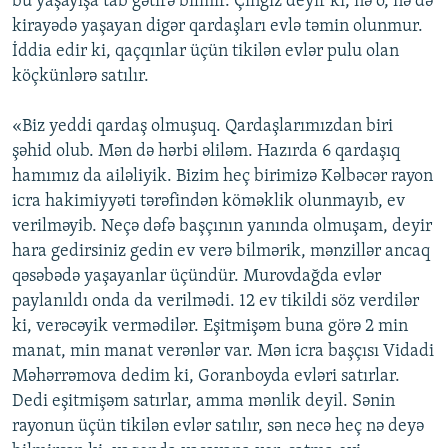
bu yaşayışa tab gətirə bilmir. Çingiz deyir ki, nə o, nə də
kirayədə yaşayan digər qardaşları evlə təmin olunmur.
İddia edir ki, qaçqınlar üçün tikilən evlər pulu olan
köçkünlərə satılır.
«Biz yeddi qardaş olmuşuq. Qardaşlarımızdan biri
şəhid olub. Mən də hərbi əliləm. Hazırda 6 qardaşıq
hamımız da ailəliyik. Bizim heç birimizə Kəlbəcər rayon
icra hakimiyyəti tərəfindən köməklik olunmayıb, ev
verilməyib. Neçə dəfə başçının yanında olmuşam, deyir
hara gedirsiniz gedin ev verə bilmərik, mənzillər ancaq
qəsəbədə yaşayanlar üçündür. Murovdağda evlər
paylanıldı onda da verilmədi. 12 ev tikildi söz verdilər
ki, verəcəyik vermədilər. Eşitmişəm buna görə 2 min
manat, min manat verənlər var. Mən icra başçısı Vidadi
Məhərrəmova dedim ki, Goranboyda evləri satırlar.
Dedi eşitmişəm satırlar, amma mənlik deyil. Sənin
rayonun üçün tikilən evlər satılır, sən necə heç nə deyə