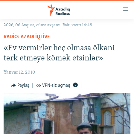
Keçid
linkləri
Əsas
2026, 06 Avqust, cümə axşamı, Bakı vaxtı 14:48
məzmuna
GÜNDƏM
RADIO: AZADLIQLIVE
qayıt
#İZAHLA
Əsas
«Ev vermirlər heç olmasa ölkəni
KORRUPSIOMETR
naviqasiyaya
tərk etməyə kömək etsinlər»
qayıt
#ƏSLINDƏ
Axtarışa
Yanvar 12, 2010
FƏRQƏ BAX
keç
QANUNI DOĞRU
Paylaş
VPN-siz açmaq
ARAŞDIRMA
MULTIMEDIA
RADIO ARXIV
VIDEO
HAQQIMIZDA
FOTOQALEREYA
OXU ZALI