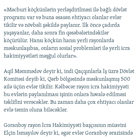
«Məcburi köçkünlərin yerləşdirilməsi ilə bağlı dövlət
proqramı var və buna əsasən ehtiyacı olanlar evlər
tikilir və növbəli şəkildə paylanır. İlk öncə çadırda
yaşayanlar, daha sonra fin qəsəbələrindəkilər
köçürülür. Hansı köçkün hansı yerli rayonlarda
məskunlaşıbsa, onların sosial problemləri ilə yerli icra
hakimiyyətləri məşğul olurlar».
Aqil Məmmədov deyir ki, indi Qaçqınlarla İş üzrə Dövlət
Komitəsi deyib ki, Qərb bölgəsində məskunlaşmış 500
ailə üçün evlər tikilir. Kəlbəcər rayon icra hakimiyyəti
bu evlərin paylanılması işinin onlara həvalə edilməsi
təklifini verəcəklər. Bu zaman daha çox ehtiyacı olanlar
evlə təmin oluna biləcəklər.
Goranboy rayon İcra Hakimiyyəti başçısının müavini
Elçin İsmayılov deyir ki, əgər evlər Goranboy ərazisində