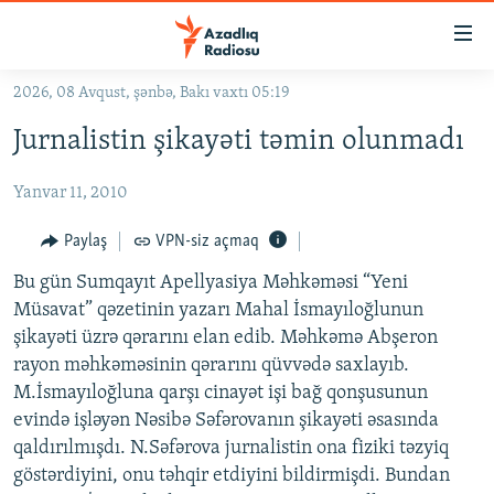
Keçid
linkləri
Əsas
2026, 08 Avqust, şənbə, Bakı vaxtı 05:19
məzmuna
GÜNDƏM
Jurnalistin şikayəti təmin olunmadı
qayıt
#İZAHLA
Əsas
Yanvar 11, 2010
KORRUPSIOMETR
naviqasiyaya
qayıt
#ƏSLINDƏ
Paylaş
VPN-siz açmaq
Axtarışa
FƏRQƏ BAX
keç
Bu gün Sumqayıt Apellyasiya Məhkəməsi “Yeni
Müsavat” qəzetinin yazarı Mahal İsmayıloğlunun
QANUNI DOĞRU
şikayəti üzrə qərarını elan edib. Məhkəmə Abşeron
ARAŞDIRMA
rayon məhkəməsinin qərarını qüvvədə saxlayıb.
M.İsmayıloğluna qarşı cinayət işi bağ qonşusunun
MULTIMEDIA
evində işləyən Nəsibə Səfərovanın şikayəti əsasında
RADIO ARXIV
VIDEO
qaldırılmışdı. N.Səfərova jurnalistin ona fiziki təzyiq
HAQQIMIZDA
göstərdiyini, onu təhqir etdiyini bildirmişdi. Bundan
FOTOQALEREYA
OXU ZALI