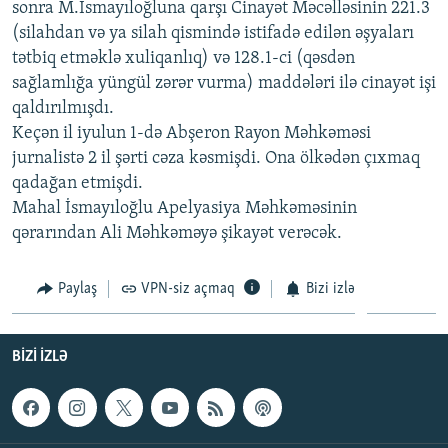
sonra M.İsmayıloğluna qarşı Cinayət Məcəlləsinin 221.3
İNFOQRAFIKA
AZƏRBAYCAN ƏDƏBIYYATI KITABXANASI
MISSIYAMIZ
(silahdan və ya silah qismində istifadə edilən əşyaları
BIZI IZLƏ
KARIKATURA
İSLAM VƏ DEMOKRATIYA
PEŞƏ ETIKASI VƏ JURNALISTIKA STANDARTLARIMIZ
tətbiq etməklə xuliqanlıq) və 128.1-ci (qəsdən
sağlamlığa yüngül zərər vurma) maddələri ilə cinayət işi
İZ - MƏDƏNIYYƏT PROQRAMI
MATERIALLARIMIZDAN ISTIFADƏ
qaldırılmışdı.
AZADLIQRADIOSU MOBIL TELEFONUNUZDA
RFE/RL-in bütün saytları
Keçən il iyulun 1-də Abşeron Rayon Məhkəməsi
jurnalistə 2 il şərti cəza kəsmişdi. Ona ölkədən çıxmaq
BIZIMLƏ ƏLAQƏ
qadağan etmişdi.
XƏBƏR BÜLLETENLƏRIMIZ
Mahal İsmayıloğlu Apelyasiya Məhkəməsinin
qərarından Ali Məhkəməyə şikayət verəcək.
Paylaş
VPN-siz açmaq
Bizi izlə
BIZI IZLƏ