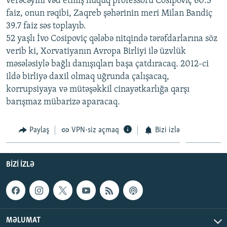
verəcəyini vəd etmiş hüquq professoru Cosipoviç 60.3
İNFOQRAFIKA
AZƏRBAYCAN ƏDƏBIYYATI KITABXANASI
MISSIYAMIZ
faiz, onun rəqibi, Zaqreb şəhərinin meri Milan Bandiç
BIZI IZLƏ
39.7 faiz səs toplayıb.
KARIKATURA
İSLAM VƏ DEMOKRATIYA
PEŞƏ ETIKASI VƏ JURNALISTIKA STANDARTLARIMIZ
52 yaşlı İvo Cosipoviç qələbə nitqində tərəfdarlarına söz
İZ - MƏDƏNIYYƏT PROQRAMI
MATERIALLARIMIZDAN ISTIFADƏ
verib ki, Xorvatiyanın Avropa Birliyi ilə üzvlük
məsələsiylə bağlı danışıqları başa çatdıracaq. 2012-ci
AZADLIQRADIOSU MOBIL TELEFONUNUZDA
RFE/RL-in bütün saytları
ildə birliyə daxil olmaq uğrunda çalışacaq,
BIZIMLƏ ƏLAQƏ
korrupsiyaya və mütəşəkkil cinayətkarlığa qarşı
XƏBƏR BÜLLETENLƏRIMIZ
barışmaz mübarizə aparacaq.
Paylaş
VPN-siz açmaq
Bizi izlə
BIZI IZLƏ
MƏLUMAT