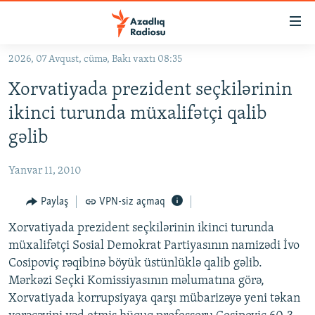
Keçid
linkləri
Əsas
2026, 07 Avqust, cümə, Bakı vaxtı 08:35
məzmuna
GÜNDƏM
Xorvatiyada prezident seçkilərinin
qayıt
#İZAHLA
Əsas
ikinci turunda müxalifətçi qalib
KORRUPSIOMETR
naviqasiyaya
gəlib
qayıt
#ƏSLINDƏ
Axtarışa
Yanvar 11, 2010
FƏRQƏ BAX
keç
QANUNI DOĞRU
Paylaş
VPN-siz açmaq
ARAŞDIRMA
Xorvatiyada prezident seçkilərinin ikinci turunda
müxalifətçi Sosial Demokrat Partiyasının namizədi İvo
MULTIMEDIA
Cosipoviç rəqibinə böyük üstünlüklə qalib gəlib.
RADIO ARXIV
VIDEO
Mərkəzi Seçki Komissiyasının məlumatına görə,
Xorvatiyada korrupsiyaya qarşı mübarizəyə yeni təkan
HAQQIMIZDA
FOTOQALEREYA
OXU ZALI