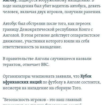
Анголу
, подвергся вооруженному нападению. В
İNFOQRAFIKA
AZƏRBAYCAN ƏDƏBIYYATI KITABXANASI
MISSIYAMIZ
ходе нападения был убит водитель автобуса, девять
BIZI IZLƏ
человек, включая двух игроков, получили ранения.
KARIKATURA
İSLAM VƏ DEMOKRATIYA
PEŞƏ ETIKASI VƏ JURNALISTIKA STANDARTLARIMIZ
İZ - MƏDƏNIYYƏT PROQRAMI
MATERIALLARIMIZDAN ISTIFADƏ
Автобус был обстрелян после того, как пересек
границу Демократической республики Конго с
AZADLIQRADIOSU MOBIL TELEFONUNUZDA
RFE/RL-in bütün saytları
Анголой. В этом регионе действует сепаратистское
BIZIMLƏ ƏLAQƏ
движение, участники которого взяли на себя
XƏBƏR BÜLLETENLƏRIMIZ
ответственность за нападение.
В правительстве Анголы случившееся назвали
терактом, отмечает ВВС.
Организаторы чемпионата заявили, что
Кубок
африканских наций
по футболу в Анголе состоится,
несмотря на нападение на сборную Того.
"Безопасность игроков - это наш главный