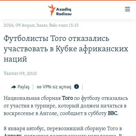
Keçid
linkləri
Əsas
2026, 09 Avqust, bazar, Bakı vaxtı 15:13
məzmuna
GÜNDƏM
Футболисты Того отказались
qayıt
#İZAHLA
Əsas
участвовать в Кубке африканских
KORRUPSIOMETR
naviqasiyaya
наций
qayıt
#ƏSLINDƏ
Axtarışa
Yanvar 09, 2010
FƏRQƏ BAX
keç
QANUNI DOĞRU
Paylaş
VPN-siz açmaq
ARAŞDIRMA
Национальная сборная
Того
по футболу отказалась
от участия в турнире, который должен начаться в
MULTIMEDIA
воскресенье в Анголе, сообщает в субботу
ВВС
.
RADIO ARXIV
VIDEO
8 января автобус, перевозивший сборную Того в
HAQQIMIZDA
FOTOQALEREYA
OXU ZALI