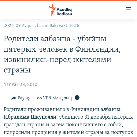
Keçid
linkləri
Əsas
2026, 09 Avqust, bazar, Bakı vaxtı 16:16
məzmuna
GÜNDƏM
Родители албанца - убийцы
qayıt
#İZAHLA
Əsas
пятерых человек в Финляндии,
KORRUPSIOMETR
naviqasiyaya
извинились перед жителями
qayıt
#ƏSLINDƏ
страны
Axtarışa
FƏRQƏ BAX
keç
Yanvar 08, 2010
QANUNI DOĞRU
Paylaş
VPN-siz açmaq
ARAŞDIRMA
Родители проживавшего в Финляндии албанца
MULTIMEDIA
Ибрахима Шкуполли
, убившего 31 декабря пятерых
RADIO ARXIV
VIDEO
граждан страны и затем покончившего с собой,
HAQQIMIZDA
FOTOQALEREYA
OXU ZALI
попросили прощения у жителей страны за поступок