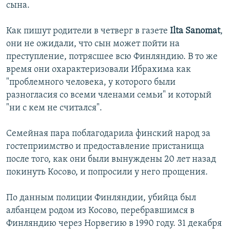
сына.
İNFOQRAFIKA
AZƏRBAYCAN ƏDƏBIYYATI KITABXANASI
MISSIYAMIZ
BIZI IZLƏ
KARIKATURA
İSLAM VƏ DEMOKRATIYA
PEŞƏ ETIKASI VƏ JURNALISTIKA STANDARTLARIMIZ
Как пишут родители в четверг в газете
Ilta Sanomat
,
они не ожидали, что сын может пойти на
İZ - MƏDƏNIYYƏT PROQRAMI
MATERIALLARIMIZDAN ISTIFADƏ
преступление, потрясшее всю Финляндию. В то же
AZADLIQRADIOSU MOBIL TELEFONUNUZDA
RFE/RL-in bütün saytları
время они охарактеризовали Ибрахима как
"проблемного человека, у которого были
BIZIMLƏ ƏLAQƏ
разногласия со всеми членами семьи" и который
XƏBƏR BÜLLETENLƏRIMIZ
"ни с кем не считался".
Семейная пара поблагодарила финский народ за
гостеприимство и предоставление пристанища
после того, как они были вынуждены 20 лет назад
покинуть Косово, и попросили у него прощения.
По данным полиции Финляндии, убийца был
албанцем родом из Косово, перебравшимся в
Финляндию через Норвегию в 1990 году. 31 декабря